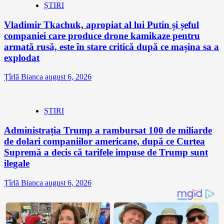
ȘTIRI
Vladimir Tkachuk, apropiat al lui Putin și șeful
companiei care produce drone kamikaze pentru
armată rusă, este în stare critică după ce mașina sa a
explodat
Țîrlă Bianca
august 6, 2026
ȘTIRI
Administrația Trump a rambursat 100 de miliarde
de dolari companiilor americane, după ce Curtea
Supremă a decis că tarifele impuse de Trump sunt
ilegale
Țîrlă Bianca
august 6, 2026