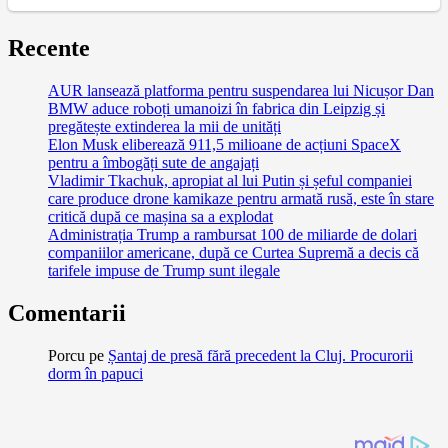
Recente
AUR lansează platforma pentru suspendarea lui Nicușor Dan
BMW aduce roboți umanoizi în fabrica din Leipzig și
pregătește extinderea la mii de unități
Elon Musk eliberează 911,5 milioane de acțiuni SpaceX
pentru a îmbogăți sute de angajați
Vladimir Tkachuk, apropiat al lui Putin și șeful companiei
care produce drone kamikaze pentru armată rusă, este în stare
critică după ce mașina sa a explodat
Administrația Trump a rambursat 100 de miliarde de dolari
companiilor americane, după ce Curtea Supremă a decis că
tarifele impuse de Trump sunt ilegale
Comentarii
Porcu
pe
Șantaj de presă fără precedent la Cluj. Procurorii
dorm în papuci