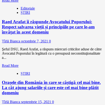
Read More
Editoriale
ȘTIRI
Raed Arafat îi răspunde Avocatului Poporului:
Respect salvarea vieții și principiile pe care le-am
învățat în acest domeniu
Țîrlă Bianca
octombrie 7, 2021
0
Şeful DSU, Raed Arafat, a răspuns miercuri criticilor aduse de către
Avocatul Poporului în legătură cu o presupusă neconstituţionalitate
a...
Read More
ȘTIRI
Orașele din România în care se câștigă cel mai bine.
La cât ajung salariile și care este cel mai bine plătit
domeniu
Țîrlă Bianca
septembrie 15, 2021
0