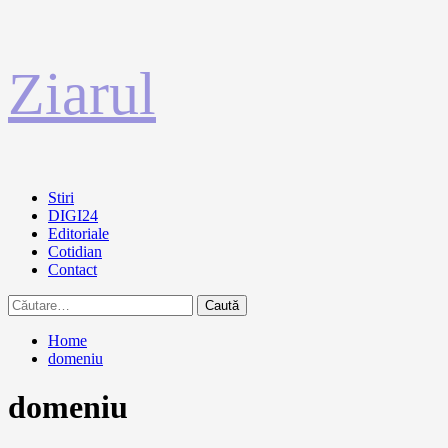
Sari
Ziarul
la
conținut
Primary
Stiri
Menu
DIGI24
Editoriale
Cotidian
Contact
Caută
după:
Home
domeniu
domeniu