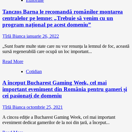
Editoriale
Tanczos Barna le recomandă românilor montarea
centralelor pe lemne: „Trebuie să venim cu un
program naţional pe acest domeniu”
Țîrlă Bianca
ianuarie 26, 2022
„Sunt foarte multe state care nu vor renunța la lemnul de foc, această
sursă regenerabilă care ocupă un loc important...
Read More
Cotidian
A început Bucharest Gaming Week, cel mai
important eveniment din România pentru gameri și
cei pasionați de domeniu
Țîrlă Bianca
octombrie 25, 2021
A cincea ediție a Bucharest Gaming Week, cel mai important
eveniment dedicat gamerilor de la noi din țară, a început...