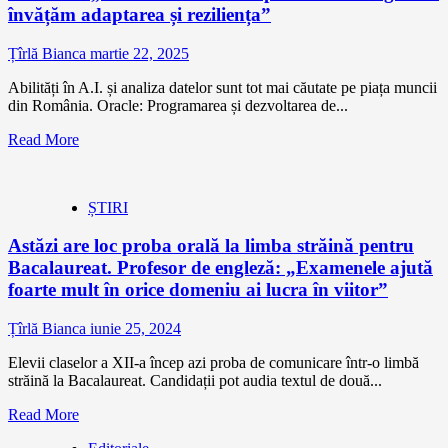
învățăm adaptarea și reziliența”
Țîrlă Bianca
martie 22, 2025
Abilități în A.I. și analiza datelor sunt tot mai căutate pe piața muncii
din România. Oracle: Programarea și dezvoltarea de...
Read More
ȘTIRI
Astăzi are loc proba orală la limba străină pentru
Bacalaureat. Profesor de engleză: „Examenele ajută
foarte mult în orice domeniu ai lucra în viitor”
Țîrlă Bianca
iunie 25, 2024
Elevii claselor a XII-a încep azi proba de comunicare într-o limbă
străină la Bacalaureat. Candidații pot audia textul de două...
Read More