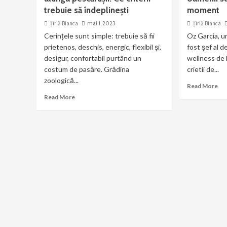
trebuie să îndeplinești
moment
Țîrlă Bianca
mai 1, 2023
Țîrlă Bianca
Cerințele sunt simple: trebuie să fii
Oz Garcia, un
prietenos, deschis, energic, flexibil și,
fost șef al 
desigur, confortabil purtând un
wellness de 
costum de pasăre. Grădina
crietii de...
zoologică...
Read More
Read More