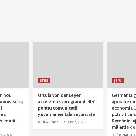
ȘTIRI
ȘTIRI
in nou
Ursula von der Leyen
Germania g
onomisească
accelerează programul IRIS²
aproape un 
l
pentru comunicații
economia U
rea
guvernamentale securizate
potrivit Eur
u marii
României a
Țîrlă Bianca
august 7, 2026
miliarde de
 7, 2026
Țîrlă Bianca