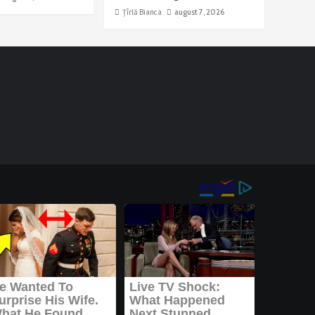
Țîrlă Bianca
august 7, 2026