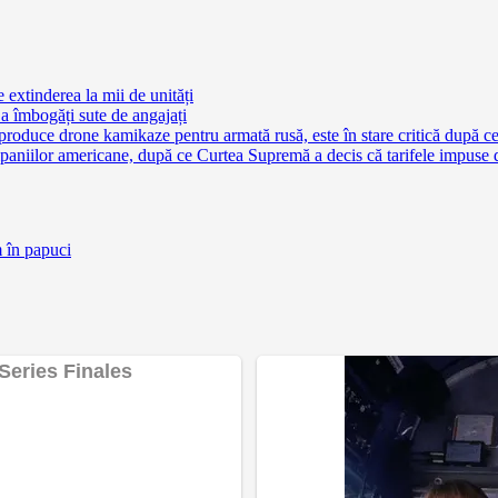
extinderea la mii de unități
a îmbogăți sute de angajați
 produce drone kamikaze pentru armată rusă, este în stare critică după c
aniilor americane, după ce Curtea Supremă a decis că tarifele impuse 
m în papuci