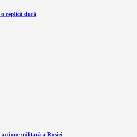
 o replică dură
acțiune militară a Rusiei