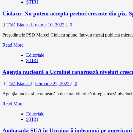
ȘTIRI
Ciolacu: Nu putem accepta prețuri crescute din pix. Sp
Țîrlă Bianca
martie 10, 2022
0
Președintele PSD Marcel Ciolacu spune, într-un mesaj publicat miercur
Read More
Editoriale
ȘTIRI
Agenţia nucleară a Ucrainei raportează niveluri crescut
Țîrlă Bianca
februarie 25, 2022
0
Agenţia nucleară ucraineană a declarat vineri că înregistrează niveluri c
Read More
Editoriale
ȘTIRI
Ambasada SUA în Ucraina îi îndeamnă pe americani să