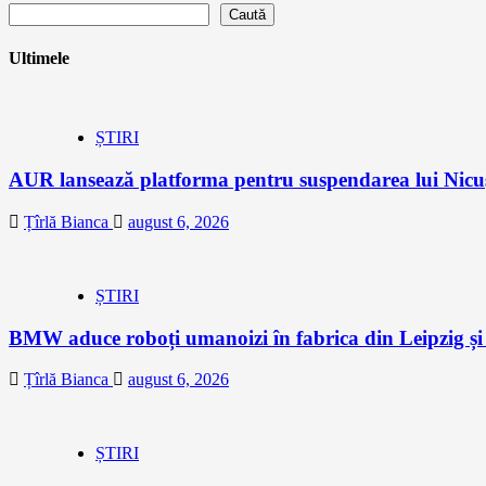
Caută
Ultimele
ȘTIRI
AUR lansează platforma pentru suspendarea lui Nic
Țîrlă Bianca
august 6, 2026
ȘTIRI
BMW aduce roboți umanoizi în fabrica din Leipzig și p
Țîrlă Bianca
august 6, 2026
ȘTIRI