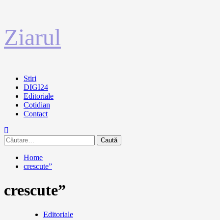
Sari
Ziarul
la
conținut
Primary
Stiri
Menu
DIGI24
Editoriale
Cotidian
Contact
Caută
după:
Home
crescute”
crescute”
Editoriale