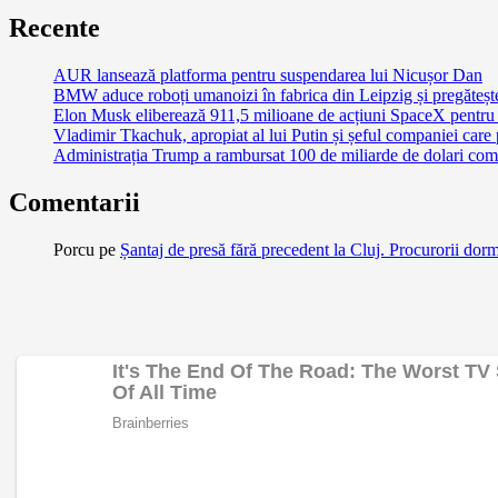
Recente
AUR lansează platforma pentru suspendarea lui Nicușor Dan
BMW aduce roboți umanoizi în fabrica din Leipzig și pregătește 
Elon Musk eliberează 911,5 milioane de acțiuni SpaceX pentru 
Vladimir Tkachuk, apropiat al lui Putin și șeful companiei care
Administrația Trump a rambursat 100 de miliarde de dolari comp
Comentarii
Porcu
pe
Șantaj de presă fără precedent la Cluj. Procurorii dor