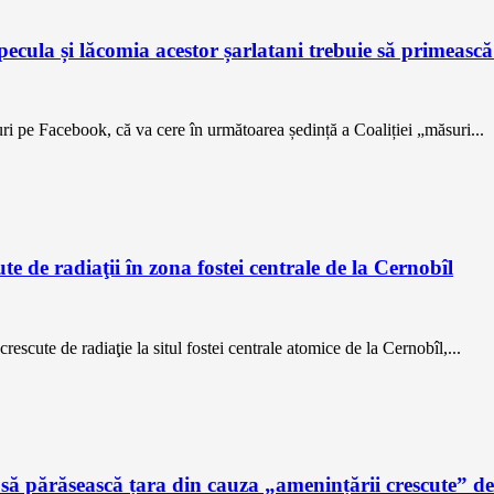
ecula și lăcomia acestor șarlatani trebuie să primească
i pe Facebook, că va cere în următoarea ședință a Coaliției „măsuri...
e de radiaţii în zona fostei centrale de la Cernobîl
rescute de radiaţie la situl fostei centrale atomice de la Cernobîl,...
 părăsească țara din cauza „amenințării crescute” de 