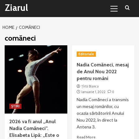
Primary
Sari
Ziarul
Menu
la
conținut
HOME
COMĂNECI
comăneci
Editoriale
Nadia Comăneci, mesaj
de Anul Nou 2022
pentru români
Țîrlă Bianca
ianuarie 1, 2022
0
Nadia Comăneci a transmis
un mesaj românilor, cu
ȘTIRI
ocazia sărbătoririi Anului
Nou 2022, în direct la
2026 va fi anul „Anul
Antena 3.
Nadia Comăneci”.
Elisabeta Lipă: „Este o
Read More