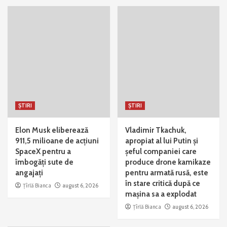
ȘTIRI
ȘTIRI
Elon Musk eliberează
Vladimir Tkachuk,
911,5 milioane de acțiuni
apropiat al lui Putin și
SpaceX pentru a
șeful companiei care
îmbogăți sute de
produce drone kamikaze
angajați
pentru armată rusă, este
în stare critică după ce
Țîrlă Bianca
august 6, 2026
mașina sa a explodat
Țîrlă Bianca
august 6, 2026