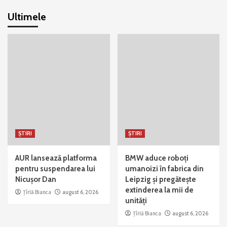
Ultimele
ȘTIRI
ȘTIRI
AUR lansează platforma
BMW aduce roboți
pentru suspendarea lui
umanoizi în fabrica din
Nicușor Dan
Leipzig și pregătește
extinderea la mii de
Țîrlă Bianca
august 6, 2026
unități
Țîrlă Bianca
august 6, 2026