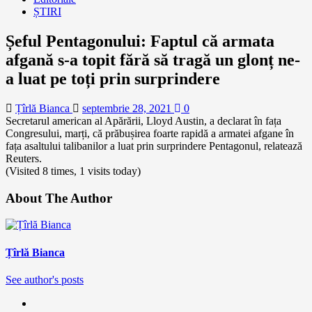
ȘTIRI
Șeful Pentagonului: Faptul că armata
afgană s-a topit fără să tragă un glonț ne-
a luat pe toți prin surprindere
Țîrlă Bianca
septembrie 28, 2021
0
Secretarul american al Apărării, Lloyd Austin, a declarat în fața
Congresului, marți, că prăbușirea foarte rapidă a armatei afgane în
fața asaltului talibanilor a luat prin surprindere Pentagonul, relatează
Reuters.
(Visited 8 times, 1 visits today)
About The Author
Țîrlă Bianca
See author's posts