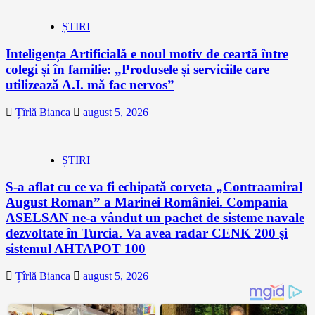
ȘTIRI
Inteligența Artificială e noul motiv de ceartă între
colegi și în familie: „Produsele și serviciile care
utilizează A.I. mă fac nervos”
Țîrlă Bianca
august 5, 2026
ȘTIRI
S-a aflat cu ce va fi echipată corveta „Contraamiral
August Roman” a Marinei României. Compania
ASELSAN ne-a vândut un pachet de sisteme navale
dezvoltate în Turcia. Va avea radar CENK 200 şi
sistemul AHTAPOT 100
Țîrlă Bianca
august 5, 2026