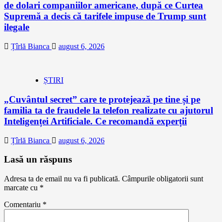
de dolari companiilor americane, după ce Curtea
Supremă a decis că tarifele impuse de Trump sunt
ilegale
Țîrlă Bianca
august 6, 2026
ȘTIRI
„Cuvântul secret” care te protejează pe tine și pe
familia ta de fraudele la telefon realizate cu ajutorul
Inteligenței Artificiale. Ce recomandă experții
Țîrlă Bianca
august 6, 2026
Lasă un răspuns
Adresa ta de email nu va fi publicată.
Câmpurile obligatorii sunt
marcate cu
*
Comentariu
*