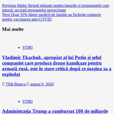
Continue
Previous
Malta: Reguli relaxate pentru barurile și restaurantele care
interzic accesul persoanelor nevaccinate
Reading
Next
Doar 35% dintre medicii de familie au încheiat contracte
pentru vaccinarea anti-COVID
Mai multe
ȘTIRI
Vladimir Tkachuk, apropiat al lui Putin și șeful
companiei care produce drone kamikaze pentru
armată rusă, este în stare critică după ce mașina sa a
explodat
Țîrlă Bianca
august 6, 2026
ȘTIRI
Administrația Trump a rambursat 100 de miliarde