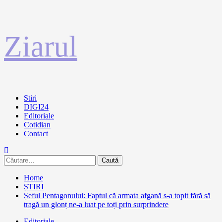
Sari
Ziarul
la
conținut
Primary
Stiri
Menu
DIGI24
Editoriale
Cotidian
Contact
Caută
după:
Home
ȘTIRI
Șeful Pentagonului: Faptul că armata afgană s-a topit fără să
tragă un glonț ne-a luat pe toți prin surprindere
Editoriale