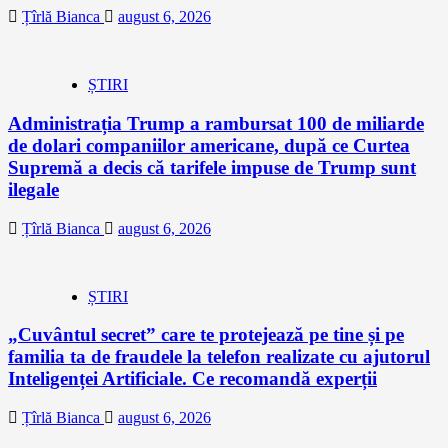
Țîrlă Bianca
august 6, 2026
ȘTIRI
Administrația Trump a rambursat 100 de miliarde
de dolari companiilor americane, după ce Curtea
Supremă a decis că tarifele impuse de Trump sunt
ilegale
Țîrlă Bianca
august 6, 2026
ȘTIRI
„Cuvântul secret” care te protejează pe tine și pe
familia ta de fraudele la telefon realizate cu ajutorul
Inteligenței Artificiale. Ce recomandă experții
Țîrlă Bianca
august 6, 2026