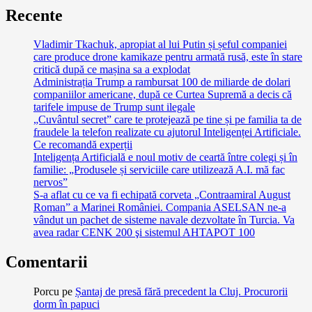
Recente
Vladimir Tkachuk, apropiat al lui Putin și șeful companiei
care produce drone kamikaze pentru armată rusă, este în stare
critică după ce mașina sa a explodat
Administrația Trump a rambursat 100 de miliarde de dolari
companiilor americane, după ce Curtea Supremă a decis că
tarifele impuse de Trump sunt ilegale
„Cuvântul secret” care te protejează pe tine și pe familia ta de
fraudele la telefon realizate cu ajutorul Inteligenței Artificiale.
Ce recomandă experții
Inteligența Artificială e noul motiv de ceartă între colegi și în
familie: „Produsele și serviciile care utilizează A.I. mă fac
nervos”
S-a aflat cu ce va fi echipată corveta „Contraamiral August
Roman” a Marinei României. Compania ASELSAN ne-a
vândut un pachet de sisteme navale dezvoltate în Turcia. Va
avea radar CENK 200 şi sistemul AHTAPOT 100
Comentarii
Porcu
pe
Șantaj de presă fără precedent la Cluj. Procurorii
dorm în papuci