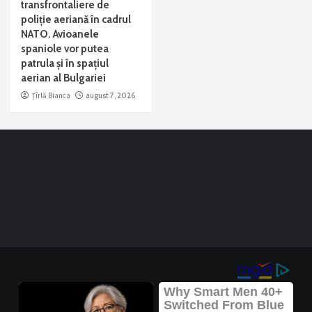
transfrontaliere de
poliție aeriană în cadrul
NATO. Avioanele
spaniole vor putea
patrula și în spațiul
aerian al Bulgariei
Țîrlă Bianca
august 7, 2026