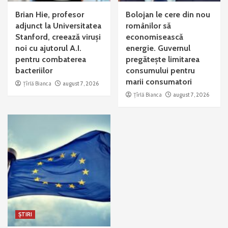
Brian Hie, profesor
Bolojan le cere din nou
adjunct la Universitatea
românilor să
Stanford, creează viruși
economisească
noi cu ajutorul A.I.
energie. Guvernul
pentru combaterea
pregătește limitarea
bacteriilor
consumului pentru
marii consumatori
Țîrlă Bianca
august 7, 2026
Țîrlă Bianca
august 7, 2026
ȘTIRI