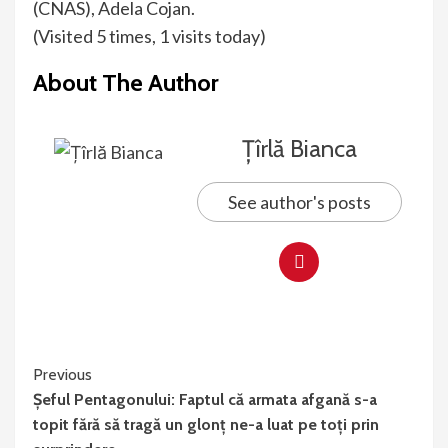
(CNAS), Adela Cojan.
(Visited 5 times, 1 visits today)
About The Author
Țîrlă Bianca
See author's posts
Continue
Previous
Șeful Pentagonului: Faptul că armata afgană s-a
Reading
topit fără să tragă un glonț ne-a luat pe toți prin