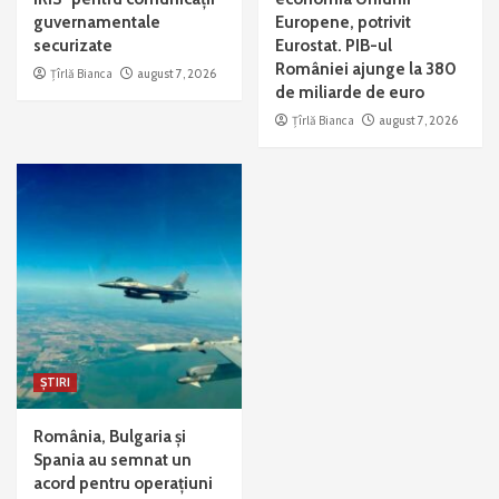
guvernamentale
Europene, potrivit
securizate
Eurostat. PIB-ul
României ajunge la 380
Țîrlă Bianca
august 7, 2026
de miliarde de euro
Țîrlă Bianca
august 7, 2026
ȘTIRI
România, Bulgaria și
Spania au semnat un
acord pentru operațiuni