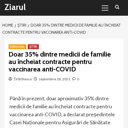
Primary
Sari
Ziarul
Menu
la
conținut
HOME
ȘTIRI
DOAR 35% DINTRE MEDICII DE FAMILIE AU ÎNCHEIAT
CONTRACTE PENTRU VACCINAREA ANTI-COVID
Editoriale
ȘTIRI
Doar 35% dintre medicii de familie
au încheiat contracte pentru
vaccinarea anti-COVID
Țîrlă Bianca
septembrie 28, 2021
0
Până în prezent, doar aproximativ 35% dintre
medicii de familie au încheiat contracte pentru
vaccinarea anti-COVID, a declarat preşedintele
Casei Naţionale pentru Asigurări de Sănătate