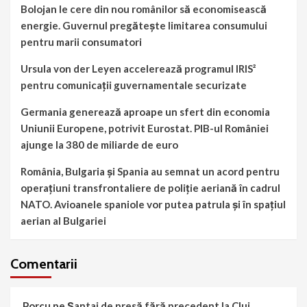
Bolojan le cere din nou românilor să economisească
energie. Guvernul pregătește limitarea consumului
pentru marii consumatori
Ursula von der Leyen accelerează programul IRIS²
pentru comunicații guvernamentale securizate
Germania generează aproape un sfert din economia
Uniunii Europene, potrivit Eurostat. PIB-ul României
ajunge la 380 de miliarde de euro
România, Bulgaria și Spania au semnat un acord pentru
operațiuni transfrontaliere de poliție aeriană în cadrul
NATO. Avioanele spaniole vor putea patrula și în spațiul
aerian al Bulgariei
Comentarii
Porcu
pe
Șantaj de presă fără precedent la Cluj.