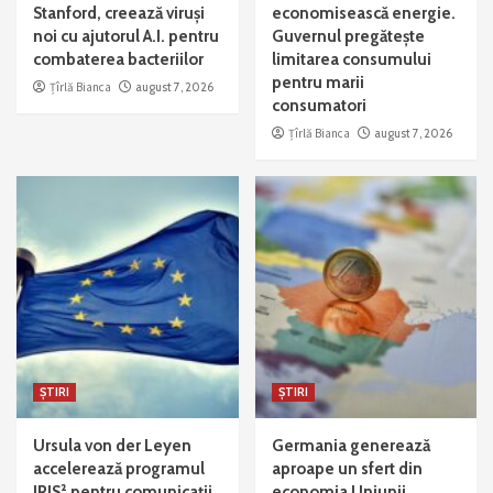
Stanford, creează viruși
economisească energie.
noi cu ajutorul A.I. pentru
Guvernul pregătește
combaterea bacteriilor
limitarea consumului
pentru marii
Țîrlă Bianca
august 7, 2026
consumatori
Țîrlă Bianca
august 7, 2026
ȘTIRI
ȘTIRI
Ursula von der Leyen
Germania generează
accelerează programul
aproape un sfert din
IRIS² pentru comunicații
economia Uniunii