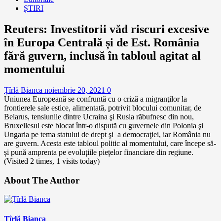
ȘTIRI
Reuters: Investitorii văd riscuri excesive
în Europa Centrală și de Est. România
fără guvern, inclusă în tabloul agitat al
momentului
Țîrlă Bianca
noiembrie 20, 2021
0
Uniunea Europeană se confruntă cu o criză a migranţilor la
frontierele sale estice, alimentată, potrivit blocului comunitar, de
Belarus, tensiunile dintre Ucraina şi Rusia răbufnesc din nou,
Bruxellesul este blocat într-o dispută cu guvernele din Polonia şi
Ungaria pe tema statului de drept şi a democraţiei, iar România nu
are guvern. Acesta este tabloul politic al momentului, care începe să-
și pună amprenta pe evoluțiile piețelor financiare din regiune.
(Visited 2 times, 1 visits today)
About The Author
Țîrlă Bianca