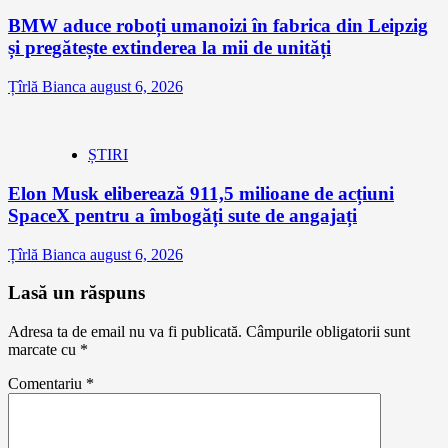
BMW aduce roboți umanoizi în fabrica din Leipzig
și pregătește extinderea la mii de unități
Țîrlă Bianca
august 6, 2026
ȘTIRI
Elon Musk eliberează 911,5 milioane de acțiuni
SpaceX pentru a îmbogăți sute de angajați
Țîrlă Bianca
august 6, 2026
Lasă un răspuns
Adresa ta de email nu va fi publicată.
Câmpurile obligatorii sunt
marcate cu
*
Comentariu
*