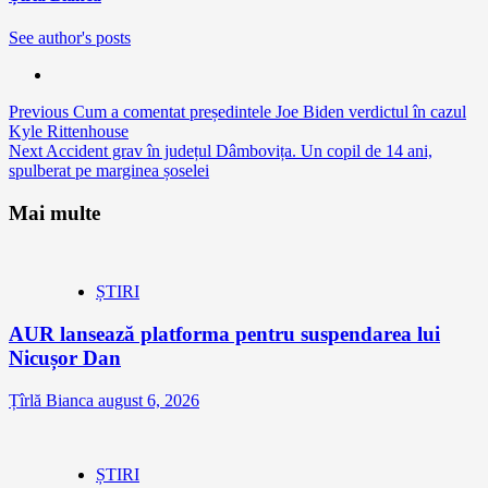
See author's posts
Continue
Previous
Cum a comentat președintele Joe Biden verdictul în cazul
Kyle Rittenhouse
Reading
Next
Accident grav în județul Dâmbovița. Un copil de 14 ani,
spulberat pe marginea șoselei
Mai multe
ȘTIRI
AUR lansează platforma pentru suspendarea lui
Nicușor Dan
Țîrlă Bianca
august 6, 2026
ȘTIRI