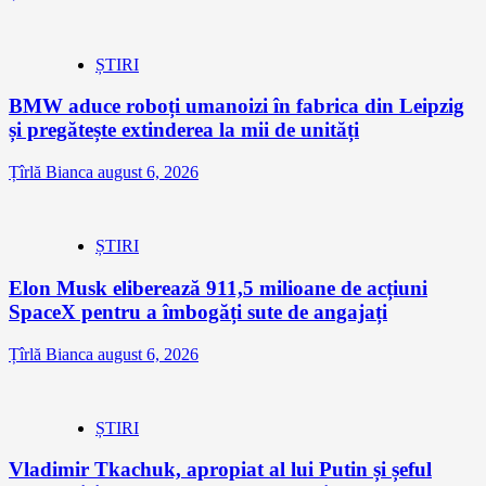
ȘTIRI
BMW aduce roboți umanoizi în fabrica din Leipzig
și pregătește extinderea la mii de unități
Țîrlă Bianca
august 6, 2026
ȘTIRI
Elon Musk eliberează 911,5 milioane de acțiuni
SpaceX pentru a îmbogăți sute de angajați
Țîrlă Bianca
august 6, 2026
ȘTIRI
Vladimir Tkachuk, apropiat al lui Putin și șeful