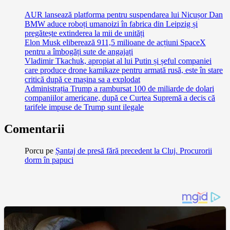
AUR lansează platforma pentru suspendarea lui Nicușor Dan
BMW aduce roboți umanoizi în fabrica din Leipzig și
pregătește extinderea la mii de unități
Elon Musk eliberează 911,5 milioane de acțiuni SpaceX
pentru a îmbogăți sute de angajați
Vladimir Tkachuk, apropiat al lui Putin și șeful companiei
care produce drone kamikaze pentru armată rusă, este în stare
critică după ce mașina sa a explodat
Administrația Trump a rambursat 100 de miliarde de dolari
companiilor americane, după ce Curtea Supremă a decis că
tarifele impuse de Trump sunt ilegale
Comentarii
Porcu
pe
Șantaj de presă fără precedent la Cluj. Procurorii
dorm în papuci