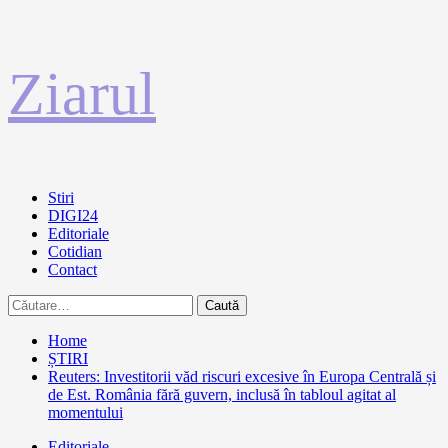
Sari
Ziarul
la
conținut
Primary
Stiri
Menu
DIGI24
Editoriale
Cotidian
Contact
Caută
după:
Home
ȘTIRI
Reuters: Investitorii văd riscuri excesive în Europa Centrală și
de Est. România fără guvern, inclusă în tabloul agitat al
momentului
Editoriale