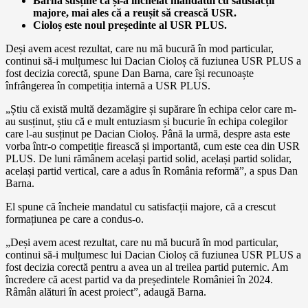
Barna susține că și-a încheiat mandatul cu satisfacții
majore, mai ales că a reușit să crească USR.
Cioloș este noul președinte al USR PLUS.
Deși avem acest rezultat, care nu mă bucură în mod particular,
continui să-i mulțumesc lui Dacian Cioloș că fuziunea USR PLUS a
fost decizia corectă, spune Dan Barna, care își recunoaște
înfrângerea în competiția internă a USR PLUS.
„Știu că există multă dezamăgire și supărare în echipa celor care m-
au susținut, știu că e mult entuziasm și bucurie în echipa colegilor
care l-au susținut pe Dacian Cioloș. Până la urmă, despre asta este
vorba într-o competiție firească și importantă, cum este cea din USR
PLUS. De luni rămânem același partid solid, același partid solidar,
același partid vertical, care a adus în România reformă”, a spus Dan
Barna.
El spune că încheie mandatul cu satisfacții majore, că a crescut
formațiunea pe care a condus-o.
„Deși avem acest rezultat, care nu mă bucură în mod particular,
continui să-i mulțumesc lui Dacian Cioloș că fuziunea USR PLUS a
fost decizia corectă pentru a avea un al treilea partid puternic. Am
încredere că acest partid va da președintele României în 2024.
Râmân alături în acest proiect”, adaugă Barna.