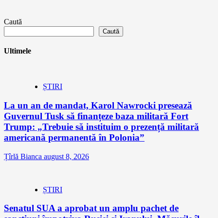
Caută
Caută
Ultimele
ȘTIRI
La un an de mandat, Karol Nawrocki presează
Guvernul Tusk să finanțeze baza militară Fort
Trump: „Trebuie să instituim o prezență militară
americană permanentă în Polonia”
Țîrlă Bianca
august 8, 2026
ȘTIRI
Senatul SUA a aprobat un amplu pachet de