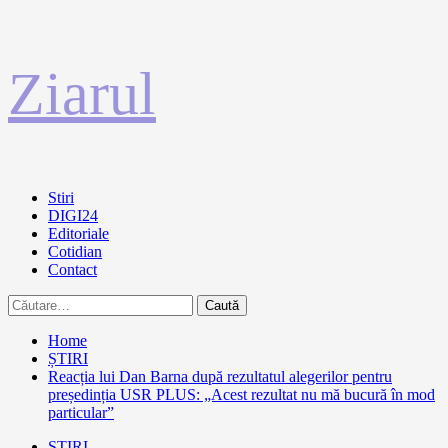
Sari
Ziarul
la
conținut
Primary
Stiri
Menu
DIGI24
Editoriale
Cotidian
Contact
Caută
după:
Home
ȘTIRI
Reacția lui Dan Barna după rezultatul alegerilor pentru
președinția USR PLUS: „Acest rezultat nu mă bucură în mod
particular”
ȘTIRI