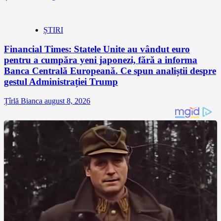
ȘTIRI
Financial Times: Statele Unite au vândut euro
pentru a cumpăra yeni japonezi, fără a informa
Banca Centrală Europeană. Ce spun analiștii despre
gestul Administrației Trump
Țîrlă Bianca
august 8, 2026