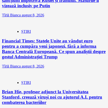
sancțiuni împotriva Rusiei și Iranului. Măsurile îl
vizează inclusiv pe Putin
Țîrlă Bianca
august 8, 2026
ȘTIRI
Financial Times: Statele Unite au vândut euro
pentru a cumpăra yeni japonezi, fără a informa
Banca Centrală Europeană. Ce spun analiștii despre
gestul Administrației Trump
Țîrlă Bianca
august 8, 2026
ȘTIRI
Brian Hie, profesor adjunct la Universitatea
Stanford, creează viruși noi cu ajutorul A.I. pentru
combaterea bacteriilor