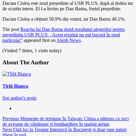
Dacian Cioloș este noul președinte al USR PLUS, după al doilea tur
de scurtin intern. El l-a învins pe Dan Barna, fostul președinte.
Dacian Cioloș a obținut 50,9% din voturi, iar Dan Barna 49,1%.
The post
Reacția lui Dan Barna după rezultatul alegerilor pentru
președinția USR PLUS: „Acest rezultat nu mă bucură în mod
particular”
appeared first on
Aleph News
.
(Visited 7 times, 1 visits today)
About The Author
Țîrlă Bianca
See author's posts
Continue
Previous
Momente de tensiune în Taiwan: China a pătruns cu zeci
de avioane de vânătoare și bombardiere în spațiul aerian
Reading
Next
Fără loc la Terapie Intensivă în București și doar șase paturi
libere în țară