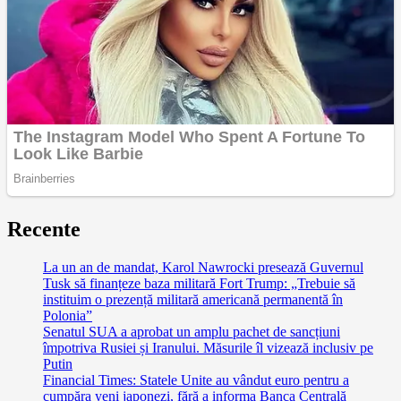
Recente
La un an de mandat, Karol Nawrocki presează Guvernul
Tusk să finanțeze baza militară Fort Trump: „Trebuie să
instituim o prezență militară americană permanentă în
Polonia”
Senatul SUA a aprobat un amplu pachet de sancțiuni
împotriva Rusiei și Iranului. Măsurile îl vizează inclusiv pe
Putin
Financial Times: Statele Unite au vândut euro pentru a
cumpăra yeni japonezi, fără a informa Banca Centrală