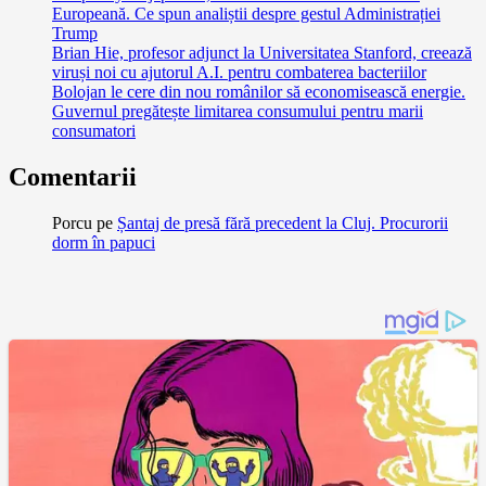
Europeană. Ce spun analiștii despre gestul Administrației
Trump
Brian Hie, profesor adjunct la Universitatea Stanford, creează
viruși noi cu ajutorul A.I. pentru combaterea bacteriilor
Bolojan le cere din nou românilor să economisească energie.
Guvernul pregătește limitarea consumului pentru marii
consumatori
Comentarii
Porcu
pe
Șantaj de presă fără precedent la Cluj. Procurorii
dorm în papuci