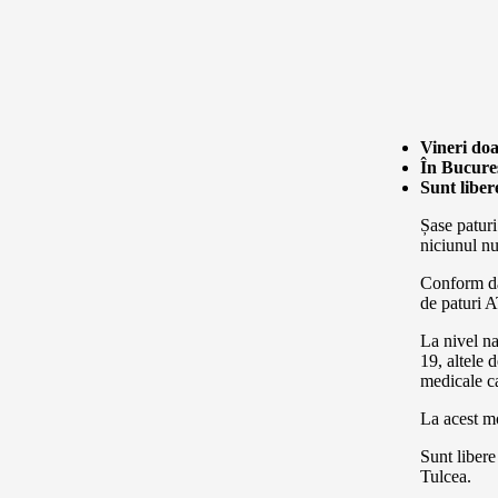
Vineri doar
În Bucureș
Sunt liber
Șase paturi 
niciunul nu
Conform dat
de paturi A
La nivel na
19, altele 
medicale c
La acest mo
Sunt libere
Tulcea.