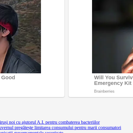
ruși noi cu ajutorul A.I. pentru combaterea bacteriilor
uvernul pregătește limitarea consumului pentru marii consumatori
nicații guvernamentale securizate