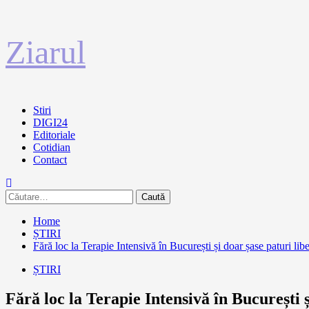
Sari
Ziarul
la
conținut
Primary
Stiri
Menu
DIGI24
Editoriale
Cotidian
Contact
Caută
după:
Home
ȘTIRI
Fără loc la Terapie Intensivă în București și doar șase paturi libe
ȘTIRI
Fără loc la Terapie Intensivă în București ș