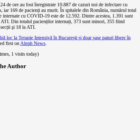
 24 de ore au fost înregistrate 10.887 de cazuri noi de infectare cu
, iar 169 de pacienți au murit. În spitalele din România, numărul total
e internate cu COVID-19 este de 12.592. Dintre acestea, 1.391 sunt
a ATI. Din totalul pacienților internați, 373 sunt minori, 355 fiind
 secții şi 18 la ATI.
ără loc la Terapie Intensivă în București și doar șase paturi libere în
d first on
Aleph News
.
times, 1 visits today)
he Author