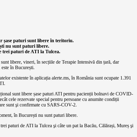
 șase paturi sunt libere în teritoriu.
ti nu sunt paturi libere.
e trei paturi de ATI la Tulcea.
sunt libere, vineri, în secțiile de Terapie Intensivă din țară, dar
 este în București.
elor existente în aplicația alerte.ms, în România sunt ocupate 1.391
TI.
țional sunt libere șase paturi ATI pentru pacienții bolnavi de COVID-
decât cele rezervate special pentru persoane cu anumite condiții
are sunt şi confirmate cu SARS-COV-2.
ment, în București nu sunt paturi libere.
 trei paturi de ATI la Tulcea şi câte un pat la Bacău, Călărași, Mureș şi