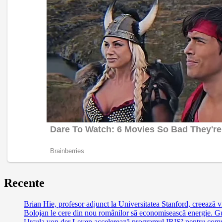
Recente
Brian Hie, profesor adjunct la Universitatea Stanford, creează vi
Bolojan le cere din nou românilor să economisească energie. G
Ursula von der Leyen accelerează programul IRIS² pentru comu