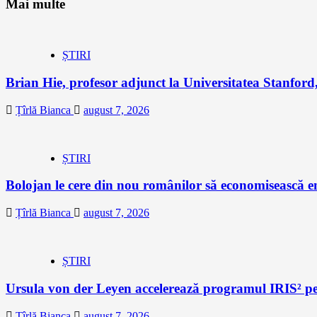
Mai multe
ȘTIRI
Brian Hie, profesor adjunct la Universitatea Stanford,
Țîrlă Bianca
august 7, 2026
ȘTIRI
Bolojan le cere din nou românilor să economisească e
Țîrlă Bianca
august 7, 2026
ȘTIRI
Ursula von der Leyen accelerează programul IRIS² pe
Țîrlă Bianca
august 7, 2026