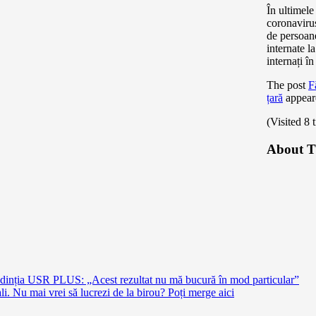
În ultimele
coronavirus
de persoan
internate l
internați în
The post
F
țară
appeare
(Visited 8 
About T
ședinția USR PLUS: „Acest rezultat nu mă bucură în mod particular”
. Nu mai vrei să lucrezi de la birou? Poți merge aici