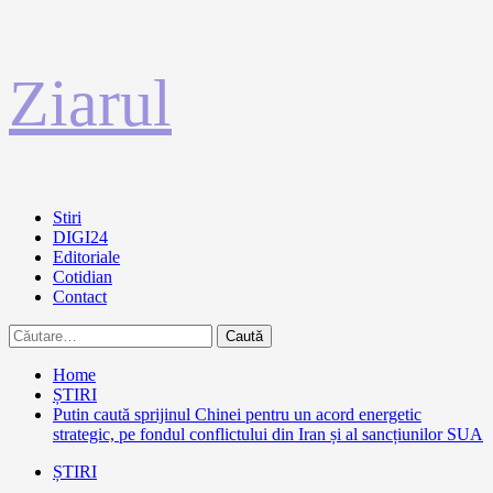
Sari
Ziarul
la
conținut
Primary
Stiri
Menu
DIGI24
Editoriale
Cotidian
Contact
Caută
după:
Home
ȘTIRI
Putin caută sprijinul Chinei pentru un acord energetic
strategic, pe fondul conflictului din Iran și al sancțiunilor SUA
ȘTIRI