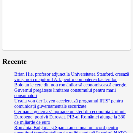
Recente
Brian Hie, profesor adjunct la Universitatea Stanford, creează
viruși noi cu ajutorul A.I. pentru combaterea bacteriilor
Bolojan le cere din nou românilor să economisească energie.
Guvernul pregătește limitarea consumului pentru marii
consumatori
Ursula von der Leyen accelerează programul IRIS² pentru
comunicații guvernamentale securizate
Germania generează aproape un sfert din economia Uniunii
Europene, potrivit Eurostat. PIB-ul României ajunge la 380
de miliarde de euro
România, Bulgaria și Spania au semnat un acord pentru
operațiuni transfrontaliere de poliție aeriană în cadrul NATO.