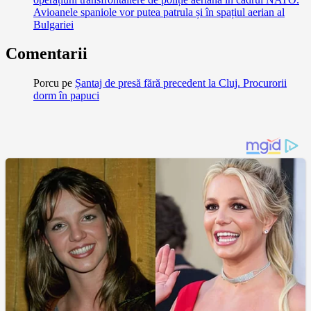
Avioanele spaniole vor putea patrula și în spațiul aerian al
Bulgariei
Comentarii
Porcu
pe
Șantaj de presă fără precedent la Cluj. Procurorii
dorm în papuci