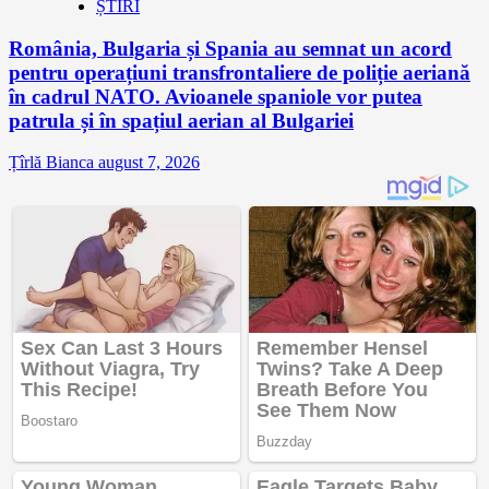
ȘTIRI
România, Bulgaria și Spania au semnat un acord
pentru operațiuni transfrontaliere de poliție aeriană
în cadrul NATO. Avioanele spaniole vor putea
patrula și în spațiul aerian al Bulgariei
Țîrlă Bianca
august 7, 2026