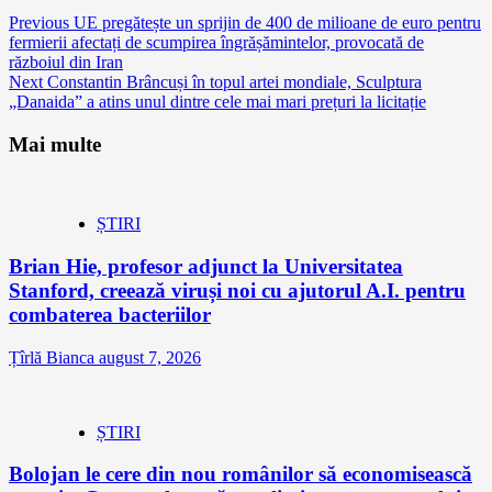
Continue
Previous
UE pregătește un sprijin de 400 de milioane de euro pentru
fermierii afectați de scumpirea îngrășămintelor, provocată de
Reading
războiul din Iran
Next
Constantin Brâncuși în topul artei mondiale, Sculptura
„Danaida” a atins unul dintre cele mai mari prețuri la licitație
Mai multe
ȘTIRI
Brian Hie, profesor adjunct la Universitatea
Stanford, creează viruși noi cu ajutorul A.I. pentru
combaterea bacteriilor
Țîrlă Bianca
august 7, 2026
ȘTIRI
Bolojan le cere din nou românilor să economisească