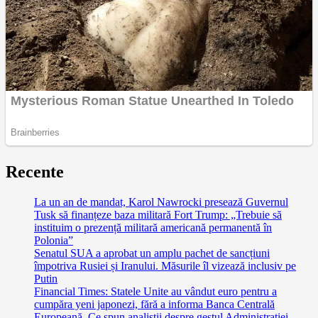
Recente
La un an de mandat, Karol Nawrocki presează Guvernul
Tusk să finanțeze baza militară Fort Trump: „Trebuie să
instituim o prezență militară americană permanentă în
Polonia”
Senatul SUA a aprobat un amplu pachet de sancțiuni
împotriva Rusiei și Iranului. Măsurile îl vizează inclusiv pe
Putin
Financial Times: Statele Unite au vândut euro pentru a
cumpăra yeni japonezi, fără a informa Banca Centrală
Europeană. Ce spun analiștii despre gestul Administrației