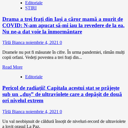
Editoriale
ȘTIRI
Drama a trei frați din Iași a căror mamă a murit de
COVID: N-am apucat să-mi iau la revedere de la ea.
Nu ne-a dat voie la înmormântare
Țîrlă Bianca
noiembrie 4, 2021
0
Dramele nu pot fi măsurate în cifre. În urma pandemiei, rămân mulți
copii orfani. Vedeți povestea a trei frați din...
Read More
Editoriale
Pericol de radiații! Capitala acestui stat se prăjește
sub un „duș” de ultraviolete care a depășit de două
ori nivelul extrem
Țîrlă Bianca
noiembrie 4, 2021
0
Un val neobișnuit de căldură însoțit de niveluri-record de ultraviolete
a lovit orașul La Paz.