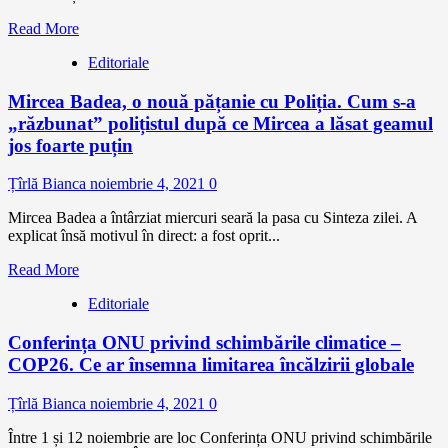
Read More
Editoriale
Mircea Badea, o nouă pățanie cu Poliția. Cum s-a
„răzbunat” polițistul după ce Mircea a lăsat geamul
jos foarte puțin
Țîrlă Bianca
noiembrie 4, 2021
0
Mircea Badea a întârziat miercuri seară la pasa cu Sinteza zilei. A
explicat însă motivul în direct: a fost oprit...
Read More
Editoriale
Conferința ONU privind schimbările climatice –
COP26. Ce ar însemna limitarea încălzirii globale
Țîrlă Bianca
noiembrie 4, 2021
0
Între 1 și 12 noiembrie are loc Conferința ONU privind schimbările