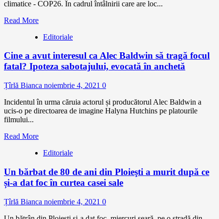
climatice - COP26. În cadrul întâlnirii care are loc...
Read More
Editoriale
Cine a avut interesul ca Alec Baldwin să tragă focul
fatal? Ipoteza sabotajului, evocată în anchetă
Țîrlă Bianca
noiembrie 4, 2021
0
Incidentul în urma căruia actorul și producătorul Alec Baldwin a
ucis-o pe directoarea de imagine Halyna Hutchins pe platourile
filmului...
Read More
Editoriale
Un bărbat de 80 de ani din Ploieşti a murit după ce
și-a dat foc în curtea casei sale
Țîrlă Bianca
noiembrie 4, 2021
0
Un bătrân din Ploieşti şi-a dat foc, miercuri seară, pe o stradă din