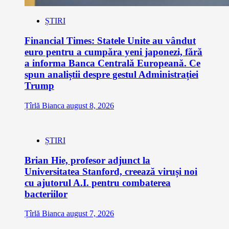
ȘTIRI
Financial Times: Statele Unite au vândut
euro pentru a cumpăra yeni japonezi, fără
a informa Banca Centrală Europeană. Ce
spun analiștii despre gestul Administrației
Trump
Țîrlă Bianca
august 8, 2026
ȘTIRI
Brian Hie, profesor adjunct la
Universitatea Stanford, creează viruși noi
cu ajutorul A.I. pentru combaterea
bacteriilor
Țîrlă Bianca
august 7, 2026