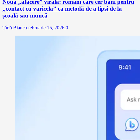
Noua „afacere” virală: români care cer bani pentru
„contact cu varicela” ca metodă de a lipsi de la
școală sau muncă
Țîrlă Bianca
februarie 15, 2026
0