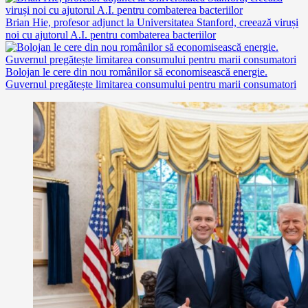
Brian Hie, profesor adjunct la Universitatea Stanford, creează viruși
noi cu ajutorul A.I. pentru combaterea bacteriilor
Bolojan le cere din nou românilor să economisească energie.
Guvernul pregătește limitarea consumului pentru marii consumatori