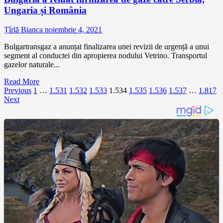
Ungaria și România
Țîrlă Bianca
noiembrie 4, 2021
Bulgartransgaz a anunțat finalizarea unei revizii de urgență a unui
segment al conductei din apropierea nodului Vetrino. Transportul
gazelor naturale...
Read More
Paginație
Previous
1
…
1.531
1.532
1.533
1.534
1.535
1.536
1.537
…
1.817
Next
articole