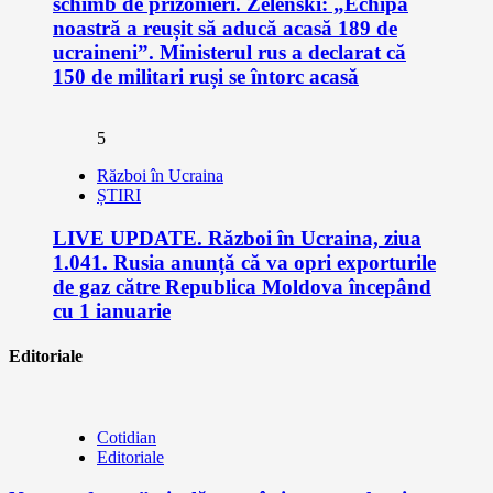
schimb de prizonieri. Zelenski: „Echipa
noastră a reușit să aducă acasă 189 de
ucraineni”. Ministerul rus a declarat că
150 de militari ruși se întorc acasă
5
Război în Ucraina
ȘTIRI
LIVE UPDATE. Război în Ucraina, ziua
1.041. Rusia anunță că va opri exporturile
de gaz către Republica Moldova începând
cu 1 ianuarie
Editoriale
Cotidian
Editoriale