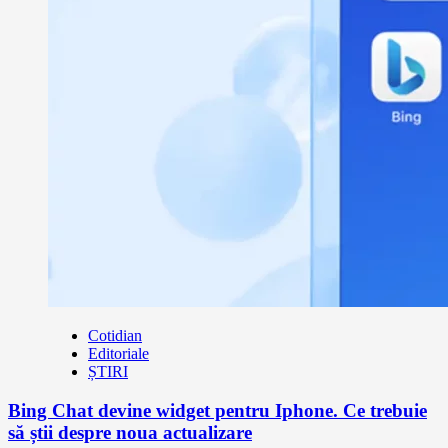
Cotidian
Editoriale
ȘTIRI
Bing Chat devine widget pentru Iphone. Ce trebuie
să știi despre noua actualizare