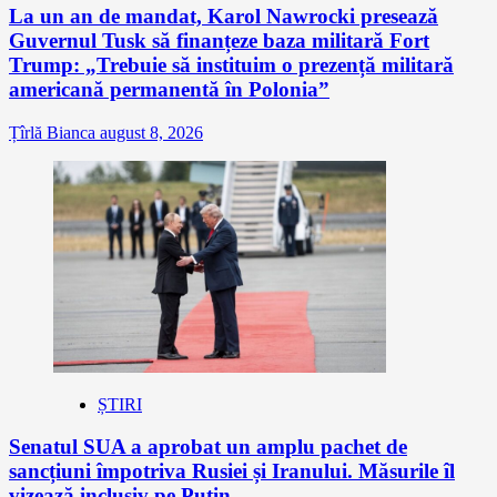
La un an de mandat, Karol Nawrocki presează
Guvernul Tusk să finanțeze baza militară Fort
Trump: „Trebuie să instituim o prezență militară
americană permanentă în Polonia”
Țîrlă Bianca
august 8, 2026
ȘTIRI
Senatul SUA a aprobat un amplu pachet de
sancțiuni împotriva Rusiei și Iranului. Măsurile îl
vizează inclusiv pe Putin