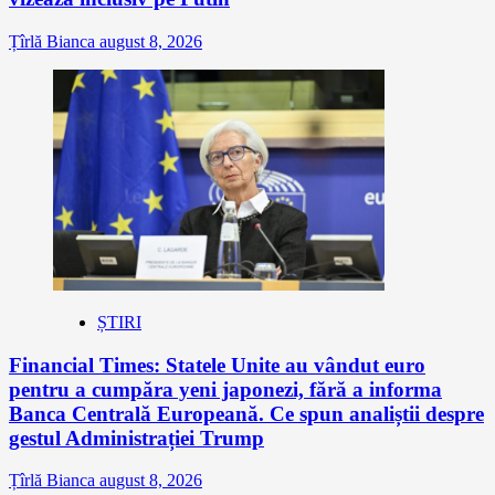
Țîrlă Bianca
august 8, 2026
ȘTIRI
Financial Times: Statele Unite au vândut euro
pentru a cumpăra yeni japonezi, fără a informa
Banca Centrală Europeană. Ce spun analiștii despre
gestul Administrației Trump
Țîrlă Bianca
august 8, 2026