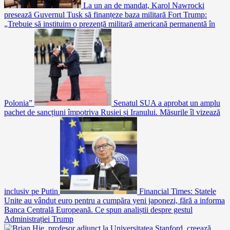
La un an de mandat, Karol Nawrocki
presează Guvernul Tusk să finanțeze baza militară Fort Trump:
„Trebuie să instituim o prezență militară americană permanentă în
Polonia”
Senatul SUA a aprobat un amplu
pachet de sancțiuni împotriva Rusiei și Iranului. Măsurile îl vizează
inclusiv pe Putin
Financial Times: Statele
Unite au vândut euro pentru a cumpăra yeni japonezi, fără a informa
Banca Centrală Europeană. Ce spun analiștii despre gestul
Administrației Trump