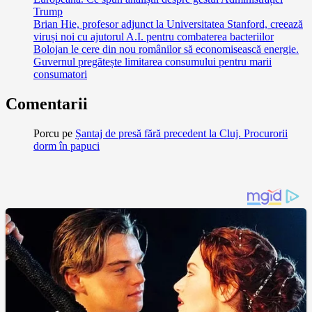
Trump
Brian Hie, profesor adjunct la Universitatea Stanford, creează
viruși noi cu ajutorul A.I. pentru combaterea bacteriilor
Bolojan le cere din nou românilor să economisească energie.
Guvernul pregătește limitarea consumului pentru marii
consumatori
Comentarii
Porcu
pe
Șantaj de presă fără precedent la Cluj. Procurorii
dorm în papuci