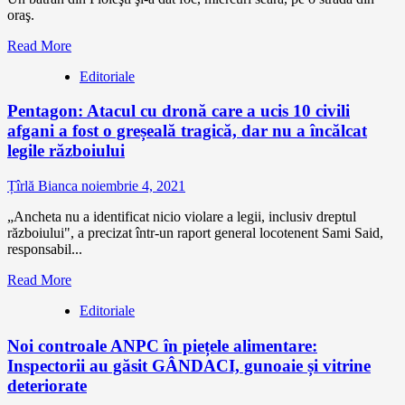
oraş.
Read More
Editoriale
Pentagon: Atacul cu dronă care a ucis 10 civili
afgani a fost o greșeală tragică, dar nu a încălcat
legile războiului
Țîrlă Bianca
noiembrie 4, 2021
„Ancheta nu a identificat nicio violare a legii, inclusiv dreptul
războiului", a precizat într-un raport general locotenent Sami Said,
responsabil...
Read More
Editoriale
Noi controale ANPC în piețele alimentare:
Inspectorii au găsit GÂNDACI, gunoaie și vitrine
deteriorate