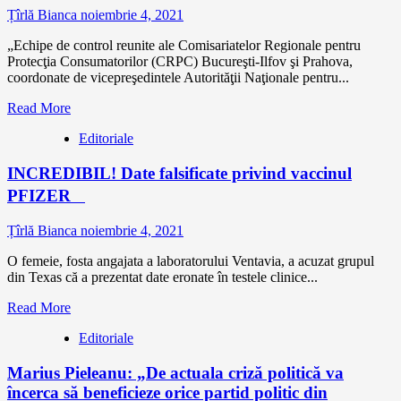
Țîrlă Bianca
noiembrie 4, 2021
„Echipe de control reunite ale Comisariatelor Regionale pentru
Protecţia Consumatorilor (CRPC) Bucureşti-Ilfov şi Prahova,
coordonate de vicepreşedintele Autorităţii Naţionale pentru...
Read More
Editoriale
INCREDIBIL! Date falsificate privind vaccinul
PFIZER
Țîrlă Bianca
noiembrie 4, 2021
O femeie, fosta angajata a laboratorului Ventavia, a acuzat grupul
din Texas că a prezentat date eronate în testele clinice...
Read More
Editoriale
Marius Pieleanu: „De actuala criză politică va
încerca să beneficieze orice partid politic din