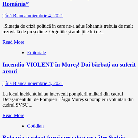
România”
Țîrlă Bianca
noiembrie 4, 2021
„Situația de criză politică în care ne-a adus Iohannis trebuia de mult
rezovlată de președinte. Orgoliile și ambițiile lui de...
Read More
Editoriale
Incendiu VIOLENT în Mureș! Doi bărbați au suferit
arsuri
Țîrlă Bianca
noiembrie 4, 2021
La locul incidentului au intervenit pompierii militari din cadrul
Detașamentului de Pompieri Târgu Mureș și pompierii voluntari din
cadrul SVSU...
Read More
Cotidian
Bulgaria a reluat furnizarea de gaze către Serbia,