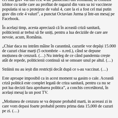
izbitor cu tarile care au profitat de ragazul din vara sa isi vaccineze
populatia si sa o protejeze de valul 4, care la ei a fost cel mai putin
grav din cele 4 valuri”, a punctat Octavian Jurma și într-un mesaj pe
Facebook.
În același timp, acesta apreciază că în această criză sanitară,
politicienii ar trebui să fie uniți, pentru a lua deciziile de care are
nevoie, acum, România.
„Chiar daca nu intrăm mâine în carantină, cazurile vor depăși 15.000
de cazuri chiar marți (5 octombrie – n.red.), când se depune
moțiunea de cenzură. (…) Nu inteleg de ce când pandemia crește
atât de repede, politicienii continuă să se omoare unul pe altul. (…)
Străinii nu au ieșit din restricții decât după ce s-au vaccinat. (…)
Este aproape imposibil ca in acest moment sa gasim o cale. Această
criză politică este complet legată de criza sanitară, pentru ca nu se
pot lua decizii fara aprobarea politica”, a conchis cercetătorul, în
același mesaj la un post TV.
„Motiunea de cenzura se va depune probabil marti, in aceeasi zi in
care vom depasi foarte probabil pentru prima data 15,000 de cazuri
pe zi. (…)