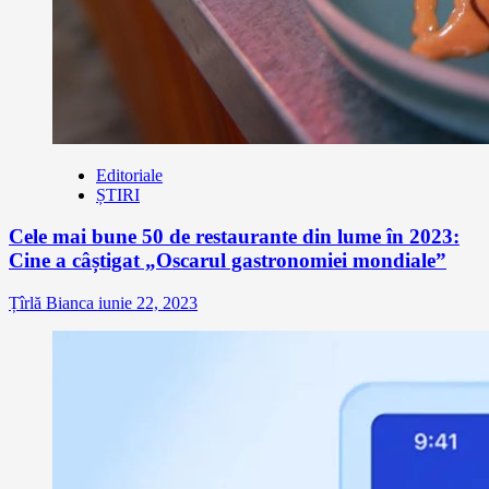
Editoriale
ȘTIRI
Cele mai bune 50 de restaurante din lume în 2023:
Cine a câștigat „Oscarul gastronomiei mondiale”
Țîrlă Bianca
iunie 22, 2023