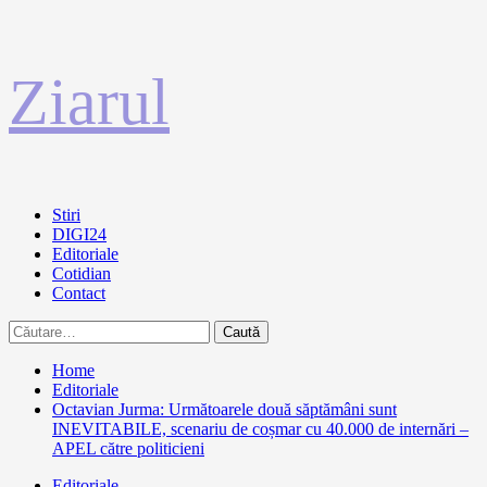
Sari
Ziarul
la
conținut
Primary
Stiri
Menu
DIGI24
Editoriale
Cotidian
Contact
Caută
după:
Home
Editoriale
Octavian Jurma: Următoarele două săptămâni sunt
INEVITABILE, scenariu de coșmar cu 40.000 de internări –
APEL către politicieni
Editoriale