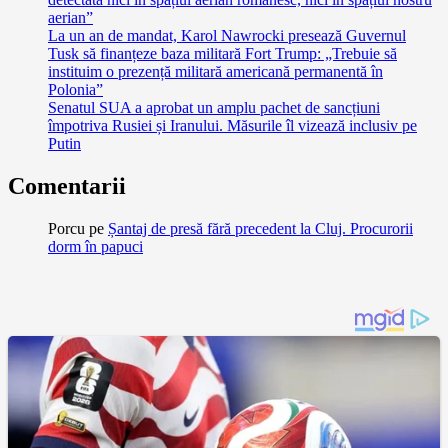
aerian”
La un an de mandat, Karol Nawrocki presează Guvernul
Tusk să finanțeze baza militară Fort Trump: „Trebuie să
instituim o prezență militară americană permanentă în
Polonia”
Senatul SUA a aprobat un amplu pachet de sancțiuni
împotriva Rusiei și Iranului. Măsurile îl vizează inclusiv pe
Putin
Comentarii
Porcu
pe
Șantaj de presă fără precedent la Cluj. Procurorii
dorm în papuci