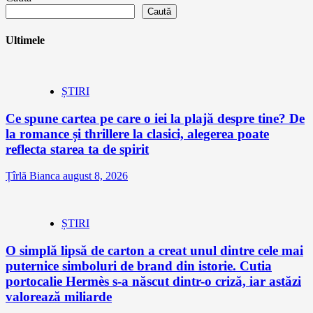
Caută
Ultimele
ȘTIRI
Ce spune cartea pe care o iei la plajă despre tine? De
la romance și thrillere la clasici, alegerea poate
reflecta starea ta de spirit
Țîrlă Bianca
august 8, 2026
ȘTIRI
O simplă lipsă de carton a creat unul dintre cele mai
puternice simboluri de brand din istorie. Cutia
portocalie Hermès s-a născut dintr-o criză, iar astăzi
valorează miliarde