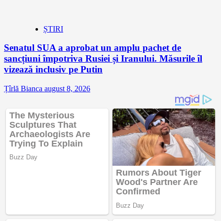
ȘTIRI
Senatul SUA a aprobat un amplu pachet de
sancțiuni împotriva Rusiei și Iranului. Măsurile îl
vizează inclusiv pe Putin
Țîrlă Bianca
august 8, 2026