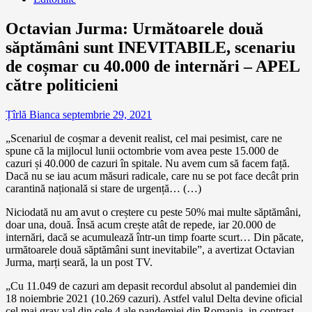
Octavian Jurma: Următoarele două
săptămâni sunt INEVITABILE, scenariu
de coșmar cu 40.000 de internări – APEL
către politicieni
Țîrlă Bianca
septembrie 29, 2021
„Scenariul de coșmar a devenit realist, cel mai pesimist, care ne
spune că la mijlocul lunii octombrie vom avea peste 15.000 de
cazuri și 40.000 de cazuri în spitale. Nu avem cum să facem față.
Dacă nu se iau acum măsuri radicale, care nu se pot face decât prin
carantină națională si stare de urgență… (…)
Niciodată nu am avut o creștere cu peste 50% mai multe săptămâni,
doar una, două. Însă acum crește atât de repede, iar 20.000 de
internări, dacă se acumulează într-un timp foarte scurt… Din păcate,
următoarele două săptămâni sunt inevitabile”, a avertizat Octavian
Jurma, marți seară, la un post TV.
„Cu 11.049 de cazuri am depasit recordul absolut al pandemiei din
18 noiembrie 2021 (10.269 cazuri). Astfel valul Delta devine oficial
cel mai grav val din cele 4 ale pandemiei din Romania, in contrast