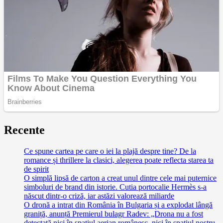
Recente
Ce spune cartea pe care o iei la plajă despre tine? De la
romance și thrillere la clasici, alegerea poate reflecta starea ta
de spirit
O simplă lipsă de carton a creat unul dintre cele mai puternice
simboluri de brand din istorie. Cutia portocalie Hermès s-a
născut dintr-o criză, iar astăzi valorează miliarde
O dronă a intrat din România în Bulgaria și a explodat lângă
graniță, anunță Premierul bulagr Radev: „Drona nu a fost
detectată nici în spațiul aerian românesc, nici în spațiul nostru