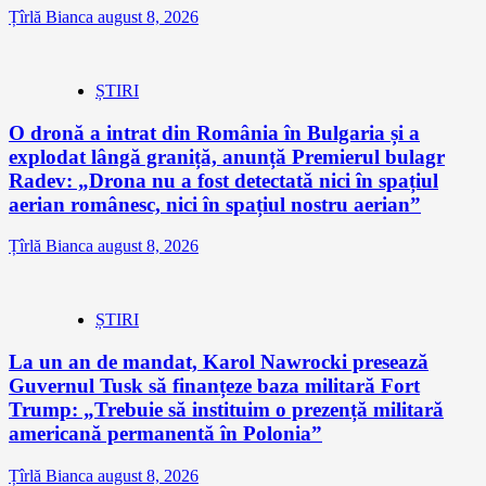
Țîrlă Bianca
august 8, 2026
ȘTIRI
O dronă a intrat din România în Bulgaria și a
explodat lângă graniță, anunță Premierul bulagr
Radev: „Drona nu a fost detectată nici în spațiul
aerian românesc, nici în spațiul nostru aerian”
Țîrlă Bianca
august 8, 2026
ȘTIRI
La un an de mandat, Karol Nawrocki presează
Guvernul Tusk să finanțeze baza militară Fort
Trump: „Trebuie să instituim o prezență militară
americană permanentă în Polonia”
Țîrlă Bianca
august 8, 2026