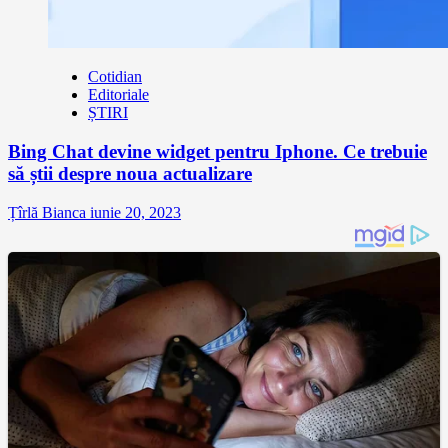
Cotidian
Editoriale
ȘTIRI
Bing Chat devine widget pentru Iphone. Ce trebuie
să știi despre noua actualizare
Țîrlă Bianca
iunie 20, 2023