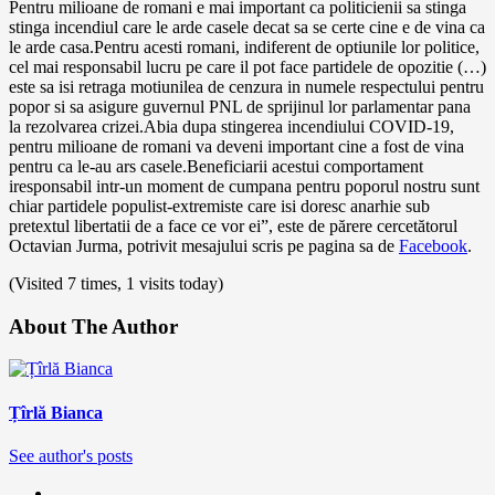
Pentru milioane de romani e mai important ca politicienii sa stinga
stinga incendiul care le arde casele decat sa se certe cine e de vina ca
le arde casa.Pentru acesti romani, indiferent de optiunile lor politice,
cel mai responsabil lucru pe care il pot face partidele de opozitie (…)
este sa isi retraga motiunilea de cenzura in numele respectului pentru
popor si sa asigure guvernul PNL de sprijinul lor parlamentar pana
la rezolvarea crizei.Abia dupa stingerea incendiului COVID-19,
pentru milioane de romani va deveni important cine a fost de vina
pentru ca le-au ars casele.Beneficiarii acestui comportament
iresponsabil intr-un moment de cumpana pentru poporul nostru sunt
chiar partidele populist-extremiste care isi doresc anarhie sub
pretextul libertatii de a face ce vor ei”, este de părere cercetătorul
Octavian Jurma, potrivit mesajului scris pe pagina sa de
Facebook
.
(Visited 7 times, 1 visits today)
About The Author
Țîrlă Bianca
See author's posts