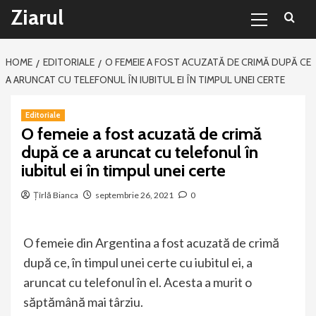
Primary
Sari
Ziarul
Menu
la
conținut
HOME
EDITORIALE
O FEMEIE A FOST ACUZATĂ DE CRIMĂ DUPĂ CE
A ARUNCAT CU TELEFONUL ÎN IUBITUL EI ÎN TIMPUL UNEI CERTE
Editoriale
O femeie a fost acuzată de crimă
după ce a aruncat cu telefonul în
iubitul ei în timpul unei certe
Țîrlă Bianca
septembrie 26, 2021
0
O femeie din Argentina a fost acuzată de crimă
după ce, în timpul unei certe cu iubitul ei, a
aruncat cu telefonul în el. Acesta a murit o
săptămână mai târziu.