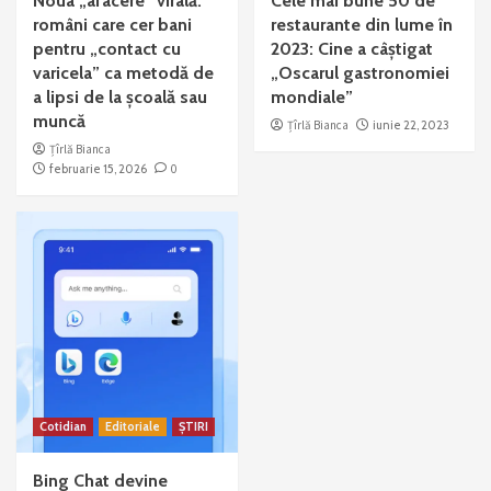
Noua „afacere” virală:
Cele mai bune 50 de
români care cer bani
restaurante din lume în
pentru „contact cu
2023: Cine a câștigat
varicela” ca metodă de
„Oscarul gastronomiei
a lipsi de la școală sau
mondiale”
muncă
Țîrlă Bianca
iunie 22, 2023
Țîrlă Bianca
februarie 15, 2026
0
Cotidian
Editoriale
ȘTIRI
Bing Chat devine