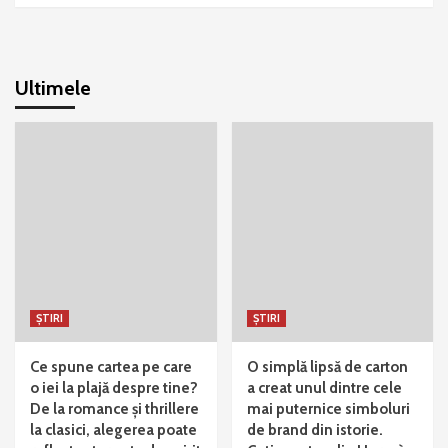
Ultimele
ȘTIRI
ȘTIRI
Ce spune cartea pe care
O simplă lipsă de carton
o iei la plajă despre tine?
a creat unul dintre cele
De la romance și thrillere
mai puternice simboluri
la clasici, alegerea poate
de brand din istorie.