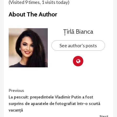
(Visited 9 times, 1 visits today)
About The Author
Țîrlă Bianca
See author's posts
Continue
Previous
La pescuit: președintele Vladimir Putin a fost
Reading
surprins de aparatele de fotografiat într-o scurtă
vacanță
Next