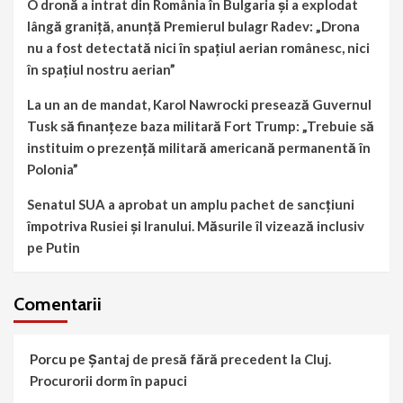
O dronă a intrat din România în Bulgaria și a explodat
lângă graniță, anunță Premierul bulagr Radev: „Drona
nu a fost detectată nici în spațiul aerian românesc, nici
în spațiul nostru aerian”
La un an de mandat, Karol Nawrocki presează Guvernul
Tusk să finanțeze baza militară Fort Trump: „Trebuie să
instituim o prezență militară americană permanentă în
Polonia”
Senatul SUA a aprobat un amplu pachet de sancțiuni
împotriva Rusiei și Iranului. Măsurile îl vizează inclusiv
pe Putin
Comentarii
Porcu
pe
Șantaj de presă fără precedent la Cluj.
Procurorii dorm în papuci