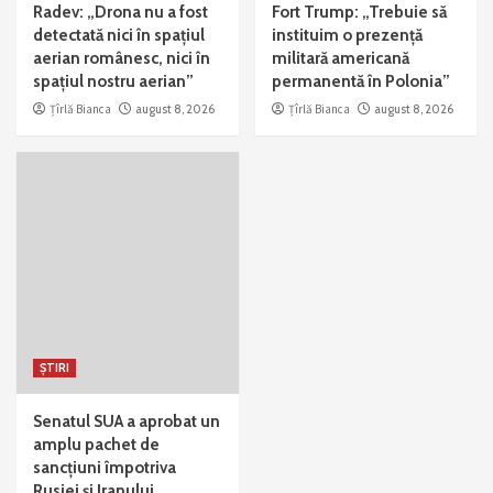
Radev: „Drona nu a fost
Fort Trump: „Trebuie să
detectată nici în spațiul
instituim o prezență
aerian românesc, nici în
militară americană
spațiul nostru aerian”
permanentă în Polonia”
Țîrlă Bianca
august 8, 2026
Țîrlă Bianca
august 8, 2026
ȘTIRI
Senatul SUA a aprobat un
amplu pachet de
sancțiuni împotriva
Rusiei și Iranului.