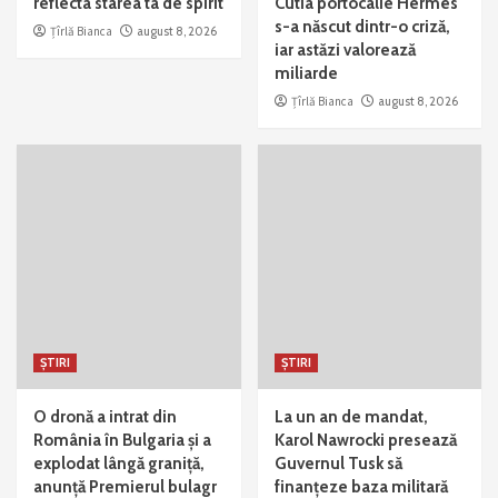
reflecta starea ta de spirit
Cutia portocalie Hermès
s-a născut dintr-o criză,
Țîrlă Bianca
august 8, 2026
iar astăzi valorează
miliarde
Țîrlă Bianca
august 8, 2026
ȘTIRI
ȘTIRI
O dronă a intrat din
La un an de mandat,
România în Bulgaria și a
Karol Nawrocki presează
explodat lângă graniță,
Guvernul Tusk să
anunță Premierul bulagr
finanțeze baza militară