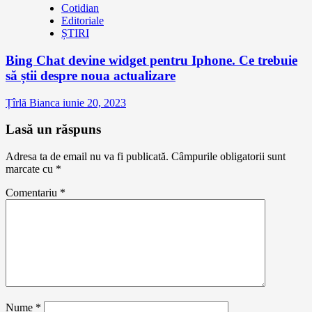
Cotidian
Editoriale
ȘTIRI
Bing Chat devine widget pentru Iphone. Ce trebuie
să știi despre noua actualizare
Țîrlă Bianca
iunie 20, 2023
Lasă un răspuns
Adresa ta de email nu va fi publicată.
Câmpurile obligatorii sunt
marcate cu
*
Comentariu
*
Nume
*