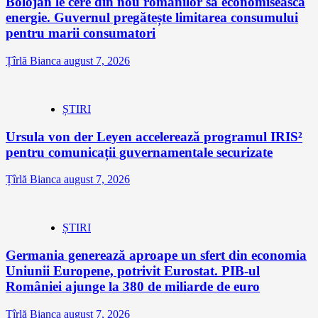
Bolojan le cere din nou românilor să economisească
energie. Guvernul pregătește limitarea consumului
pentru marii consumatori
Țîrlă Bianca
august 7, 2026
ȘTIRI
Ursula von der Leyen accelerează programul IRIS²
pentru comunicații guvernamentale securizate
Țîrlă Bianca
august 7, 2026
ȘTIRI
Germania generează aproape un sfert din economia
Uniunii Europene, potrivit Eurostat. PIB-ul
României ajunge la 380 de miliarde de euro
Țîrlă Bianca
august 7, 2026