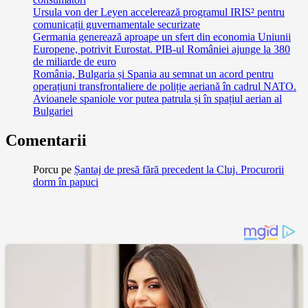
Ursula von der Leyen accelerează programul IRIS² pentru
comunicații guvernamentale securizate
Germania generează aproape un sfert din economia Uniunii
Europene, potrivit Eurostat. PIB-ul României ajunge la 380
de miliarde de euro
România, Bulgaria și Spania au semnat un acord pentru
operațiuni transfrontaliere de poliție aeriană în cadrul NATO.
Avioanele spaniole vor putea patrula și în spațiul aerian al
Bulgariei
Comentarii
Porcu
pe
Șantaj de presă fără precedent la Cluj. Procurorii
dorm în papuci