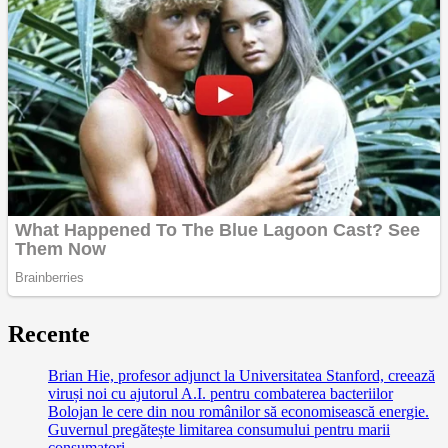
Recente
Brian Hie, profesor adjunct la Universitatea Stanford, creează
viruși noi cu ajutorul A.I. pentru combaterea bacteriilor
Bolojan le cere din nou românilor să economisească energie.
Guvernul pregătește limitarea consumului pentru marii
consumatori