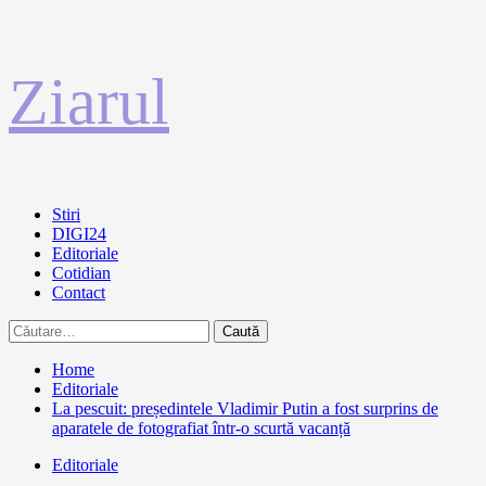
Sari
Ziarul
la
conținut
Primary
Stiri
Menu
DIGI24
Editoriale
Cotidian
Contact
Caută
după:
Home
Editoriale
La pescuit: președintele Vladimir Putin a fost surprins de
aparatele de fotografiat într-o scurtă vacanță
Editoriale