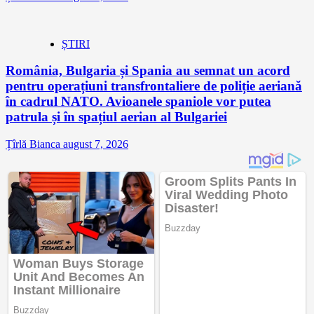
ȘTIRI
România, Bulgaria și Spania au semnat un acord
pentru operațiuni transfrontaliere de poliție aeriană
în cadrul NATO. Avioanele spaniole vor putea
patrula și în spațiul aerian al Bulgariei
Țîrlă Bianca
august 7, 2026