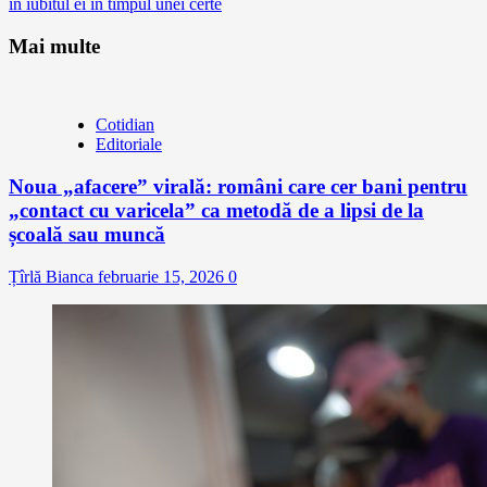
în iubitul ei în timpul unei certe
Mai multe
Cotidian
Editoriale
Noua „afacere” virală: români care cer bani pentru
„contact cu varicela” ca metodă de a lipsi de la
școală sau muncă
Țîrlă Bianca
februarie 15, 2026
0