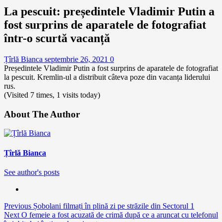
La pescuit: președintele Vladimir Putin a
fost surprins de aparatele de fotografiat
într-o scurtă vacanță
Țîrlă Bianca
septembrie 26, 2021
0
Președintele Vladimir Putin a fost surprins de aparatele de fotografiat
la pescuit. Kremlin-ul a distribuit câteva poze din vacanța liderului
rus.
(Visited 7 times, 1 visits today)
About The Author
Țîrlă Bianca
See author's posts
Continue
Previous
Șobolani filmați în plină zi pe străzile din Sectorul 1
Next
O femeie a fost acuzată de crimă după ce a aruncat cu telefonul
Reading