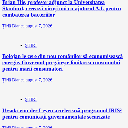
Brian Hie, profesor adjunct la Universitatea
Stanford, creează viruși noi cu ajutorul A.I. pentru
combaterea bacteriilor
Țîrlă Bianca
august 7, 2026
ȘTIRI
Bolojan le cere din nou românilor să economisească
energie. Guvernul pregătește limitarea consumului
pentru marii consumatori
Țîrlă Bianca
august 7, 2026
ȘTIRI
Ursula von der Leyen accelerează programul IRIS²
pentru comunicații guvernamentale securizate
Țîrlă Bianca
august 7, 2026