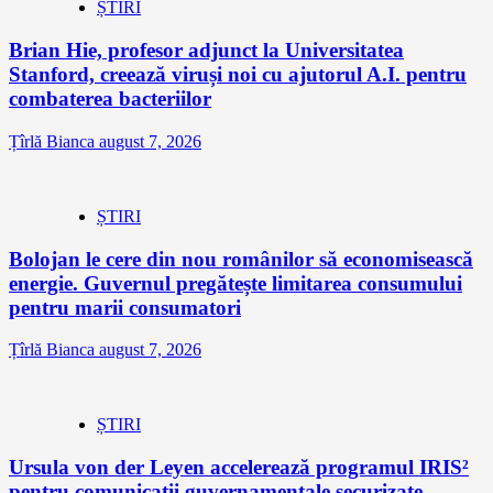
ȘTIRI
Brian Hie, profesor adjunct la Universitatea
Stanford, creează viruși noi cu ajutorul A.I. pentru
combaterea bacteriilor
Țîrlă Bianca
august 7, 2026
ȘTIRI
Bolojan le cere din nou românilor să economisească
energie. Guvernul pregătește limitarea consumului
pentru marii consumatori
Țîrlă Bianca
august 7, 2026
ȘTIRI
Ursula von der Leyen accelerează programul IRIS²
pentru comunicații guvernamentale securizate