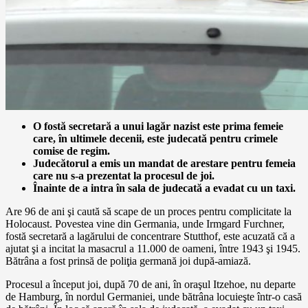
O fostă secretară a unui lagăr nazist este prima femeie
care, în ultimele decenii, este judecată pentru crimele
comise de regim.
Judecătorul a emis un mandat de arestare pentru femeia
care nu s-a prezentat la procesul de joi.
Înainte de a intra în sala de judecată a evadat cu un taxi.
Are 96 de ani şi caută să scape de un proces pentru complicitate la
Holocaust. Povestea vine din Germania, unde Irmgard Furchner,
fostă secretară a lagărului de concentrare Stutthof, este acuzată că a
ajutat şi a incitat la masacrul a 11.000 de oameni, între 1943 şi 1945.
Bătrâna a fost prinsă de poliţia germană joi după-amiază.
Procesul a început joi, după 70 de ani, în oraşul Itzehoe, nu departe
de Hamburg, în nordul Germaniei, unde bătrâna locuieşte într-o casă