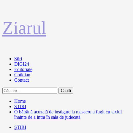
Sari
Ziarul
la
conținut
Primary
Stiri
Menu
DIGI24
Editoriale
Cotidian
Contact
Caută
după:
Home
ȘTIRI
O bătrână acuzată de instigare la masacru a fugit cu taxiul
înainte de a intra în sala de judecată
ȘTIRI