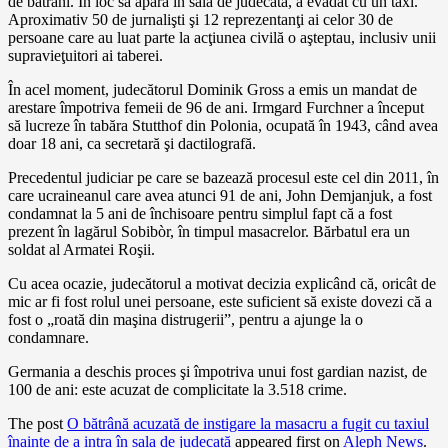
de bătrâni. În loc să apară în sala de judecată, a evadat cu un taxi.
Aproximativ 50 de jurnalişti şi 12 reprezentanţi ai celor 30 de
persoane care au luat parte la acţiunea civilă o aşteptau, inclusiv unii
supravieţuitori ai taberei.
În acel moment, judecătorul Dominik Gross a emis un mandat de
arestare împotriva femeii de 96 de ani. Irmgard Furchner a început
să lucreze în tabăra Stutthof din Polonia, ocupată în 1943, când avea
doar 18 ani, ca secretară şi dactilografă.
Precedentul judiciar pe care se bazează procesul este cel din 2011, în
care ucraineanul care avea atunci 91 de ani, John Demjanjuk, a fost
condamnat la 5 ani de închisoare pentru simplul fapt că a fost
prezent în lagărul Sobibòr, în timpul masacrelor. Bărbatul era un
soldat al Armatei Roşii.
Cu acea ocazie, judecătorul a motivat decizia explicând că, oricât de
mic ar fi fost rolul unei persoane, este suficient să existe dovezi că a
fost o „roată din maşina distrugerii”, pentru a ajunge la o
condamnare.
Germania a deschis proces şi împotriva unui fost gardian nazist, de
100 de ani: este acuzat de complicitate la 3.518 crime.
The post
O bătrână acuzată de instigare la masacru a fugit cu taxiul
înainte de a intra în sala de judecată
appeared first on
Aleph News
.