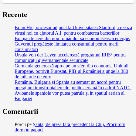
Recente
Brian Hie, profesor adjunct la Universitatea Stanford, creează
viruși noi cu ajutorul A.I. pentru combaterea bacteriilor
Bolojan le cere din nou românilor să economisească energie.
Guvernul pregătește limitarea consumului pentru marii
consumatori
Ursula von der Leyen accelerează programul IRIS² pentru
comunicații guvernamentale securizate
Germania generează aproape un sfert din economia Uniunii
Europene, potrivit Eurostat. PIB-ul României ajunge la 380
de miliarde de euro
România, Bulgaria și Spania au semnat un acord pentru
operațiuni transfrontaliere de poliție aeriană în cadrul NATO.
Avioanele spaniole vor putea patrula și în spațiul aerian al
Bulgariei
Comentarii
Porcu
pe
Șantaj de presă fără precedent la Cluj. Procurorii
dorm în papuci