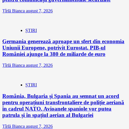
Țîrlă Bianca
august 7, 2026
ȘTIRI
Germania generează aproape un sfert din economia
Uniunii Europene, potrivit Eurostat. PIB-ul
României ajunge la 380 de miliarde de euro
Țîrlă Bianca
august 7, 2026
ȘTIRI
România, Bulgaria și Spania au semnat un acord
pentru operațiuni transfrontaliere de poliție aeriană
în cadrul NATO. Avioanele spaniole vor putea
patrula și în spațiul aerian al Bulgariei
Țîrlă Bianca
august 7, 2026