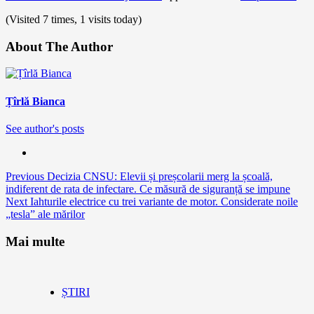
(Visited 7 times, 1 visits today)
About The Author
Țîrlă Bianca
See author's posts
Continue
Previous
Decizia CNSU: Elevii și preșcolarii merg la școală,
indiferent de rata de infectare. Ce măsură de siguranță se impune
Reading
Next
Iahturile electrice cu trei variante de motor. Considerate noile
„tesla” ale mărilor
Mai multe
ȘTIRI