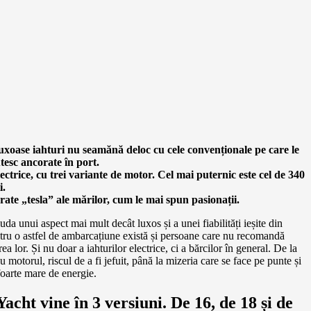
uxoase iahturi nu seamănă deloc cu cele convenționale pe care le
utesc ancorate în port.
lectrice, cu trei variante de motor. Cel mai puternic este cel de 340
i.
ate „tesla” ale mărilor, cum le mai spun pasionații.
iuda unui aspect mai mult decât luxos și a unei fiabilități ieșite din
ru o astfel de ambarcațiune există și persoane care nu recomandă
ea lor. Și nu doar a iahturilor electrice, ci a bărcilor în general. De la
 motorul, riscul de a fi jefuit, până la mizeria care se face pe punte și
oarte mare de energie.
Yacht vine în 3 versiuni. De 16, de 18 și de