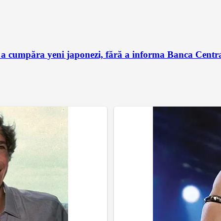
 a cumpăra yeni japonezi, fără a informa Banca Centra