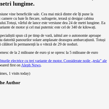
metri lungime.
siune vine beneficiile sale. Cea mai mică dintre ele îți pune la
4 camere cu baie în fiecare, sufragerie, terasă și desigur cabina
lui.Totuși, vârful de lance este versiune dea 24 de metri lungime. Ea
ariante de motor și cel mai puternic este cel de 340 de kilowați.
pecialiștii spun că pe timp de vară, iahtul are o autonomie aproape
sta datorită panourilor solare amplasate deasupra ambarcațiunii. Totuși
i călători în permanență la o viteză de 29 de noduri.
ornesc de la 2 milioane de euro și se opresc la 5 milioane de euro
ahturile electrice cu trei variante de motor. Considerate noile „tesla” ale
eared first on
Aleph News
.
times, 1 visits today)
he Author