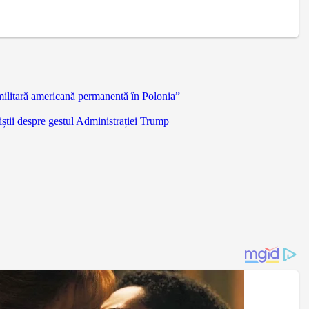
militară americană permanentă în Polonia”
știi despre gestul Administrației Trump