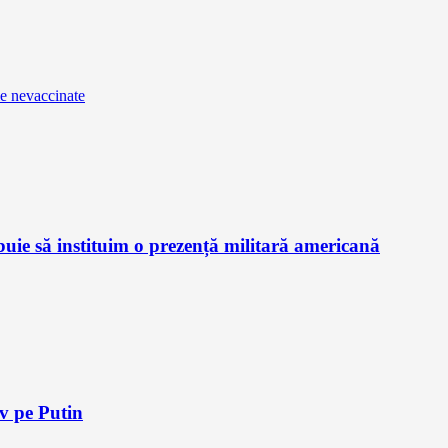
le nevaccinate
ie să instituim o prezență militară americană
iv pe Putin