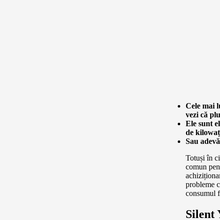
Cele mai l
vezi că pl
Ele sunt e
de kilowaț
Sau adevăr
Totuși în c
comun pent
achiziționar
probleme cu
consumul f
Silent 