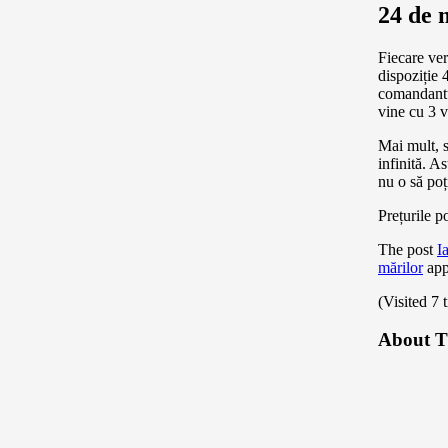
24 de 
Fiecare ver
dispoziție 
comandantu
vine cu 3 v
Mai mult, s
infinită. A
nu o să poț
Prețurile p
The post
I
mărilor
app
(Visited 7 
About T