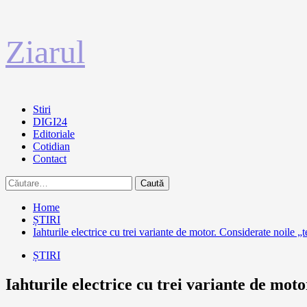
Sari
Ziarul
la
conținut
Primary
Stiri
Menu
DIGI24
Editoriale
Cotidian
Contact
Caută
după:
Home
ȘTIRI
Iahturile electrice cu trei variante de motor. Considerate noile „t
ȘTIRI
Iahturile electrice cu trei variante de moto