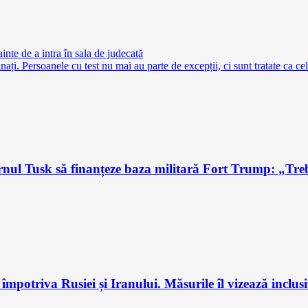
inte de a intra în sala de judecată
i. Persoanele cu test nu mai au parte de excepții, ci sunt tratate ca ce
l Tusk să finanțeze baza militară Fort Trump: „Trebu
potriva Rusiei și Iranului. Măsurile îl vizează inclus