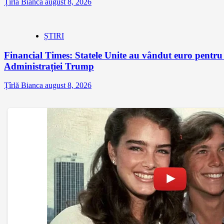
Țîrlă Bianca
august 8, 2026
ȘTIRI
Financial Times: Statele Unite au vândut euro pentru
Administrației Trump
Țîrlă Bianca
august 8, 2026