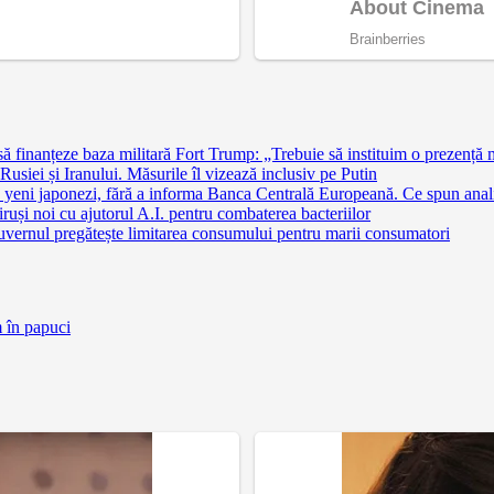
finanțeze baza militară Fort Trump: „Trebuie să instituim o prezență 
siei și Iranului. Măsurile îl vizează inclusiv pe Putin
 yeni japonezi, fără a informa Banca Centrală Europeană. Ce spun anali
ruși noi cu ajutorul A.I. pentru combaterea bacteriilor
uvernul pregătește limitarea consumului pentru marii consumatori
m în papuci