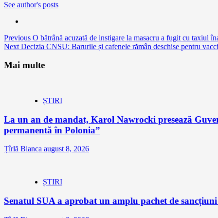
See author's posts
Continue
Previous
O bătrână acuzată de instigare la masacru a fugit cu taxiul îna
Next
Decizia CNSU: Barurile și cafenele rămân deschise pentru vaccinaț
Reading
Mai multe
ȘTIRI
La un an de mandat, Karol Nawrocki presează Guvernu
permanentă în Polonia”
Țîrlă Bianca
august 8, 2026
ȘTIRI
Senatul SUA a aprobat un amplu pachet de sancțiuni îm