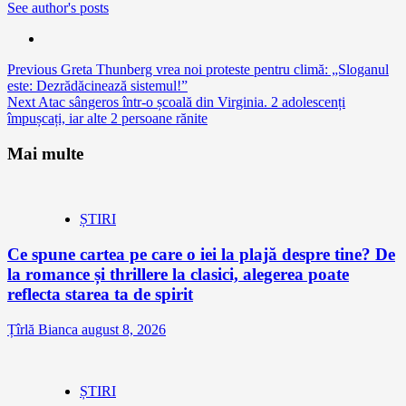
See author's posts
Continue
Previous
Greta Thunberg vrea noi proteste pentru climă: „Sloganul
este: Dezrădăcinează sistemul!”
Reading
Next
Atac sângeros într-o școală din Virginia. 2 adolescenți
împușcați, iar alte 2 persoane rănite
Mai multe
ȘTIRI
Ce spune cartea pe care o iei la plajă despre tine? De
la romance și thrillere la clasici, alegerea poate
reflecta starea ta de spirit
Țîrlă Bianca
august 8, 2026
ȘTIRI