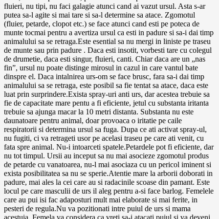
fluieri, nu tipi, nu faci galagie atunci cand ai vazut ursul. Asta s-ar
putea sa-l agite si mai tare si sa-l determine sa atace. Zgomotul
(fluier, petarde, clopot etc.) se face atunci cand esti pe poteca de
munte tocmai pentru a avertiza ursul ca esti in padure si sa-i dai timp
animalului sa se retraga.Este esential sa nu mergi in liniste pe traseu
de munte sau prin padure . Daca esti insotit, vorbesti tare cu colegul
de drumetie, daca esti singur, fluieri, canti. Chiar daca are un „nas
fin”, ursul nu poate distinge mirosul in cazul in care vantul bate
dinspre el. Daca intalnirea urs-om se face brusc, fara sa-i dai timp
animalului sa se retraga, este posibil sa fie tentat sa atace, daca este
luat prin surprindere.Exista spray-uri anti urs, dar acestea trebuie sa
fie de capacitate mare pentu a fi eficiente, jetul cu substanta iritanta
trebuie sa ajunga macar la 10 metri distanta. Substanta nu este
daunatoare pentru animal, doar provoaca o iritatie pe caile
respiratorii si determina ursul sa fuga. Dupa ce ati activat spray-ul,
nu fugiti, ci va retrageti usor pe acelasi traseu pe care ati venit, cu
fata spre animal. Nu-i intoarceti spatele.Petardele pot fi eficiente, dar
nu tot timpul. Ursii au inceput sa nu mai asocieze zgomotul produs
de petarde cu vanatoarea, nu-l mai asociaza cu un pericol iminent si
exista posibilitatea sa nu se sperie.Atentie mare la arborii doborati in
padure, mai ales la cei care au si radacinile scoase din pamant. Este
locul pe care masculii de urs il aleg pentru a-si face barlog. Femelele
care au pui isi fac adaposturi mult mai elaborate si mai ferite, in
pesteri de regula.Nu va pozitionati intre puiul de urs si mama
acestuia. Femela va considera ca vreti sa-i atacati puiul si va deveni