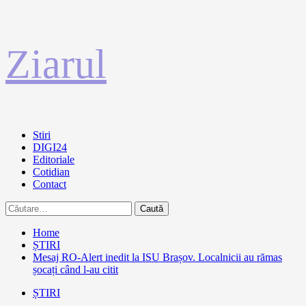
Sari
Ziarul
la
conținut
Primary
Stiri
Menu
DIGI24
Editoriale
Cotidian
Contact
Caută
după:
Home
ȘTIRI
Mesaj RO-Alert inedit la ISU Brașov. Localnicii au rămas
șocați când l-au citit
ȘTIRI