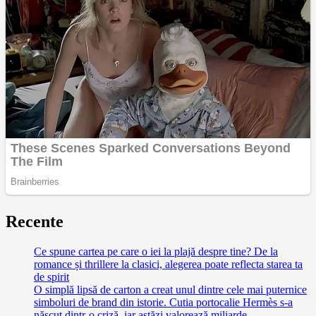
Recente
Ce spune cartea pe care o iei la plajă despre tine? De la
romance și thrillere la clasici, alegerea poate reflecta starea ta
de spirit
O simplă lipsă de carton a creat unul dintre cele mai puternice
simboluri de brand din istorie. Cutia portocalie Hermès s-a
născut dintr-o criză, iar astăzi valorează miliarde