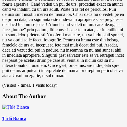
foarte agresiva. Cand vedeti un pui de urs, procedati exact ca atunci
cand va intalniti cu un urs adult. Poate fi la fel de periculos. Puii
de ursi sunt insotiti mereu de mama lor. Chiar daca nu o vedeti pe ea
de prima data, cu siguranta este undeva in apropiere si se pregateste
de atac.Ursii nu se joaca! Atunci cand vedeti un urs care alearga si
face „tumbe” prin padure, fiti convisi ca este in atac, iar intentiile lui
nu sunt deloc prietenesti.Nu oferiti mancare, nu va indreptati spre ei,
nu va opriti sa le faceti fotografie. Pentru ca hrana este din belsug,
femelele de urs au inceput sa fete mai mult decat doi pui. Asadar,
daca ati vazut doi pui in padure, nu inseamna ca nu mai sunt si altii
in imediata apropiere. Singurul gest salvator este sa va retrageti incet
neaparat pe acelasi drum pe care ati venit si in niciun caz sa nu
interactionati cu ursuletii. Orice gest, orice miscare indreptata spre
puii de urs ar putea fi interpretate de mama lor drept un pericol si va
ataca.Ursul nu zgarie, ursul omoara.
(Visited 7 times, 1 visits today)
About The Author
Țîrlă Bianca