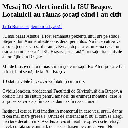
Mesaj RO-Alert inedit la ISU Brașov.
Localnicii au rămas șocați când l-au citit
Țîrlă Bianca
septembrie 21, 2021
„Ursul baaa! Atenție, a fost semnalată prezența unui urs pe strada
Stejarisului. Animalul este considerat periculos. Nu încercați să vă
apropiați de el sau să îl hrăniți. Evitați deplasarea în zonă dacă nu
este absolut necesară. ISU Brașov”, se arată în mesajul transmis de
autorităţile din Braşov.
Mii de braşoveni au rămas surprinşi de mesajul Ro-Alert pe care l-au
primit, luni seară, de la ISU Braşov.
10 sfaturi vitale în caz că vă întâlniți cu un urs
Ovidiu Ionescu, prodecanul Facultății de Silvicultură din Brașov, a
oferit o listă de sfaturi pentru amatorii de drumeții montane, care le-
ar putea salva viața, în caz că dau nas în nas cu ursul.
Instinctul este sa fugi imediat in momentul in care vezi ursul, dar ar
fi cea mai mare greseala. Oricat de antrenat ai fi nu ai cum sa alergi
mai tare decat un urs. Asadar, ai vazut ursul, te opresti si te retragi
incet, cu fata spre animal, pe acelasi traseu pe care ai venit.Nu