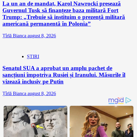
La un an de mandat, Karol Nawrocki presează
Guvernul Tusk să finanțeze baza militară Fort
Trump: „Trebuie să instituim o prezență militară
americană permanentă în Polonia”
Țîrlă Bianca
august 8, 2026
ȘTIRI
Senatul SUA a aprobat un amplu pachet de
sancțiuni împotriva Rusiei și Iranului. Măsurile îl
vizează inclusiv pe Putin
Țîrlă Bianca
august 8, 2026