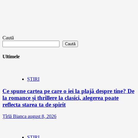
Caută
Caută
Ultimele
ȘTIRI
Ce spune cartea pe care o iei la plajă despre tine? De
la romance și thrillere la clasici, alegerea poate
reflecta starea ta de spirit
Țîrlă Bianca
august 8, 2026
ȘTIRI