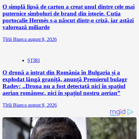
O simplă lipsă de carton a creat unul dintre cele mai
puternice simboluri de brand din istorie. Cutia
portocalie Hermès s-a născut dintr-o criză, iar astăzi
valorează miliarde
Țîrlă Bianca
august 8, 2026
ȘTIRI
O dronă a intrat din România în Bulgaria și a
explodat lângă graniță, anunță Premierul bulagr
Radev: „Drona nu a fost detectată nici în spațiul
aerian românesc, nici în spațiul nostru aerian”
Țîrlă Bianca
august 8, 2026