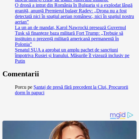
O dronă a intrat din România în Bulgaria și a explodat lângă
graniță, anunță Premierul bulagr Radev: „Drona nu a fost
detectată nici în spațiul aerian românesc, nici în spațiul nostru
aerian”
La un an de mandat, Karol Nawrocki presează Guvernul
Tusk să finanțeze baza militară Fort Trump: „Trebuie să
instituim o prezență militară americană permanentă în
Polonia”
Senatul SUA a aprobat un amplu pachet de sancțiuni
împotriva Rusiei și Iranului. Măsurile îl vizează inclusiv pe
Putin
Comentarii
Porcu
pe
Șantaj de presă fără precedent la Cluj. Procurorii
dorm în papuci