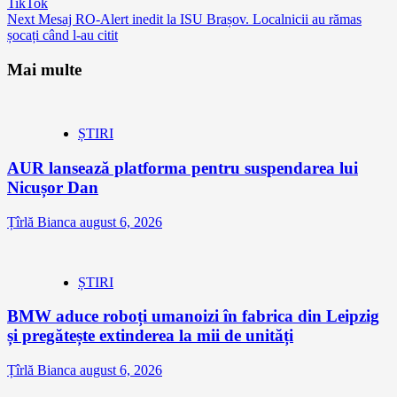
TikTok
Reading
Next
Mesaj RO-Alert inedit la ISU Brașov. Localnicii au rămas
șocați când l-au citit
Mai multe
ȘTIRI
AUR lansează platforma pentru suspendarea lui
Nicușor Dan
Țîrlă Bianca
august 6, 2026
ȘTIRI
BMW aduce roboți umanoizi în fabrica din Leipzig
și pregătește extinderea la mii de unități
Țîrlă Bianca
august 6, 2026