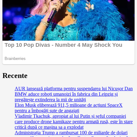
Recente
AUR lansează platforma pentru suspendarea lui Nicușor Dan
BMW aduce roboți umanoizi în fabrica din Leipzig și
pregătește extinderea la mii de unități
Elon Musk eliberează 911,5 milioane de acțiuni SpaceX
pentru a îmbogăți sute de angajați
Vladimir Tkachuk, apropiat al lui Putin și șeful companiei
care produce drone kamikaze pentru armată rusă, este în stare
critică după ce mașina sa a explodat
Administrația Trump a rambursat 100 de miliarde de dolari