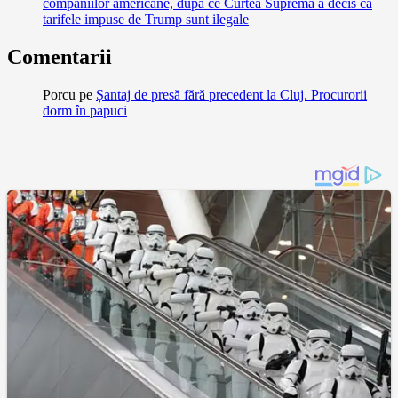
companiilor americane, după ce Curtea Supremă a decis că
tarifele impuse de Trump sunt ilegale
Comentarii
Porcu
pe
Șantaj de presă fără precedent la Cluj. Procurorii
dorm în papuci