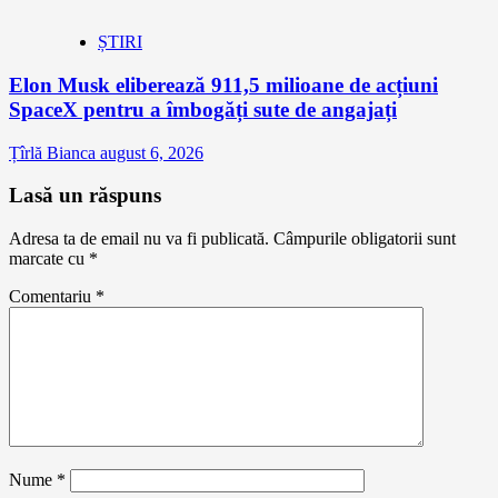
ȘTIRI
Elon Musk eliberează 911,5 milioane de acțiuni
SpaceX pentru a îmbogăți sute de angajați
Țîrlă Bianca
august 6, 2026
Lasă un răspuns
Adresa ta de email nu va fi publicată.
Câmpurile obligatorii sunt
marcate cu
*
Comentariu
*
Nume
*