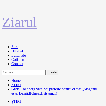
Sari
Ziarul
la
conținut
Primary
Stiri
Menu
DIGI24
Editoriale
Cotidian
Contact
Caută
după:
Home
ȘTIRI
Greta Thunberg vrea noi proteste pentru climă: „Sloganul
este: Dezrădăcinează sistemul!”
ȘTIRI