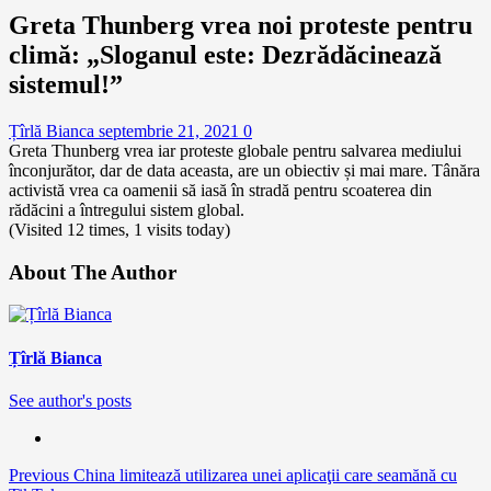
Greta Thunberg vrea noi proteste pentru
climă: „Sloganul este: Dezrădăcinează
sistemul!”
Țîrlă Bianca
septembrie 21, 2021
0
Greta Thunberg vrea iar proteste globale pentru salvarea mediului
înconjurător, dar de data aceasta, are un obiectiv și mai mare. Tânăra
activistă vrea ca oamenii să iasă în stradă pentru scoaterea din
rădăcini a întregului sistem global.
(Visited 12 times, 1 visits today)
About The Author
Țîrlă Bianca
See author's posts
Continue
Previous
China limitează utilizarea unei aplicaţii care seamănă cu