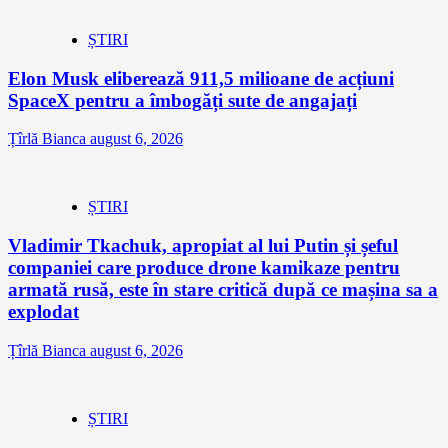
ȘTIRI
Elon Musk eliberează 911,5 milioane de acțiuni
SpaceX pentru a îmbogăți sute de angajați
Țîrlă Bianca
august 6, 2026
ȘTIRI
Vladimir Tkachuk, apropiat al lui Putin și șeful
companiei care produce drone kamikaze pentru
armată rusă, este în stare critică după ce mașina sa a
explodat
Țîrlă Bianca
august 6, 2026
ȘTIRI