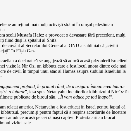
eliene au reținut mai mulți activiști străini în orașul palestinian
tta.
ra școlii Mustafa Hafez a provocat o devastare fără precedent, mulți
iți fiind duși la spitalul al-Shifa.
 de cuvânt al Secretarului General al ONU a subliniat că „civilii
tejați” în Fâșia Gaza.
sraelian a declarat că se angajează să aducă acasă prizonierii israelieni
nei vizite la Nir Oz, un kibbutz care a fost locul unora dintre cele mai
re de civili în timpul unui atac al Hamas asupra sudului Israelului la
e.
ngajament profund, în primul rând, de a asigura întoarcerea tuturor
ștri, a tuturor
”, le-a spus Netanyahu locuitorilor kibbutzului Nir Oz în
filmate publicate de biroul său.
„Îi vom aduce pe toți înapoi”.
 relatat anterior, Netanyahu a fost criticat în Israel pentru faptul că
t kibbutzul, precum și pentru faptul că a respins acordurile de încetare
are i-ar aduce acasă pe cei rămași captivi. Protestatarii au blocat
impul vizitei sale.