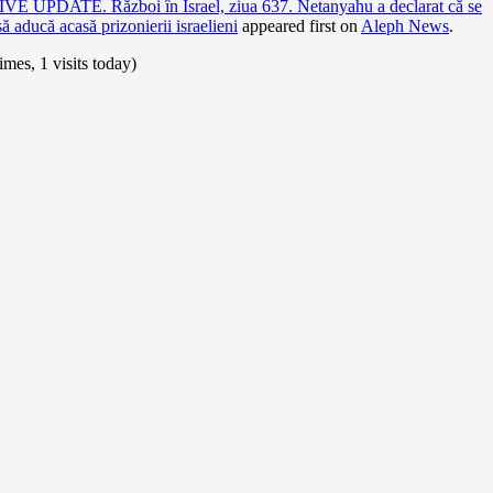
IVE UPDATE. Război în Israel, ziua 637. Netanyahu a declarat că se
ă aducă acasă prizonierii israelieni
appeared first on
Aleph News
.
times, 1 visits today)