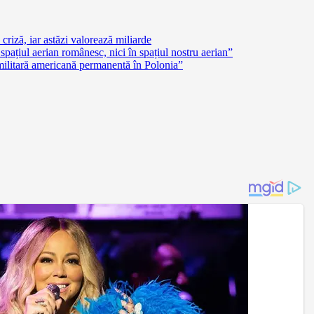
criză, iar astăzi valorează miliarde
pațiul aerian românesc, nici în spațiul nostru aerian”
militară americană permanentă în Polonia”