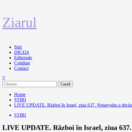
Sari
Ziarul
la
conținut
Primary
Stiri
Menu
DIGI24
Editoriale
Cotidian
Contact
Caută
după:
Home
ȘTIRI
LIVE UPDATE. Război în Israel, ziua 637. Netanyahu a declarat 
ȘTIRI
LIVE UPDATE. Război în Israel, ziua 637. N