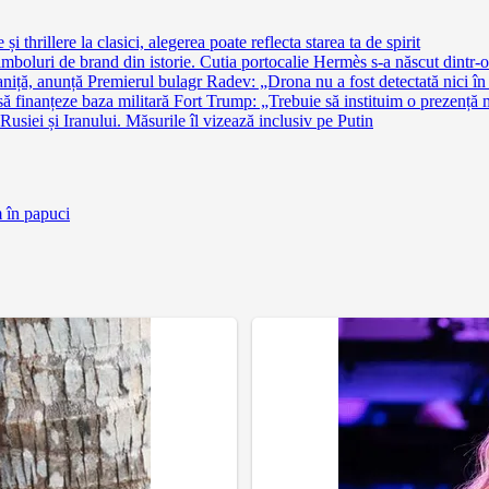
 thrillere la clasici, alegerea poate reflecta starea ta de spirit
imboluri de brand din istorie. Cutia portocalie Hermès s-a născut dintr-o 
niță, anunță Premierul bulagr Radev: „Drona nu a fost detectată nici în s
finanțeze baza militară Fort Trump: „Trebuie să instituim o prezență 
siei și Iranului. Măsurile îl vizează inclusiv pe Putin
m în papuci