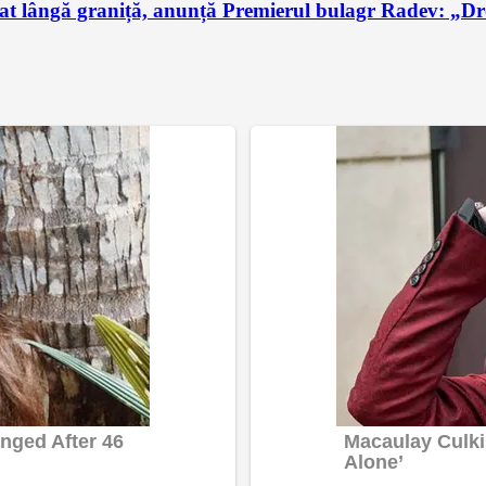
t lângă graniță, anunță Premierul bulagr Radev: „Drona