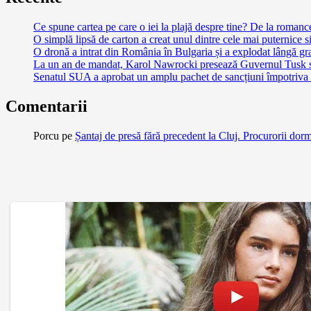
Ce spune cartea pe care o iei la plajă despre tine? De la romance și
O simplă lipsă de carton a creat unul dintre cele mai puternice s
O dronă a intrat din România în Bulgaria și a explodat lângă gra
La un an de mandat, Karol Nawrocki presează Guvernul Tusk să 
Senatul SUA a aprobat un amplu pachet de sancțiuni împotriva Ru
Comentarii
Porcu
pe
Șantaj de presă fără precedent la Cluj. Procurorii dor