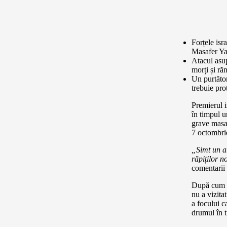
Forțele isra
Masafer Ya
Atacul asup
morți și răn
Un purtător
trebuie pro
Premierul i
în timpul u
grave masac
7 octombri
„Simt un a
răpiților no
comentarii 
După cum am
nu a vizita
a focului c
drumul în t