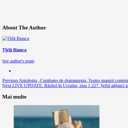
About The Author
Țîrlă Bianca
See author's posts
Continue
Previous
Antologia „Combates de dramaturgia. Teatru spaniol contemp
Next
LIVE UPDATE. Război în Ucraina, ziua 1.227. Șeful adjunct al M
Reading
Mai multe