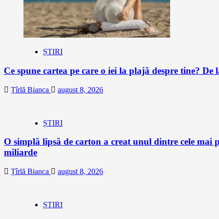
ȘTIRI
Ce spune cartea pe care o iei la plajă despre tine? De la
Țîrlă Bianca
august 8, 2026
ȘTIRI
O simplă lipsă de carton a creat unul dintre cele mai p
miliarde
Țîrlă Bianca
august 8, 2026
ȘTIRI