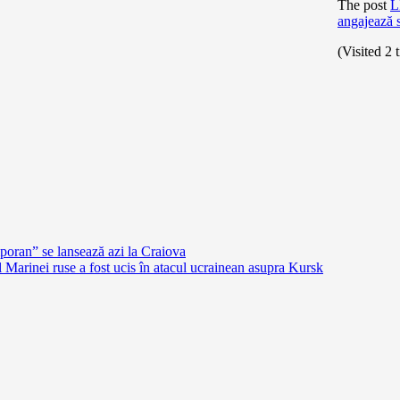
The post
L
angajează s
(Visited 2 
oran” se lansează azi la Craiova
arinei ruse a fost ucis în atacul ucrainean asupra Kursk