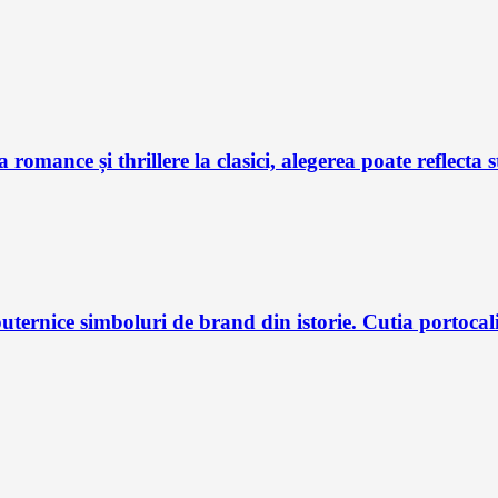
 romance și thrillere la clasici, alegerea poate reflecta s
uternice simboluri de brand din istorie. Cutia portocali