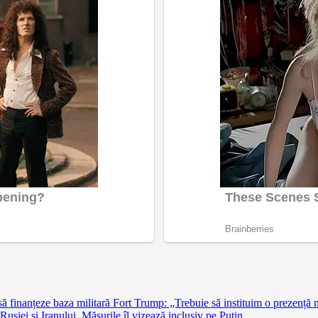
finanțeze baza militară Fort Trump: „Trebuie să instituim o prezență 
siei și Iranului. Măsurile îl vizează inclusiv pe Putin