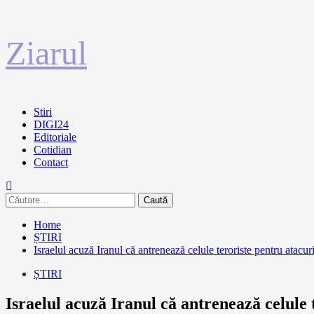
Sari
Ziarul
la
conținut
Primary
Stiri
Menu
DIGI24
Editoriale
Cotidian
Contact
Caută
după:
Home
ȘTIRI
Israelul acuză Iranul că antrenează celule teroriste pentru atacur
ȘTIRI
Israelul acuză Iranul că antrenează celule 