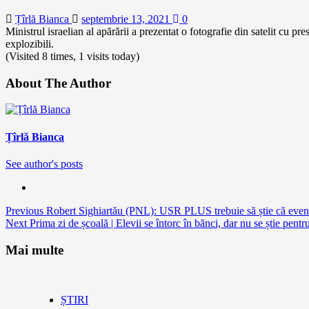
Țîrlă Bianca
septembrie 13, 2021
0
Ministrul israelian al apărării a prezentat o fotografie din satelit cu pr
explozibili.
(Visited 8 times, 1 visits today)
About The Author
Țîrlă Bianca
See author's posts
Continue
Previous
Robert Sighiartău (PNL): USR PLUS trebuie să știe că eventu
Next
Prima zi de școală | Elevii se întorc în bănci, dar nu se știe pen
Reading
Mai multe
ȘTIRI