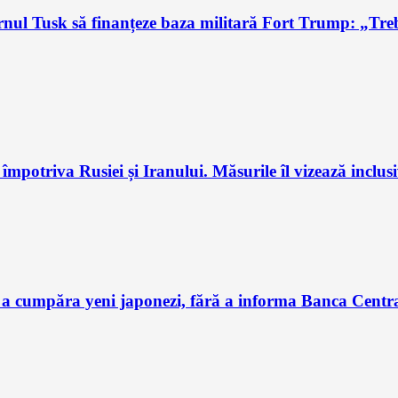
l Tusk să finanțeze baza militară Fort Trump: „Trebu
potriva Rusiei și Iranului. Măsurile îl vizează inclus
 a cumpăra yeni japonezi, fără a informa Banca Centra