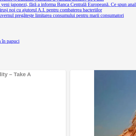
 yeni japonezi, fără a informa Banca Centrală Europeană. Ce spun anali
ruși noi cu ajutorul A.I. pentru combaterea bacteriilor
uvernul pregătește limitarea consumului pentru marii consumatori
m în papuci