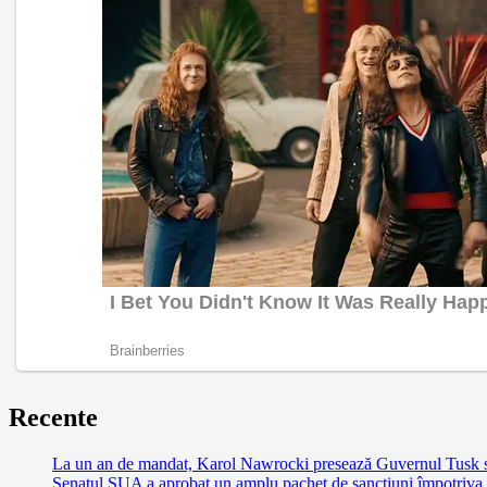
Recente
La un an de mandat, Karol Nawrocki presează Guvernul Tusk să 
Senatul SUA a aprobat un amplu pachet de sancțiuni împotriva Ru