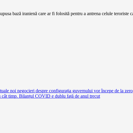
esupusa bază iranienă care ar fi folosită pentru a antrena celule teroriste 
ale noi negocieri despre configurația guvernului vor începe de la zero
tru cât timp. Bilanțul COVID e dublu față de anul trecut