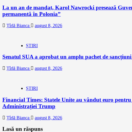
La un an de mandat, Karol Nawrocki presează Guvernu
permanentă în Polonia”
Țîrlă Bianca
august 8, 2026
ȘTIRI
Senatul SUA a aprobat un amplu pachet de sancțiuni îm
Țîrlă Bianca
august 8, 2026
ȘTIRI
Financial Times: Statele Unite au vândut euro pentru
Administrației Trump
Țîrlă Bianca
august 8, 2026
Lasă un răspuns