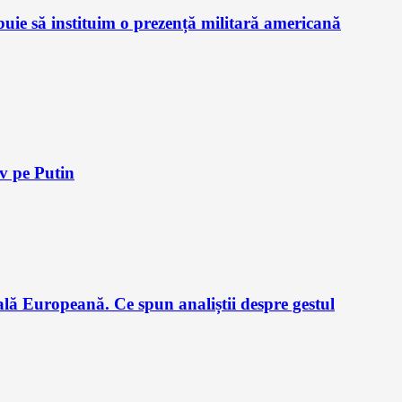
ie să instituim o prezență militară americană
iv pe Putin
lă Europeană. Ce spun analiștii despre gestul