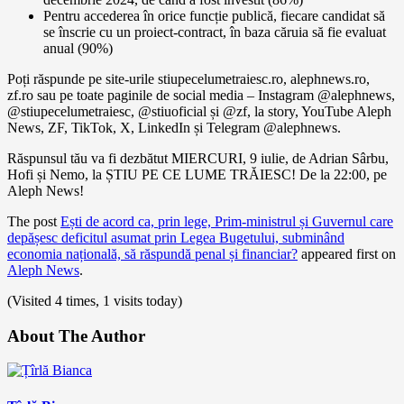
Pentru accederea în orice funcție publică, fiecare candidat să
se înscrie cu un proiect-contract, în baza căruia să fie evaluat
anual (90%)
Poți răspunde pe site-urile stiupecelumetraiesc.ro, alephnews.ro,
zf.ro sau pe toate paginile de social media – Instagram @alephnews,
@stiupecelumetraiesc, @stiuoficial și @zf, la story, YouTube Aleph
News, ZF, TikTok, X, LinkedIn și Telegram @alephnews.
Răspunsul tău va fi dezbătut MIERCURI, 9 iulie, de Adrian Sârbu,
Hofi și Nemo, la ȘTIU PE CE LUME TRĂIESC! De la 22:00, pe
Aleph News!
The post
Ești de acord ca, prin lege, Prim-ministrul și Guvernul care
depășesc deficitul asumat prin Legea Bugetului, subminând
economia națională, să răspundă penal și financiar?
appeared first on
Aleph News
.
(Visited 4 times, 1 visits today)
About The Author