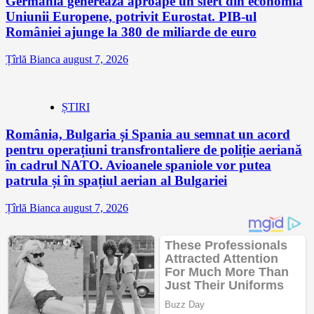
Germania generează aproape un sfert din economia
Uniunii Europene, potrivit Eurostat. PIB-ul
României ajunge la 380 de miliarde de euro
Țîrlă Bianca
august 7, 2026
ȘTIRI
România, Bulgaria și Spania au semnat un acord
pentru operațiuni transfrontaliere de poliție aeriană
în cadrul NATO. Avioanele spaniole vor putea
patrula și în spațiul aerian al Bulgariei
Țîrlă Bianca
august 7, 2026