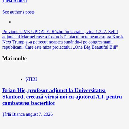
Țîrlă Bianca
See author's posts
Continue
Previous
LIVE UPDATE. Război în Ucraina, ziua 1.227. Șeful
adjunct al Marinei ruse a fost ucis în atacul ucrainean asupra Kursk
Reading
Next
Trump și-a petrecut noaptea sunându-i pe congresmanii
republicani. Care este miza proiectului „One Big Beautiful Bill”
Mai multe
ȘTIRI
Brian Hie, profesor adjunct la Universitatea
Stanford, creează viruși noi cu ajutorul A.I. pentru
combaterea bacteriilor
Țîrlă Bianca
august 7, 2026