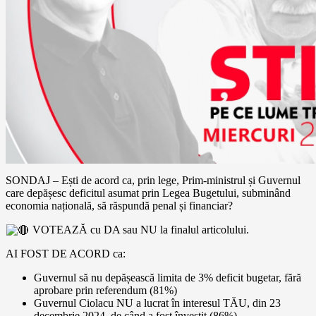
SONDAJ – Ești de acord ca, prin lege, Prim-ministrul și Guvernul
care depășesc deficitul asumat prin Legea Bugetului, subminând
economia națională, să răspundă penal și financiar?
VOTEAZĂ cu DA sau NU la finalul articolului.
AI FOST DE ACORD ca:
Guvernul să nu depășească limita de 3% deficit bugetar, fără
aprobare prin referendum (81%)
Guvernul Ciolacu NU a lucrat în interesul TĂU, din 23
decembrie 2024, de când a fost învestit (86%)