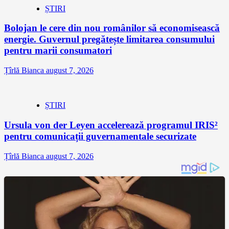
ȘTIRI
Bolojan le cere din nou românilor să economisească
energie. Guvernul pregătește limitarea consumului
pentru marii consumatori
Țîrlă Bianca
august 7, 2026
ȘTIRI
Ursula von der Leyen accelerează programul IRIS²
pentru comunicații guvernamentale securizate
Țîrlă Bianca
august 7, 2026