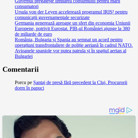
Guvernul pregătește limitarea consumului pentru marii
consumatori
Ursula von der Leyen accelerează programul IRIS² pentru
comunicații guvernamentale securizate
Germania generează aproape un sfert din economia Uniunii
Europene, potrivit Eurostat. PIB-ul României ajunge la 380
de miliarde de euro
România, Bulgaria și Spania au semnat un acord pentru
operațiuni transfrontaliere de poliție aeriană în cadrul NATO.
Avioanele spaniole vor putea patrula și în spațiul aerian al
Bulgariei
Comentarii
Porcu
pe
Șantaj de presă fără precedent la Cluj. Procurorii
dorm în papuci