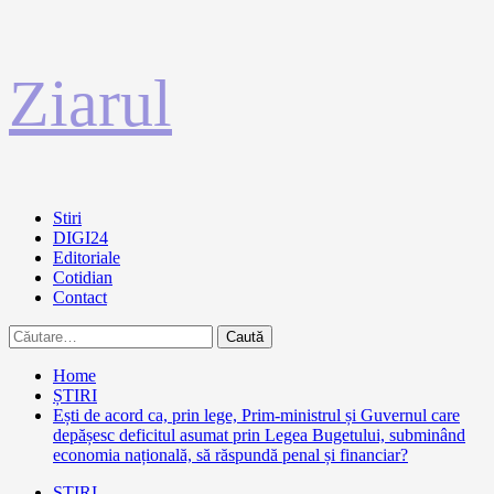
Sari
Ziarul
la
conținut
Primary
Stiri
Menu
DIGI24
Editoriale
Cotidian
Contact
Caută
după:
Home
ȘTIRI
Ești de acord ca, prin lege, Prim-ministrul și Guvernul care
depășesc deficitul asumat prin Legea Bugetului, subminând
economia națională, să răspundă penal și financiar?
ȘTIRI