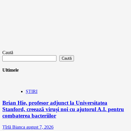
Caută
Caută
Ultimele
ȘTIRI
Brian Hie, profesor adjunct la Universitatea
Stanford, creează viruși noi cu ajutorul A.I. pentru
combaterea bacteriilor
Țîrlă Bianca
august 7, 2026