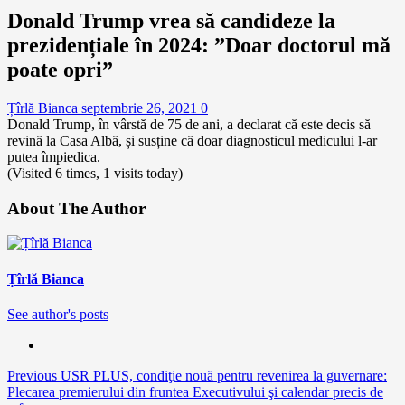
Donald Trump vrea să candideze la
prezidențiale în 2024: ”Doar doctorul mă
poate opri”
Țîrlă Bianca
septembrie 26, 2021
0
Donald Trump, în vârstă de 75 de ani, a declarat că este decis să
revină la Casa Albă, și susține că doar diagnosticul medicului l-ar
putea împiedica.
(Visited 6 times, 1 visits today)
About The Author
Țîrlă Bianca
See author's posts
Continue
Previous
USR PLUS, condiţie nouă pentru revenirea la guvernare:
Plecarea premierului din fruntea Executivului şi calendar precis de
Reading