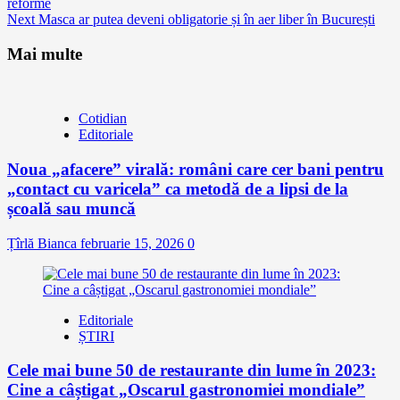
reforme
Next
Masca ar putea deveni obligatorie și în aer liber în București
Mai multe
Cotidian
Editoriale
Noua „afacere” virală: români care cer bani pentru
„contact cu varicela” ca metodă de a lipsi de la
școală sau muncă
Țîrlă Bianca
februarie 15, 2026
0
Editoriale
ȘTIRI
Cele mai bune 50 de restaurante din lume în 2023:
Cine a câștigat „Oscarul gastronomiei mondiale”