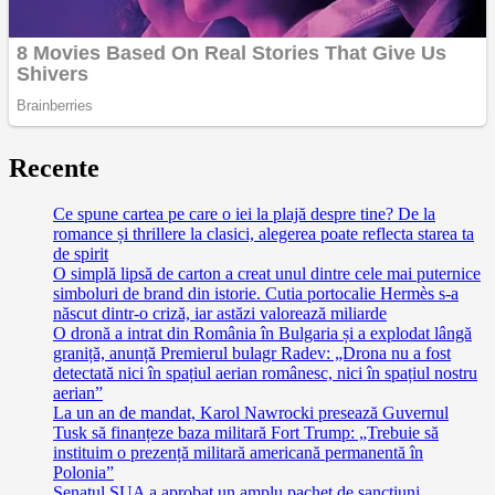
Recente
Ce spune cartea pe care o iei la plajă despre tine? De la
romance și thrillere la clasici, alegerea poate reflecta starea ta
de spirit
O simplă lipsă de carton a creat unul dintre cele mai puternice
simboluri de brand din istorie. Cutia portocalie Hermès s-a
născut dintr-o criză, iar astăzi valorează miliarde
O dronă a intrat din România în Bulgaria și a explodat lângă
graniță, anunță Premierul bulagr Radev: „Drona nu a fost
detectată nici în spațiul aerian românesc, nici în spațiul nostru
aerian”
La un an de mandat, Karol Nawrocki presează Guvernul
Tusk să finanțeze baza militară Fort Trump: „Trebuie să
instituim o prezență militară americană permanentă în
Polonia”
Senatul SUA a aprobat un amplu pachet de sancțiuni