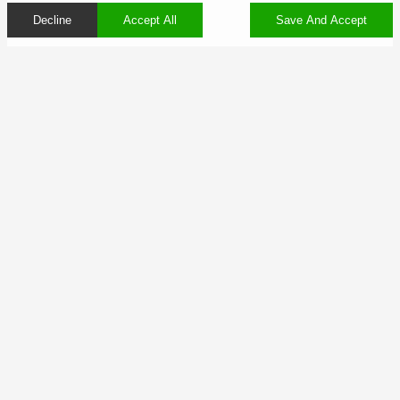
Decline
Accept All
Save And Accept