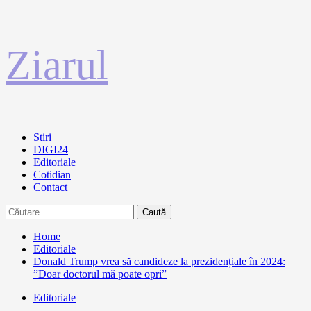
Sari
Ziarul
la
conținut
Primary
Stiri
Menu
DIGI24
Editoriale
Cotidian
Contact
Caută
după:
Home
Editoriale
Donald Trump vrea să candideze la prezidențiale în 2024:
”Doar doctorul mă poate opri”
Editoriale