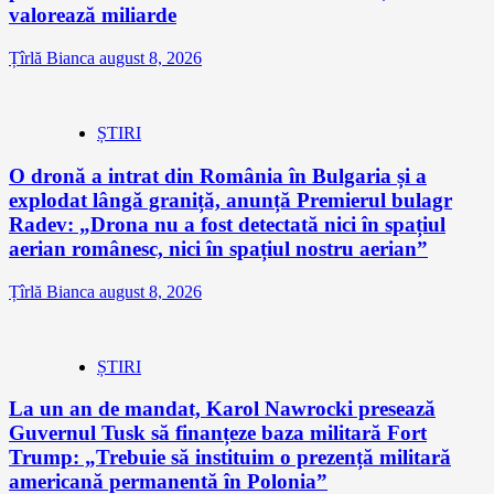
valorează miliarde
Țîrlă Bianca
august 8, 2026
ȘTIRI
O dronă a intrat din România în Bulgaria și a
explodat lângă graniță, anunță Premierul bulagr
Radev: „Drona nu a fost detectată nici în spațiul
aerian românesc, nici în spațiul nostru aerian”
Țîrlă Bianca
august 8, 2026
ȘTIRI
La un an de mandat, Karol Nawrocki presează
Guvernul Tusk să finanțeze baza militară Fort
Trump: „Trebuie să instituim o prezență militară
americană permanentă în Polonia”