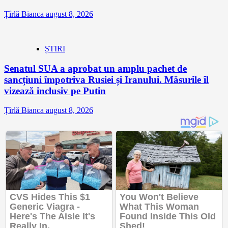
Țîrlă Bianca
august 8, 2026
ȘTIRI
Senatul SUA a aprobat un amplu pachet de
sancțiuni împotriva Rusiei și Iranului. Măsurile îl
vizează inclusiv pe Putin
Țîrlă Bianca
august 8, 2026