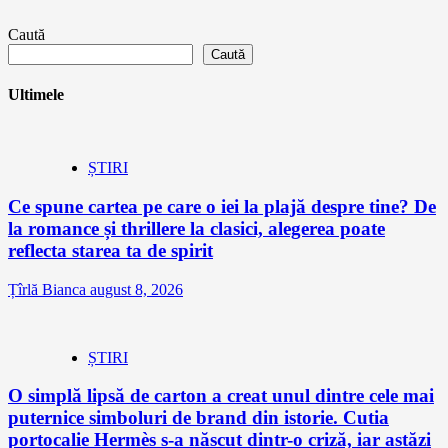
Caută
Caută
Ultimele
ȘTIRI
Ce spune cartea pe care o iei la plajă despre tine? De
la romance și thrillere la clasici, alegerea poate
reflecta starea ta de spirit
Țîrlă Bianca
august 8, 2026
ȘTIRI
O simplă lipsă de carton a creat unul dintre cele mai
puternice simboluri de brand din istorie. Cutia
portocalie Hermès s-a născut dintr-o criză, iar astăzi