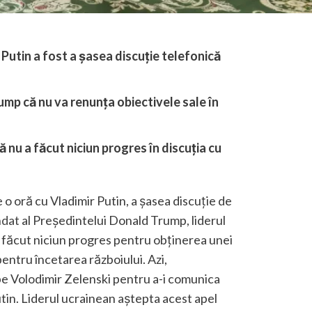
Putin a fost a șasea discuție telefonică
rump că nu va renunța obiectivele sale în
nu a făcut niciun progres în discuția cu
o oră cu Vladimir Putin, a șasea discuție de
dat
al Președintelui Donald Trump, liderul
a făcut niciun progres pentru obținerea unei
entru încetarea războiului. Azi,
pe Volodimir Zelenski pentru a-i comunica
utin. Liderul ucrainean aștepta acest apel