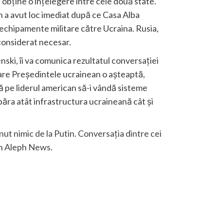
obține o înțelegere între cele două state.
n a avut loc imediat după ce Casa Alba
 echipamente militare către Ucraina. Rusia,
 considerat necesar.
enski, îi va comunica rezultatul conversației
care Președintele ucrainean o așteaptă,
ă pe liderul american să-i vândă sisteme
ăra atât infrastructura ucraineană cât și
ut nimic de la Putin. Conversația dintre cei
on
Aleph News
.