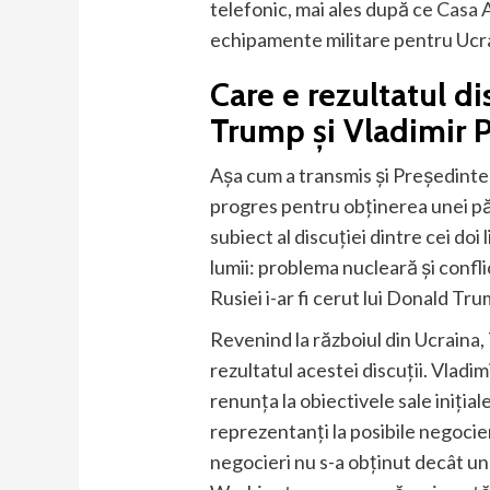
telefonic, mai ales după ce
Casa 
echipamente militare pentru Ucr
Care e rezultatul d
Trump și Vladimir 
Așa cum a transmis și Președinte
progres pentru obținerea unei păc
subiect al discuției dintre cei doi 
lumii: problema nucleară și confli
Rusiei i-ar fi cerut lui Donald Tr
Revenind la războiul din Ucraina,
rezultatul acestei discuții. Vladim
renunța la obiectivele sale inițial
reprezentanți la posibile negocier
negocieri nu s-a obținut decât un