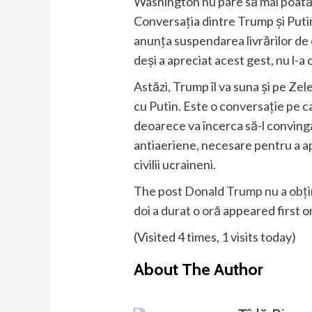
Washington nu pare să mai poată 
Conversația dintre Trump și Puti
anunța suspendarea livrărilor de
deși a apreciat acest gest, nu l-a
Astăzi, Trump îl va suna și pe Zel
cu Putin. Este o conversație pe 
deoarece va încerca să-l conving
antiaeriene, necesare pentru a ap
civilii ucraineni.
The post
Donald Trump nu a obțin
doi a durat o oră
appeared first 
(Visited 4 times, 1 visits today)
About The Author