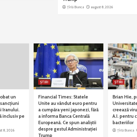
Țîrlă Bianca
august 8, 2026
ȘTIRI
ȘTIRI
robat un
Financial Times: Statele
Brian Hie, p
sancțiuni
Unite au vândut euro pentru
Universitat
i Iranului.
a cumpăra yeni japonezi, fără
creează viru
ă inclusiv pe
a informa Banca Centrală
A.I. pentru
Europeană. Ce spun analiștii
bacteriilor
despre gestul Administrației
st 8, 2026
Țîrlă Bianca
Trump