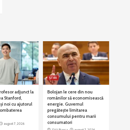
ȘTIRI
rofesor adjunct la
Bolojan le cere din nou
ea Stanford,
românilor să economisească
și noi cu ajutorul
energie. Guvernul
 combaterea
pregătește limitarea
consumului pentru marii
consumatori
august 7, 2026
Țîrlă Bianca
august 7, 2026