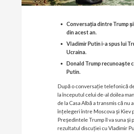
Conversația dintre Trump și 
din acest an.
Vladimir Putin i-a spus lui T
Ucraina.
Donald Trump recunoaște că 
Putin.
După o conversație telefonică de 
la începutul celui de-al doilea
man
de la Casa Albă a transmis că nu 
înțelegeri între Moscova și Kiev p
Președintele Trump îl va suna și 
rezultatul discuției cu Vladimir P