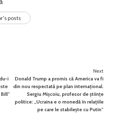
a
r's posts
Next
du-i
Donald Trump a promis că America va fi
este
din nou respectată pe plan internațional.
Bill”
Sergiu Mișcoiu, profesor de științe
politice: „Ucraina e o monedă în relațiile
pe care le stabilește cu Putin”