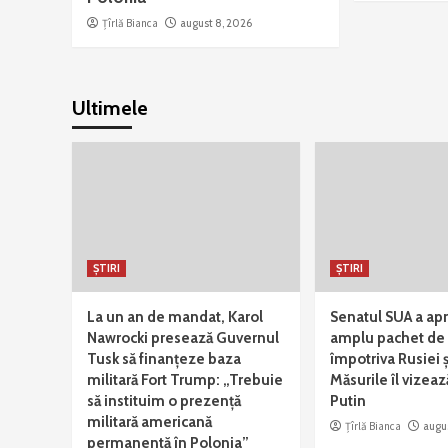
Țîrlă Bianca
august 8, 2026
Ultimele
ȘTIRI
ȘTIRI
La un an de mandat, Karol
Senatul SUA a ap
Nawrocki presează Guvernul
amplu pachet de 
Tusk să finanțeze baza
împotriva Rusiei ș
militară Fort Trump: „Trebuie
Măsurile îl vizeaz
să instituim o prezență
Putin
militară americană
Țîrlă Bianca
augu
permanentă în Polonia”