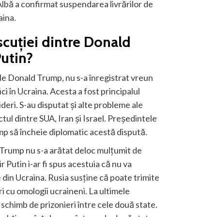
Albă
a confirmat suspendarea livrărilor de
aina.
iscuției dintre Donald
Putin?
le Donald Trump, nu s-a înregistrat vreun
i în Ucraina. Acesta a fost principalul
lideri. S-au disputat și alte probleme ale
ctul dintre SUA, Iran și Israel. Președintele
ump să încheie diplomatic acestă dispută.
 Trump nu s-a arătat deloc mulțumit de
ir Putin i-ar fi spus acestuia că nu va
e din Ucraina. Rusia susține că poate trimite
i cu omologii ucraineni. La ultimele
 schimb de prizonieri între cele două state.