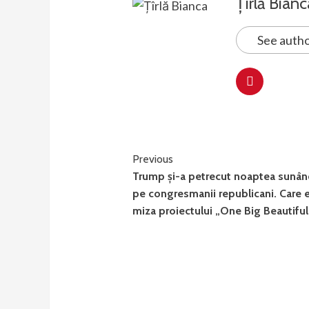
Țîrlă Bianc
See autho
Continue
Previous
Trump și-a petrecut noaptea sunân
Reading
pe congresmanii republicani. Care 
miza proiectului „One Big Beautiful 