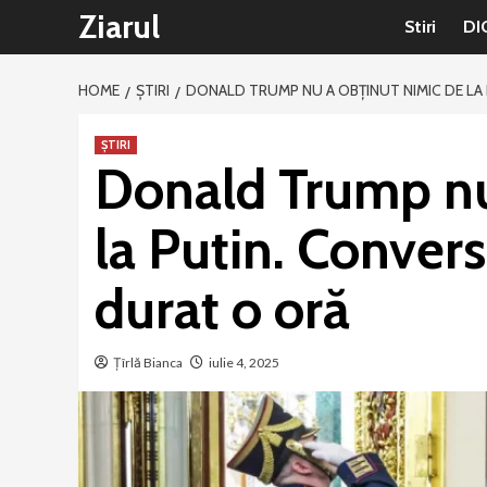
Sari
Ziarul
Stiri
DI
la
conținut
HOME
ȘTIRI
DONALD TRUMP NU A OBȚINUT NIMIC DE LA 
ȘTIRI
Donald Trump nu
la Putin. Convers
durat o oră
Țîrlă Bianca
iulie 4, 2025