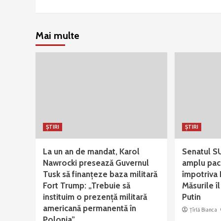
Mai multe
ȘTIRI
ȘTIRI
La un an de mandat, Karol
Senatul S
Nawrocki presează Guvernul
amplu pac
Tusk să finanțeze baza militară
împotriva R
Fort Trump: „Trebuie să
Măsurile îl
instituim o prezență militară
Putin
americană permanentă în
Țîrlă Bianca
Polonia”