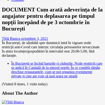
DOCUMENT Cum arată adeverința de la
angajator pentru deplasarea pe timpul
nopții începând de pe 3 octombrie în
București
Țîrlă Bianca
octombrie 3, 2021
În București, de sâmbătă spre duminică intră în vigoare noile
restricții anti-Covid care interzic circulația persoanelor nevaccinate
în afara locuinței/gospodăriei în intervalul orar 20,00-5,00, fără
declarație.
În București se închid barurile și cluburile. Noile restricții care
se aplică în Capitală de la miezul nopții: În ce condiții rămân
deschise restaurantele, cum se pot organiza evenimente
private și cine are voie să iasă seara pe stradă
(Visited 8 times, 1 visits today)
About The Author