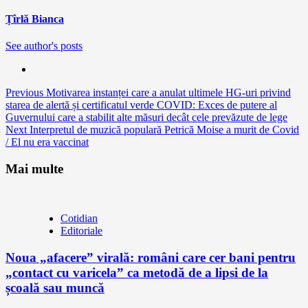
Țîrlă Bianca
See author's posts
Continue
Previous
Motivarea instanței care a anulat ultimele HG-uri privind
starea de alertă și certificatul verde COVID: Exces de putere al
Reading
Guvernului care a stabilit alte măsuri decât cele prevăzute de lege
Next
Interpretul de muzică populară Petrică Moise a murit de Covid
/ El nu era vaccinat
Mai multe
Cotidian
Editoriale
Noua „afacere” virală: români care cer bani pentru
„contact cu varicela” ca metodă de a lipsi de la
școală sau muncă