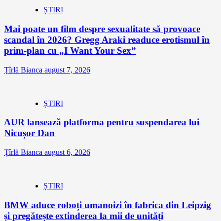
ȘTIRI
Mai poate un film despre sexualitate să provoace
scandal în 2026? Gregg Araki readuce erotismul în
prim-plan cu „I Want Your Sex”
Țîrlă Bianca
august 7, 2026
ȘTIRI
AUR lansează platforma pentru suspendarea lui
Nicușor Dan
Țîrlă Bianca
august 6, 2026
ȘTIRI
BMW aduce roboți umanoizi în fabrica din Leipzig
și pregătește extinderea la mii de unități