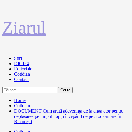
Sari
Ziarul
la
conținut
Primary
Stiri
Menu
DIGI24
Editoriale
Cotidian
Contact
Caută
după:
Home
Cotidian
DOCUMENT Cum arată adeverința de la angajator pentru
deplasarea pe timpul nopții începând de pe 3 octombrie în
București
Cotidian