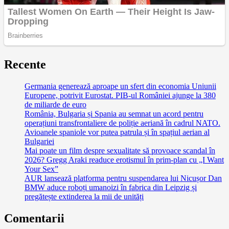
Recente
Germania generează aproape un sfert din economia Uniunii
Europene, potrivit Eurostat. PIB-ul României ajunge la 380
de miliarde de euro
România, Bulgaria și Spania au semnat un acord pentru
operațiuni transfrontaliere de poliție aeriană în cadrul NATO.
Avioanele spaniole vor putea patrula și în spațiul aerian al
Bulgariei
Mai poate un film despre sexualitate să provoace scandal în
2026? Gregg Araki readuce erotismul în prim-plan cu „I Want
Your Sex”
AUR lansează platforma pentru suspendarea lui Nicușor Dan
BMW aduce roboți umanoizi în fabrica din Leipzig și
pregătește extinderea la mii de unități
Comentarii