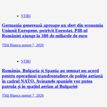
ȘTIRI
Germania generează aproape un sfert din economia
Uniunii Europene, potrivit Eurostat. PIB-ul
României ajunge la 380 de miliarde de euro
Țîrlă Bianca
august 7, 2026
ȘTIRI
România, Bulgaria și Spania au semnat un acord
pentru operațiuni transfrontaliere de poliție aeriană
în cadrul NATO. Avioanele spaniole vor putea
patrula și în spațiul aerian al Bulgariei
Țîrlă Bianca
august 7, 2026