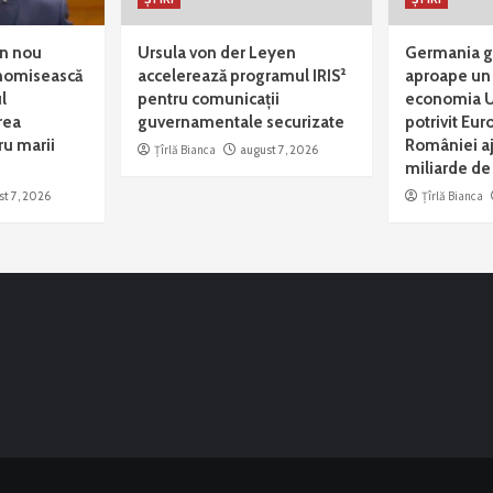
in nou
Ursula von der Leyen
Germania g
onomisească
accelerează programul IRIS²
aproape un 
l
pentru comunicații
economia U
rea
guvernamentale securizate
potrivit Eur
u marii
României a
Țîrlă Bianca
august 7, 2026
miliarde de
st 7, 2026
Țîrlă Bianca