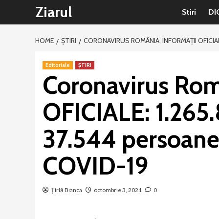
Sari
Ziarul
Stiri
DI
la
conținut
HOME
ȘTIRI
CORONAVIRUS ROMÂNIA, INFORMAȚII OFICIALE
Editoriale
ȘTIRI
Coronavirus Ro
OFICIALE: 1.265.8
37.544 persoane
COVID-19
Țîrlă Bianca
octombrie 3, 2021
0