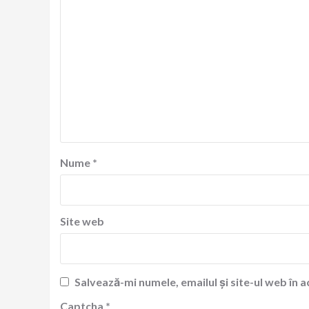
Nume
*
Site web
Salvează-mi numele, emailul și site-ul web în 
Captcha
*