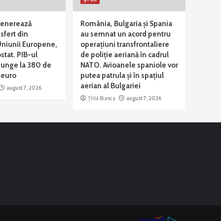
enerează
România, Bulgaria și Spania
sfert din
au semnat un acord pentru
niunii Europene,
operațiuni transfrontaliere
ostat. PIB-ul
de poliție aeriană în cadrul
junge la 380 de
NATO. Avioanele spaniole vor
 euro
putea patrula și în spațiul
aerian al Bulgariei
august 7, 2026
Țîrlă Bianca
august 7, 2026