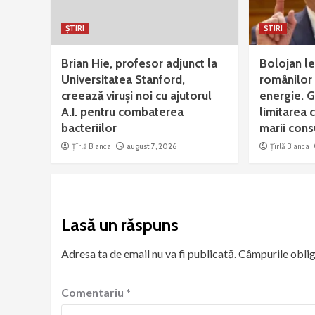
ȘTIRI
ȘTIRI
Brian Hie, profesor adjunct la
Bolojan le
Universitatea Stanford,
românilor
creează viruși noi cu ajutorul
energie. 
A.I. pentru combaterea
limitarea 
bacteriilor
marii con
Țîrlă Bianca
august 7, 2026
Țîrlă Bianca
Lasă un răspuns
Adresa ta de email nu va fi publicată.
Câmpurile oblig
Comentariu
*