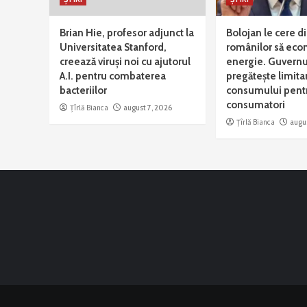
Brian Hie, profesor adjunct la
Bolojan le cere d
Universitatea Stanford,
românilor să ec
creează viruși noi cu ajutorul
energie. Guvernu
A.I. pentru combaterea
pregătește limita
bacteriilor
consumului pentr
consumatori
Țîrlă Bianca
august 7, 2026
Țîrlă Bianca
augu