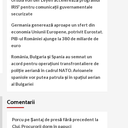
Ursula von der Leyen accelerează programul
IRIS² pentru comunicații guvernamentale
securizate
Germania generează aproape un sfert din
economia Uniunii Europene, potrivit Eurostat.
PIB-ul României ajunge la 380 de miliarde de
euro
România, Bulgaria și Spania au semnat un
acord pentru operațiuni transfrontaliere de
poliție aeriană în cadrul NATO. Avioanele
spaniole vor putea patrula și în spațiul aerian
al Bulgariei
Comentarii
Porcu
pe
Șantaj de presă fără precedent la
Cluj. Procurorii dorm în papuci