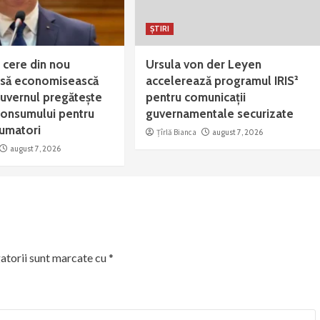
ȘTIRI
 cere din nou
Ursula von der Leyen
 să economisească
accelerează programul IRIS²
Guvernul pregătește
pentru comunicații
consumului pentru
guvernamentale securizate
sumatori
Țîrlă Bianca
august 7, 2026
august 7, 2026
atorii sunt marcate cu
*