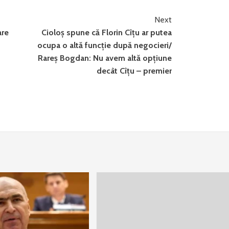
Next
are
Cioloș spune că Florin Cîțu ar putea
ocupa o altă funcție după negocieri/
Rareș Bogdan: Nu avem altă opțiune
decât Cîțu – premier