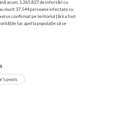
ână acum, 1.265.827 de infectări cu
 au murit 37.544 persoane infectate cu
irus confirmat pe teritoriul țării a fost
ritățile fac apel la populație să se
.
a
r's posts