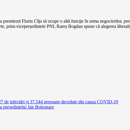
premierul Florin Cîţu să ocupe o altă funcţie în urma negocierilor, pre
 parte, prim-vicepreședintele PNL Rareș Bogdan spune că alegerea liberali
e infectări și 37.544 persoane decedate din cauza COVID-19
a președintelui Jair Bolsonaro