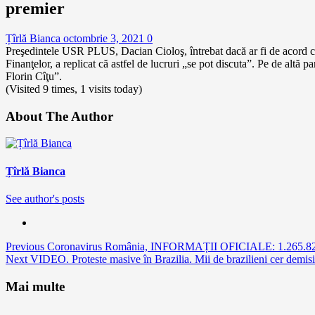
premier
Țîrlă Bianca
octombrie 3, 2021
0
Preşedintele USR PLUS, Dacian Cioloş, întrebat dacă ar fi de acord ca 
Finanţelor, a replicat că astfel de lucruri „se pot discuta”. Pe de altă
Florin Cîţu”.
(Visited 9 times, 1 visits today)
About The Author
Țîrlă Bianca
See author's posts
Continue
Previous
Coronavirus România, INFORMAȚII OFICIALE: 1.265.827 d
Next
VIDEO. Proteste masive în Brazilia. Mii de brazilieni cer demisi
Reading
Mai multe