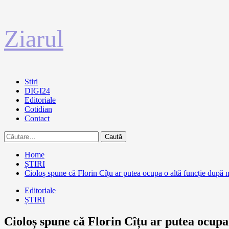
Sari
Ziarul
la
conținut
Primary
Stiri
Menu
DIGI24
Editoriale
Cotidian
Contact
Caută
după:
Home
ȘTIRI
Cioloș spune că Florin Cîțu ar putea ocupa o altă funcție după
Editoriale
ȘTIRI
Cioloș spune că Florin Cîțu ar putea ocupa