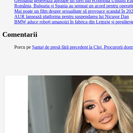
Germania generează aproape un sfert din economia Uniunii Euro
România, Bulgaria și Spania au semnat un acord pentru operațiuni
Mai poate un film despre sexualitate să provoace scandal în 2
AUR lansează platforma pentru suspendarea lui Nicușor Dan
BMW aduce roboți umanoizi în fabrica din Leipzig și pregătește 
Comentarii
Porcu
pe
Șantaj de presă fără precedent la Cluj. Procurorii dor