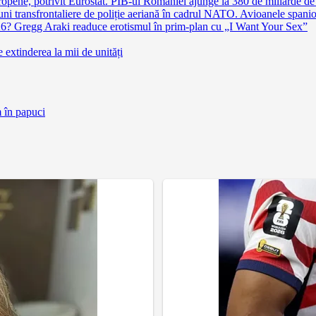
pene, potrivit Eurostat. PIB-ul României ajunge la 380 de miliarde de
 transfrontaliere de poliție aeriană în cadrul NATO. Avioanele spaniole 
026? Gregg Araki readuce erotismul în prim-plan cu „I Want Your Sex”
extinderea la mii de unități
m în papuci