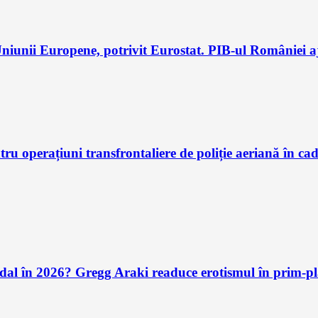
iunii Europene, potrivit Eurostat. PIB-ul României aj
u operațiuni transfrontaliere de poliție aeriană în ca
andal în 2026? Gregg Araki readuce erotismul în prim-