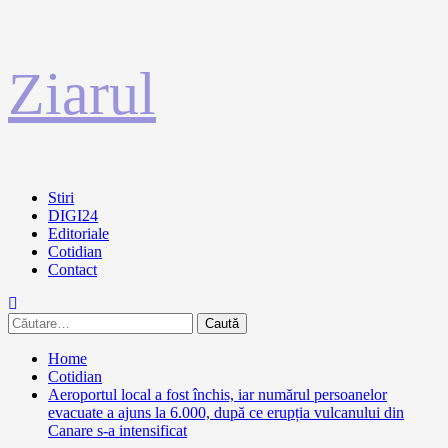
Sari
Ziarul
la
conținut
Primary
Stiri
Menu
DIGI24
Editoriale
Cotidian
Contact
Caută
după:
Home
Cotidian
Aeroportul local a fost închis, iar numărul persoanelor
evacuate a ajuns la 6.000, după ce erupția vulcanului din
Canare s-a intensificat