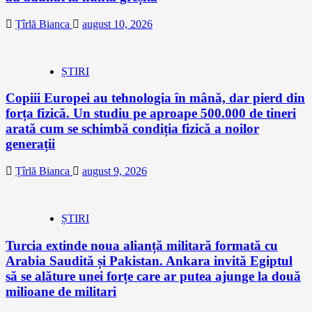
Țîrlă Bianca
august 10, 2026
ȘTIRI
Copiii Europei au tehnologia în mână, dar pierd din
forța fizică. Un studiu pe aproape 500.000 de tineri
arată cum se schimbă condiția fizică a noilor
generații
Țîrlă Bianca
august 9, 2026
ȘTIRI
Turcia extinde noua alianță militară formată cu
Arabia Saudită și Pakistan. Ankara invită Egiptul
să se alăture unei forțe care ar putea ajunge la două
milioane de militari