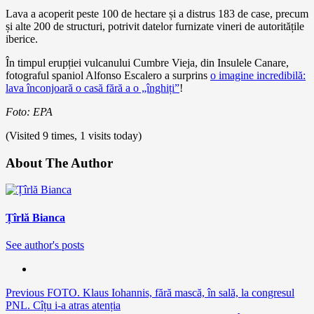
Lava a acoperit peste 100 de hectare și a distrus 183 de case, precum
și alte 200 de structuri, potrivit datelor furnizate vineri de autoritățile
iberice.
În timpul erupției vulcanului Cumbre Vieja, din Insulele Canare,
fotograful spaniol Alfonso Escalero a surprins
o imagine incredibilă:
lava înconjoară o casă fără a o „înghiți”
!
Foto: EPA
(Visited 9 times, 1 visits today)
About The Author
Țîrlă Bianca
See author's posts
Continue
Previous
FOTO. Klaus Iohannis, fără mască, în sală, la congresul
PNL. Cîțu i-a atras atenția
Reading