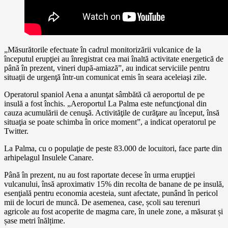
„Măsurătorile efectuate în cadrul monitorizării vulcanice de la
începutul erupţiei au înregistrat cea mai înaltă activitate energetică de
până în prezent, vineri după-amiază”, au indicat serviciile pentru
situaţii de urgenţă într-un comunicat emis în seara aceleiaşi zile.
Operatorul spaniol Aena a anunţat sâmbătă că aeroportul de pe
insulă a fost închis. „Aeroportul La Palma este nefuncţional din
cauza acumulării de cenuşă. Activităţile de curăţare au început, însă
situaţia se poate schimba în orice moment”, a indicat operatorul pe
Twitter.
La Palma, cu o populaţie de peste 83.000 de locuitori, face parte din
arhipelagul Insulele Canare.
Până în prezent, nu au fost raportate decese în urma erupţiei
vulcanului, însă aproximativ 15% din recolta de banane de pe insulă,
esenţială pentru economia acesteia, sunt afectate, punând în pericol
mii de locuri de muncă. De asemenea, case, școli sau terenuri
agricole au fost acoperite de magma care, în unele zone, a măsurat și
șase metri înălțime.