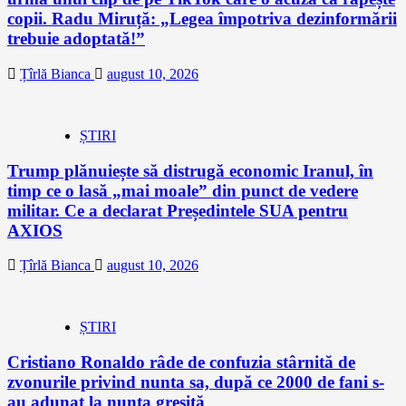
copii. Radu Miruță: „Legea împotriva dezinformării
trebuie adoptată!”
Țîrlă Bianca
august 10, 2026
ȘTIRI
Trump plănuiește să distrugă economic Iranul, în
timp ce o lasă „mai moale” din punct de vedere
militar. Ce a declarat Președintele SUA pentru
AXIOS
Țîrlă Bianca
august 10, 2026
ȘTIRI
Cristiano Ronaldo râde de confuzia stârnită de
zvonurile privind nunta sa, după ce 2000 de fani s-
au adunat la nunta greșită