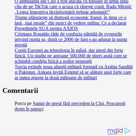
O ambulanță din Cluj a fost atacată cu topoare în urma unui
clip de pe TikTok care o acuza că răpește copii. Radu Miruță:
„Legea împotriva dezinformării trebuie adoptată!”
Trump plănuiește să distrugă economic Iranul, în timp ce o
lasă „mai moale” din punct de vedere militar. Ce a declarat
Președintele SUA pentru AXIOS
Cristiano Ronaldo râde de confuzia stârnită de zvonurile
privind nunta sa, după ce 2000 de fani s-au adunat la nunta
greșită
Copiii Europei au tehnologia în mână, dar pierd din forța
fizică. Un studiu pe aproape 500.000 de tineri arată cum se
schimbă condiția fizică a noilor generații
Turcia extinde noua alianță militară formată cu Arabia Saudită
și Pakistan. Ankara invită Egiptul să se alăture unei forțe care
ar putea ajunge la două milioane de militari
Comentarii
Porcu
pe
Șantaj de presă fără precedent la Cluj. Procurorii
dorm în papuci