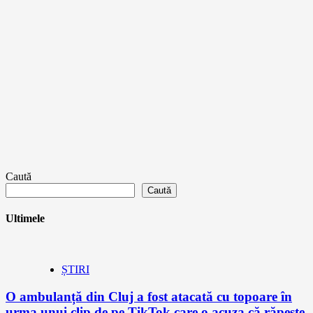
Caută
Caută
Ultimele
ȘTIRI
O ambulanță din Cluj a fost atacată cu topoare în
urma unui clip de pe TikTok care o acuza că răpește