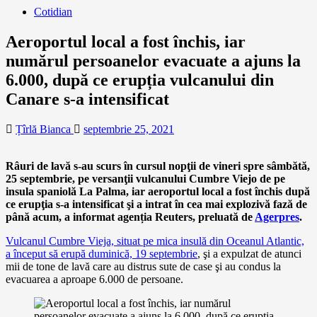
Cotidian
Aeroportul local a fost închis, iar
numărul persoanelor evacuate a ajuns la
6.000, după ce erupția vulcanului din
Canare s-a intensificat
Țîrlă Bianca
septembrie 25, 2021
Râuri de lavă s-au scurs în cursul nopţii de vineri spre sâmbătă,
25 septembrie, pe versanţii vulcanului Cumbre Viejo de pe
insula spaniolă La Palma, iar aeroportul local a fost închis după
ce erupţia s-a intensificat şi a intrat în cea mai explozivă fază de
până acum, a informat agenția Reuters, preluată de
Agerpres
.
Vulcanul Cumbre Vieja, situat pe mica insulă din Oceanul Atlantic,
a început să erupă duminică, 19 septembrie
, şi a expulzat de atunci
mii de tone de lavă care au distrus sute de case şi au condus la
evacuarea a aproape 6.000 de persoane.