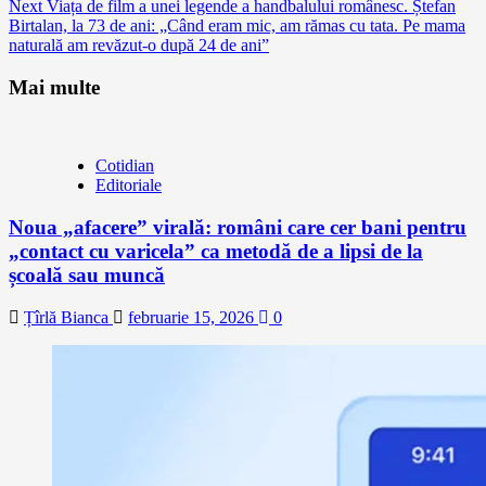
Next
Viața de film a unei legende a handbalului românesc. Ștefan
Birtalan, la 73 de ani: „Când eram mic, am rămas cu tata. Pe mama
naturală am revăzut-o după 24 de ani”
Mai multe
Cotidian
Editoriale
Noua „afacere” virală: români care cer bani pentru
„contact cu varicela” ca metodă de a lipsi de la
școală sau muncă
Țîrlă Bianca
februarie 15, 2026
0