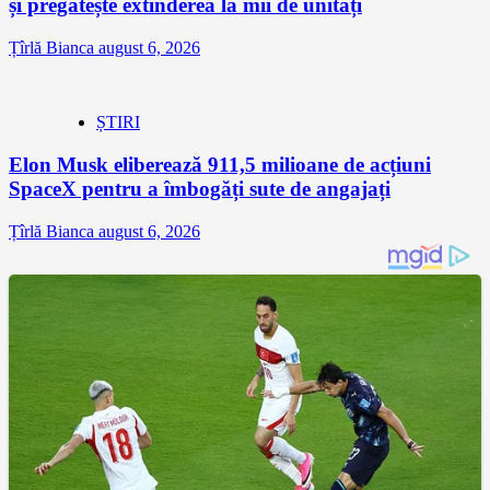
și pregătește extinderea la mii de unități
Țîrlă Bianca
august 6, 2026
ȘTIRI
Elon Musk eliberează 911,5 milioane de acțiuni
SpaceX pentru a îmbogăți sute de angajați
Țîrlă Bianca
august 6, 2026