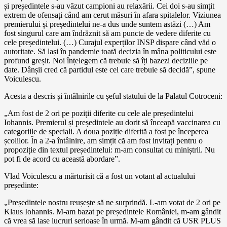
și președintele s-au văzut campioni au relaxării. Cei doi s-au simțit
extrem de ofensați când am cerut măsuri în afara spitalelor. Viziunea
premierului și președintelui ne-a dus unde suntem astăzi (…) Am
fost singurul care am îndrăznit să am puncte de vedere diferite cu
cele președintelui. (…) Curajul experților INSP dispare când văd o
autoritate. Să lași în pandemie toată decizia în mâna politicului este
profund greșit. Noi înțelegem că trebuie să îți bazezi deciziile pe
date. Dânșii cred că partidul este cel care trebuie să decidă”, spune
Voiculescu.
Acesta a descris și întâlnirile cu șeful statului de la Palatul Cotroceni:
„Am fost de 2 ori pe poziții diferite cu cele ale președintelui
Iohannis. Premierul și președintele au dorit să înceapă vaccinarea cu
categoriile de speciali. A doua poziție diferită a fost pe începerea
școlilor. În a 2-a întâlnire, am simțit că am fost invitați pentru o
propoziție din textul președintelui: m-am consultat cu miniștrii. Nu
pot fi de acord cu această abordare”.
Vlad Voiculescu a mărturisit că a fost un votant al actualului
președinte:
„Președintele nostru reușește să ne surprindă. L-am votat de 2 ori pe
Klaus Iohannis. M-am bazat pe președintele României, m-am gândit
că vrea să lase lucruri serioase în urmă. M-am gândit că USR PLUS