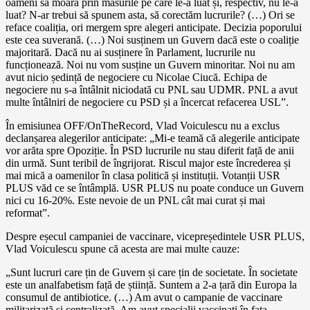
oameni să moară prin măsurile pe care le-a luat și, respectiv, nu le-a
luat? N-ar trebui să spunem asta, să corectăm lucrurile? (…) Ori se
reface coaliția, ori mergem spre alegeri anticipate. Decizia poporului
este cea suverană. (…) Noi susținem un Guvern dacă este o coaliție
majoritară. Dacă nu ai susținere în Parlament, lucrurile nu
funcționează. Noi nu vom susține un Guvern minoritar. Noi nu am
avut nicio ședință de negociere cu Nicolae Ciucă. Echipa de
negociere nu s-a întâlnit niciodată cu PNL sau UDMR. PNL a avut
multe întâlniri de negociere cu PSD și a încercat refacerea USL”.
În emisiunea OFF/OnTheRecord, Vlad Voiculescu nu a exclus
declanșarea alegerilor anticipate: „Mi-e teamă că alegerile anticipate
vor arăta spre Opoziție. În PSD lucrurile nu stau diferit față de anii
din urmă. Sunt teribil de îngrijorat. Riscul major este încrederea și
mai mică a oamenilor în clasa politică și instituții. Votanții USR
PLUS văd ce se întâmplă. USR PLUS nu poate conduce un Guvern
nici cu 16-20%. Este nevoie de un PNL cât mai curat și mai
reformat”.
Despre eșecul campaniei de vaccinare, vicepreședintele USR PLUS,
Vlad Voiculescu spune că acesta are mai multe cauze:
„Sunt lucruri care țin de Guvern și care țin de societate. În societate
este un analfabetism față de știință. Suntem a 2-a țară din Europa la
consumul de antibiotice. (…) Am avut o campanie de vaccinare
militarizată și centralizată. Am avut specialii vaccinați în fața