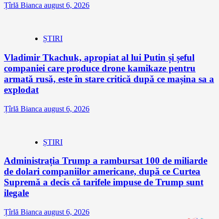
Țîrlă Bianca
august 6, 2026
ȘTIRI
Vladimir Tkachuk, apropiat al lui Putin și șeful
companiei care produce drone kamikaze pentru
armată rusă, este în stare critică după ce mașina sa a
explodat
Țîrlă Bianca
august 6, 2026
ȘTIRI
Administrația Trump a rambursat 100 de miliarde
de dolari companiilor americane, după ce Curtea
Supremă a decis că tarifele impuse de Trump sunt
ilegale
Țîrlă Bianca
august 6, 2026