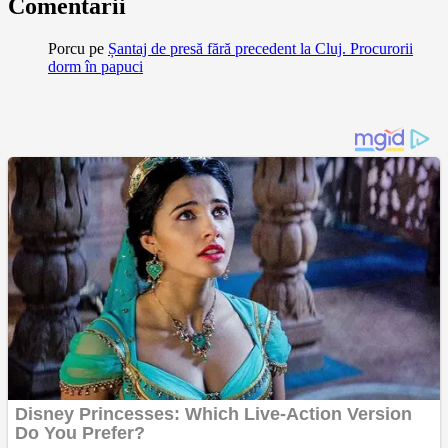
Comentarii
Porcu
pe
Șantaj de presă fără precedent la Cluj. Procurorii
dorm în papuci