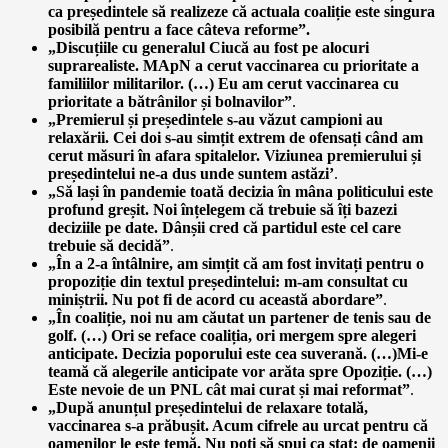
ca președintele să realizeze că actuala coaliție este singura
posibilă pentru a face câteva reforme”.
„Discuțiile cu generalul Ciucă au fost pe alocuri
suprarealiste. MApN a cerut vaccinarea cu prioritate a
familiilor militarilor. (…) Eu am cerut vaccinarea cu
prioritate a bătrânilor și bolnavilor”
.
„Premierul și președintele s-au văzut campioni au
relaxării. Cei doi s-au simțit extrem de ofensați când am
cerut măsuri în afara spitalelor. Viziunea premierului și
președintelui ne-a dus unde suntem astăzi’
.
„Să lași în pandemie toată decizia în mâna politicului este
profund greșit. Noi înțelegem că trebuie să îți bazezi
deciziile pe date. Dânșii cred că partidul este cel care
trebuie să decidă”
.
„În a 2-a întâlnire, am simțit că am fost invitați pentru o
propoziție din textul președintelui: m-am consultat cu
miniștrii. Nu pot fi de acord cu această abordare”
.
„În coaliție, noi nu am căutat un partener de tenis sau de
golf. (…) Ori se reface coaliția, ori mergem spre alegeri
anticipate. Decizia poporului este cea suverană. (…)Mi-e
teamă că alegerile anticipate vor arăta spre Opoziție. (…)
Este nevoie de un PNL cât mai curat și mai reformat”
.
„După anunțul președintelui de relaxare totală,
vaccinarea s-a prăbușit. Acum cifrele au urcat pentru că
oamenilor le este temă. Nu poți să spui ca stat: de oamenii