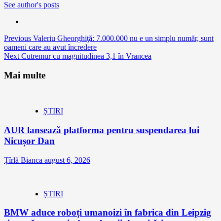
See author's posts
Continue
Previous
Valeriu Gheorghiţă: 7.000.000 nu e un simplu număr, sunt
oameni care au avut încredere
Reading
Next
Cutremur cu magnitudinea 3,1 în Vrancea
Mai multe
ȘTIRI
AUR lansează platforma pentru suspendarea lui
Nicușor Dan
Țîrlă Bianca
august 6, 2026
ȘTIRI
BMW aduce roboți umanoizi în fabrica din Leipzig