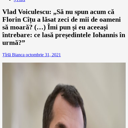
Vlad Voiculescu: „Să nu spun acum că
Florin Cîțu a lăsat zeci de mii de oameni
să moară? (…) Îmi pun și eu aceeași
întrebare: ce lasă președintele Iohannis în
urmă?”
Țîrlă Bianca
octombrie 31, 2021