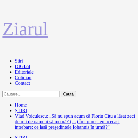
Sari
Ziarul
la
conținut
Primary
Stiri
Menu
DIGI24
Editoriale
Cotidian
Contact
Caută
după:
Home
ȘTIRI
Vlad Voiculescu: „Să nu spun acum că Florin Cîțu a lăsat zeci
de mii de oameni să moară? (…) Îmi pun și eu aceeași
întrebare: ce lasă președintele Iohannis în urmă?”
ȘTIRI