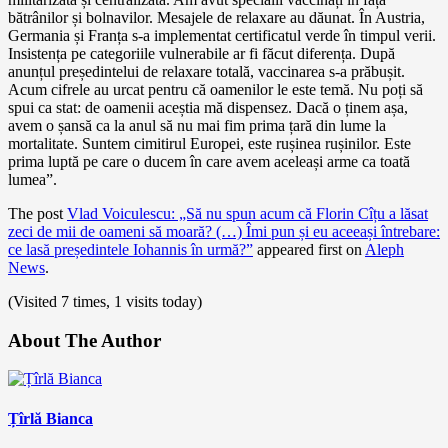
bătrânilor și bolnavilor. Mesajele de relaxare au dăunat. În Austria,
Germania și Franța s-a implementat certificatul verde în timpul verii.
Insistența pe categoriile vulnerabile ar fi făcut diferența. După
anunțul președintelui de relaxare totală, vaccinarea s-a prăbușit.
Acum cifrele au urcat pentru că oamenilor le este temă. Nu poți să
spui ca stat: de oamenii aceștia mă dispensez. Dacă o ținem așa,
avem o șansă ca la anul să nu mai fim prima țară din lume la
mortalitate. Suntem cimitirul Europei, este rușinea rușinilor. Este
prima luptă pe care o ducem în care avem aceleași arme ca toată
lumea”.
The post
Vlad Voiculescu: „Să nu spun acum că Florin Cîțu a lăsat
zeci de mii de oameni să moară? (…) Îmi pun și eu aceeași întrebare:
ce lasă președintele Iohannis în urmă?”
appeared first on
Aleph
News
.
(Visited 7 times, 1 visits today)
About The Author
Țîrlă Bianca