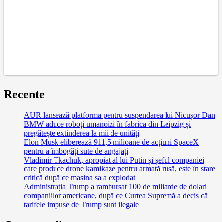
Recente
AUR lansează platforma pentru suspendarea lui Nicușor Dan
BMW aduce roboți umanoizi în fabrica din Leipzig și
pregătește extinderea la mii de unități
Elon Musk eliberează 911,5 milioane de acțiuni SpaceX
pentru a îmbogăți sute de angajați
Vladimir Tkachuk, apropiat al lui Putin și șeful companiei
care produce drone kamikaze pentru armată rusă, este în stare
critică după ce mașina sa a explodat
Administrația Trump a rambursat 100 de miliarde de dolari
companiilor americane, după ce Curtea Supremă a decis că
tarifele impuse de Trump sunt ilegale