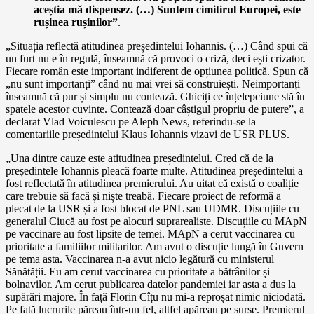
aceștia mă dispensez. (…) Suntem cimitirul Europei, este
rușinea rușinilor”
.
„Situația reflectă atitudinea președintelui Iohannis. (…) Când spui că
un furt nu e în regulă, înseamnă că provoci o criză, deci ești crizator.
Fiecare român este important indiferent de opțiunea politică. Spun că
„nu sunt importanți” când nu mai vrei să construiești. Neimportanți
înseamnă că pur și simplu nu contează. Ghiciți ce înțelepciune stă în
spatele acestor cuvinte. Contează doar câștigul propriu de putere”, a
declarat Vlad Voiculescu pe Aleph News, referindu-se la
comentariile președintelui Klaus Iohannis vizavi de USR PLUS.
„Una dintre cauze este atitudinea președintelui. Cred că de la
președintele Iohannis pleacă foarte multe. Atitudinea președintelui a
fost reflectată în atitudinea premierului. Au uitat că există o coaliție
care trebuie să facă și niște treabă. Fiecare proiect de reformă a
plecat de la USR și a fost blocat de PNL sau UDMR. Discuțiile cu
generalul Ciucă au fost pe alocuri suprarealiste. Discuțiile cu MApN
pe vaccinare au fost lipsite de temei. MApN a cerut vaccinarea cu
prioritate a familiilor militarilor. Am avut o discuție lungă în Guvern
pe tema asta. Vaccinarea n-a avut nicio legătură cu ministerul
Sănătății. Eu am cerut vaccinarea cu prioritate a bătrânilor și
bolnavilor. Am cerut publicarea datelor pandemiei iar asta a dus la
supărări majore. În față Florin Cîțu nu mi-a reproșat nimic niciodată.
Pe față lucrurile păreau într-un fel, altfel apăreau pe surse. Premierul