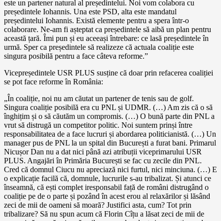
este un partener natural al președintelui. Noi vom colabora cu
președintele Iohannis. Una este PSD, alta este mandatul
președintelui Iohannis. Există elemente pentru a spera într-o
colaborare. Ne-am fi așteptat ca președintele să aibă un plan pentru
această țară. Îmi pun și eu aceeași întrebare: ce lasă președintele în
urmă. Sper ca președintele să realizeze că actuala coaliție este
singura posibilă pentru a face câteva reforme.”
Vicepreședintele USR PLUS susține că doar prin refacerea coaliției
se pot face reforme în România:
„În coaliție, noi nu am căutat un partener de tenis sau de golf.
Singura coaliție posibilă era cu PNL și UDMR. (…) Am zis că o să
înghițim și o să căutăm un compromis. (…) O bună parte din PNL a
vrut să distrugă un competitor politic. Noi suntem prinși între
responsabilitatea de a face lucruri și abordarea politicianistă. (…) Un
manager pus de PNL la un spital din București a furat bani. Primarul
Nicușor Dan nu a dat nici până azi atribuții viceprimarului USR
PLUS. Angajări în Primăria București se fac cu zecile din PNL.
Cred că domnul Ciucu nu apreciază nici furtul, nici minciuna. (…) E
o explicație facilă că, domnule, lucrurile s-au tribalizat. Și atunci ce
înseamnă, că ești complet iresponsabil față de români distrugând o
coaliție pe de o parte și pozând în acest erou al relaxărilor și lăsând
zeci de mii de oameni să moară? Justifici asta, cum? Tot prin
tribalizare? Să nu spun acum că Florin Cîțu a lăsat zeci de mii de