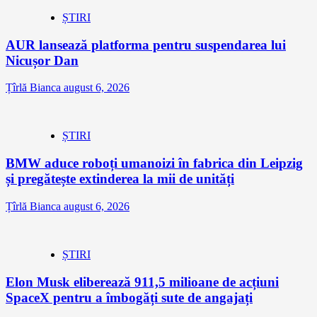
ȘTIRI
AUR lansează platforma pentru suspendarea lui
Nicușor Dan
Țîrlă Bianca
august 6, 2026
ȘTIRI
BMW aduce roboți umanoizi în fabrica din Leipzig
și pregătește extinderea la mii de unități
Țîrlă Bianca
august 6, 2026
ȘTIRI
Elon Musk eliberează 911,5 milioane de acțiuni
SpaceX pentru a îmbogăți sute de angajați