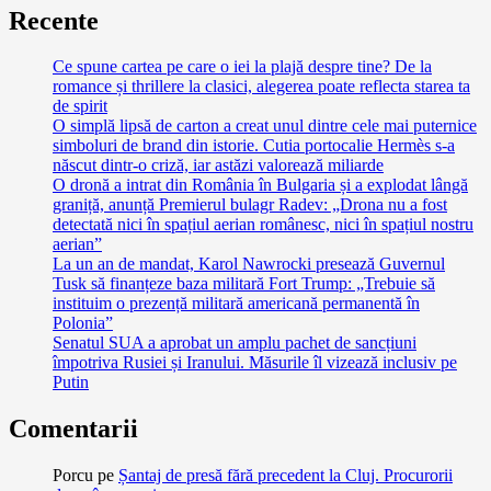
Recente
Ce spune cartea pe care o iei la plajă despre tine? De la
romance și thrillere la clasici, alegerea poate reflecta starea ta
de spirit
O simplă lipsă de carton a creat unul dintre cele mai puternice
simboluri de brand din istorie. Cutia portocalie Hermès s-a
născut dintr-o criză, iar astăzi valorează miliarde
O dronă a intrat din România în Bulgaria și a explodat lângă
graniță, anunță Premierul bulagr Radev: „Drona nu a fost
detectată nici în spațiul aerian românesc, nici în spațiul nostru
aerian”
La un an de mandat, Karol Nawrocki presează Guvernul
Tusk să finanțeze baza militară Fort Trump: „Trebuie să
instituim o prezență militară americană permanentă în
Polonia”
Senatul SUA a aprobat un amplu pachet de sancțiuni
împotriva Rusiei și Iranului. Măsurile îl vizează inclusiv pe
Putin
Comentarii
Porcu
pe
Șantaj de presă fără precedent la Cluj. Procurorii