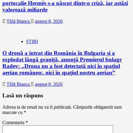
portocalie Hermès s-a născut dintr-o criză, iar astăzi
valorează miliarde
Țîrlă Bianca
august 8, 2026
ȘTIRI
O dronă a intrat din România în Bulgaria și a
explodat lângă graniță, anunță Premierul bulagr
Radev: „Drona nu a fost detectată nici în spațiul
aerian românesc, nici în spațiul nostru aerian”
Țîrlă Bianca
august 8, 2026
Lasă un răspuns
Adresa ta de email nu va fi publicată.
Câmpurile obligatorii sunt
marcate cu
*
Comentariu
*