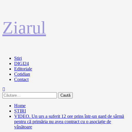
Sari
Ziarul
la
conținut
Primary
Stiri
Menu
DIGI24
Editoriale
Cotidian
Contact
Caută
după:
Home
ȘTIRI
VIDEO. Un urs a suferit 12 ore prins într-un gard de sârmă
pentru că primăria nu avea contract cu o asociație de
vânătoare