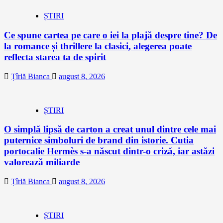
ȘTIRI
Ce spune cartea pe care o iei la plajă despre tine? De
la romance și thrillere la clasici, alegerea poate
reflecta starea ta de spirit
Țîrlă Bianca
august 8, 2026
ȘTIRI
O simplă lipsă de carton a creat unul dintre cele mai
puternice simboluri de brand din istorie. Cutia
portocalie Hermès s-a născut dintr-o criză, iar astăzi
valorează miliarde
Țîrlă Bianca
august 8, 2026
ȘTIRI