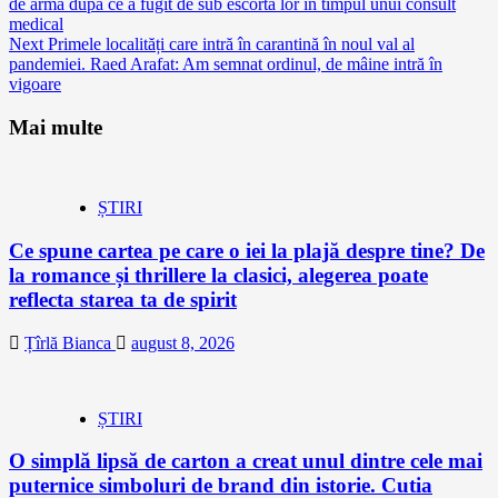
de armă după ce a fugit de sub escorta lor în timpul unui consult
Reading
medical
Next
Primele localități care intră în carantină în noul val al
pandemiei. Raed Arafat: Am semnat ordinul, de mâine intră în
vigoare
Mai multe
ȘTIRI
Ce spune cartea pe care o iei la plajă despre tine? De
la romance și thrillere la clasici, alegerea poate
reflecta starea ta de spirit
Țîrlă Bianca
august 8, 2026
ȘTIRI
O simplă lipsă de carton a creat unul dintre cele mai
puternice simboluri de brand din istorie. Cutia