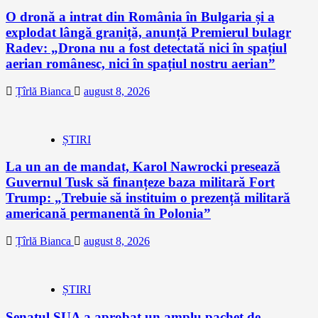
O dronă a intrat din România în Bulgaria și a
explodat lângă graniță, anunță Premierul bulagr
Radev: „Drona nu a fost detectată nici în spațiul
aerian românesc, nici în spațiul nostru aerian”
Țîrlă Bianca
august 8, 2026
ȘTIRI
La un an de mandat, Karol Nawrocki presează
Guvernul Tusk să finanțeze baza militară Fort
Trump: „Trebuie să instituim o prezență militară
americană permanentă în Polonia”
Țîrlă Bianca
august 8, 2026
ȘTIRI
Senatul SUA a aprobat un amplu pachet de