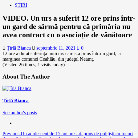
ȘTIRI
VIDEO. Un urs a suferit 12 ore prins într-
un gard de sârmă pentru că primăria nu
avea contract cu o asociație de vânătoare
Țîrlă Bianca
septembrie 11, 2021
0
12 ore a durat suferința unui urs care s-a prins într-un gard, la
marginea comunei Ceahlău, din județul Neamț.
(Visited 26 times, 1 visits today)
About The Author
Țîrlă Bianca
See author's posts
Continue
Previous
Un adolescent de 15 ani arestat, prins de polițiști cu focuri