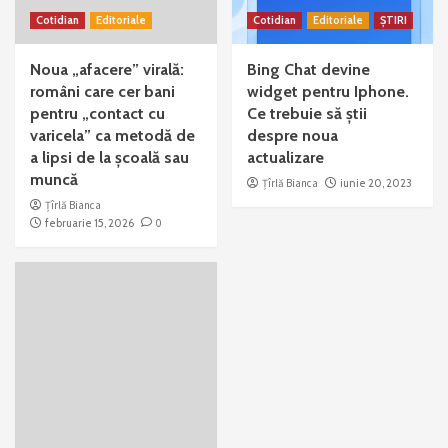
Cotidian
Editoriale
Cotidian
Editoriale
ȘTIRI
Noua „afacere” virală:
Bing Chat devine
români care cer bani
widget pentru Iphone.
pentru „contact cu
Ce trebuie să știi
varicela” ca metodă de
despre noua
a lipsi de la școală sau
actualizare
muncă
Țîrlă Bianca
iunie 20, 2023
Țîrlă Bianca
februarie 15, 2026
0