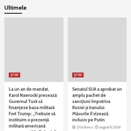
Ultimele
ȘTIRI
ȘTIRI
La un an de mandat,
Senatul SUA a aprobat un
Karol Nawrocki presează
amplu pachet de
Guvernul Tusk să
sancțiuni împotriva
finanțeze baza militară
Rusiei și Iranului.
Fort Trump: „Trebuie să
Măsurile îl vizează
instituim o prezență
inclusiv pe Putin
militară americană
Țîrlă Bianca
august 8, 2026