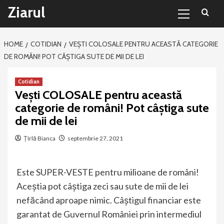
Primary
Sari
Ziarul
Menu
la
conținut
HOME
COTIDIAN
VEȘTI COLOSALE PENTRU ACEASTĂ CATEGORIE
DE ROMÂNI! POT CÂȘTIGA SUTE DE MII DE LEI
Cotidian
Vești COLOSALE pentru această
categorie de români! Pot câștiga sute
de mii de lei
Țîrlă Bianca
septembrie 27, 2021
Este SUPER-VESTE pentru milioane de români!
Aceștia pot câștiga zeci sau sute de mii de lei
nefăcând aproape nimic. Câștigul financiar este
garantat de Guvernul României prin intermediul