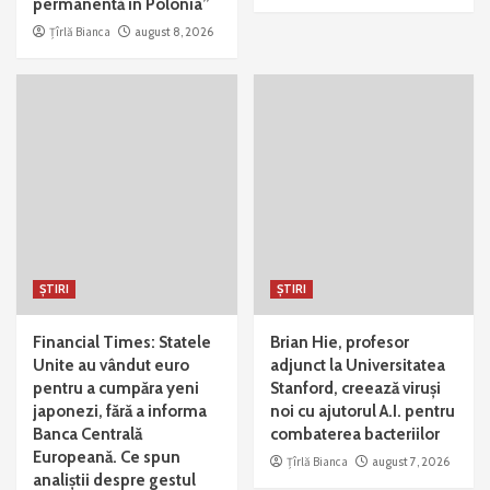
permanentă în Polonia”
Țîrlă Bianca
august 8, 2026
ȘTIRI
ȘTIRI
Financial Times: Statele
Brian Hie, profesor
Unite au vândut euro
adjunct la Universitatea
pentru a cumpăra yeni
Stanford, creează viruși
japonezi, fără a informa
noi cu ajutorul A.I. pentru
Banca Centrală
combaterea bacteriilor
Europeană. Ce spun
Țîrlă Bianca
august 7, 2026
analiștii despre gestul