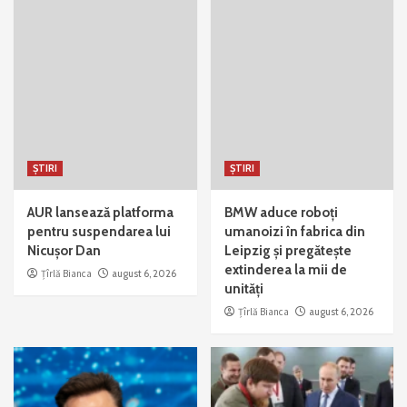
ȘTIRI
ȘTIRI
AUR lansează platforma
BMW aduce roboți
pentru suspendarea lui
umanoizi în fabrica din
Nicușor Dan
Leipzig și pregătește
extinderea la mii de
Țîrlă Bianca
august 6, 2026
unități
Țîrlă Bianca
august 6, 2026