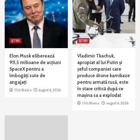
ȘTIRI
ȘTIRI
Elon Musk eliberează
Vladimir Tkachuk,
911,5 milioane de acțiuni
apropiat al lui Putin și
SpaceX pentru a
șeful companiei care
îmbogăți sute de
produce drone kamikaze
angajați
pentru armată rusă, este
în stare critică după ce
Țîrlă Bianca
august 6, 2026
mașina sa a explodat
Țîrlă Bianca
august 6, 2026