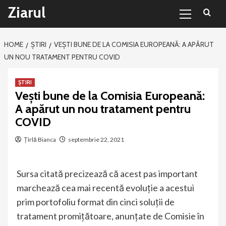
Primary
Sari
Ziarul
Menu
la
conținut
HOME
ȘTIRI
VEȘTI BUNE DE LA COMISIA EUROPEANĂ: A APĂRUT
UN NOU TRATAMENT PENTRU COVID
ȘTIRI
Vești bune de la Comisia Europeană:
A apărut un nou tratament pentru
COVID
Țîrlă Bianca
septembrie 22, 2021
Sursa citată precizează că acest pas important
marchează cea mai recentă evoluţie a acestui
prim portofoliu format din cinci soluţii de
tratament promiţătoare, anunţate de Comisie în