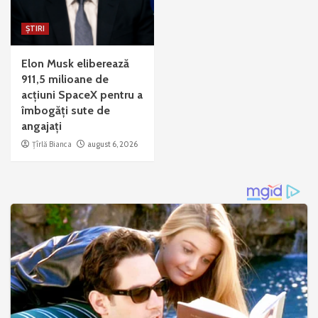
ȘTIRI
Elon Musk eliberează
911,5 milioane de
acțiuni SpaceX pentru a
îmbogăți sute de
angajați
Țîrlă Bianca
august 6, 2026