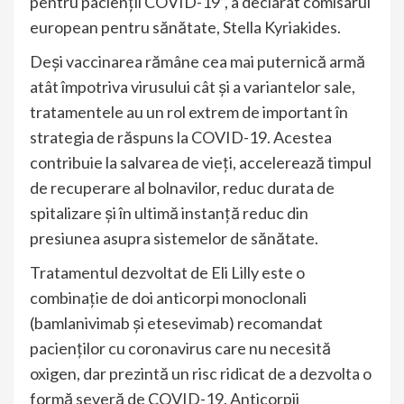
pentru pacienţii COVID-19”, a declarat comisarul
european pentru sănătate, Stella Kyriakides.
Deși vaccinarea rămâne cea mai puternică armă
atât împotriva virusului cât şi a variantelor sale,
tratamentele au un rol extrem de important în
strategia de răspuns la COVID-19. Acestea
contribuie la salvarea de vieţi, accelerează timpul
de recuperare al bolnavilor, reduc durata de
spitalizare şi în ultimă instanţă reduc din
presiunea asupra sistemelor de sănătate.
Tratamentul dezvoltat de Eli Lilly este o
combinație de doi anticorpi monoclonali
(bamlanivimab și etesevimab) recomandat
pacienților cu coronavirus care nu necesită
oxigen, dar prezintă un risc ridicat de a dezvolta o
formă severă de COVID-19. Anticorpii