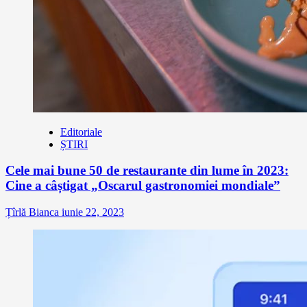
Editoriale
ȘTIRI
Cele mai bune 50 de restaurante din lume în 2023:
Cine a câștigat „Oscarul gastronomiei mondiale”
Țîrlă Bianca
iunie 22, 2023