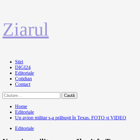
Sari
Ziarul
la
conținut
Primary
Stiri
Menu
DIGI24
Editoriale
Cotidian
Contact
Caută
după:
Home
Editoriale
Un avion militar s-a prăbușit în Texas. FOTO și VIDEO
Editoriale