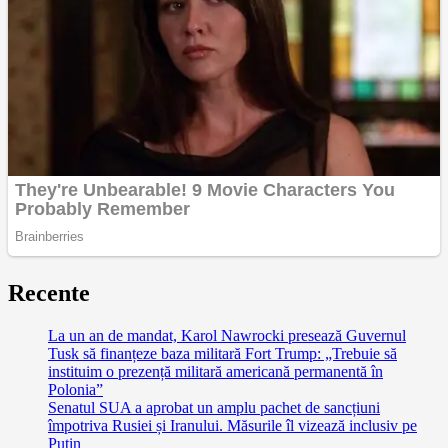
Recente
La un an de mandat, Karol Nawrocki presează Guvernul
Tusk să finanțeze baza militară Fort Trump: „Trebuie să
instituim o prezență militară americană permanentă în
Polonia”
Senatul SUA a aprobat un amplu pachet de sancțiuni
împotriva Rusiei și Iranului. Măsurile îl vizează inclusiv pe
Putin