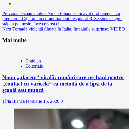
Continue
Previous
Dacian Cioloș: Nu cu Iohannis am avut probleme, ci cu
premierul. Cîțu are un comportament iresponsabil. Se simte singur
Reading
stăpân pe moșie, face ce vrea el
Next
Tornadă violentă filmată în Italia. Imaginile surprinse. VIDEO
Mai multe
Cotidian
Editoriale
Noua „afacere” virală: români care cer bani pentru
„contact cu varicela” ca metodă de a lipsi de la
școală sau muncă
Țîrlă Bianca
februarie 15, 2026
0