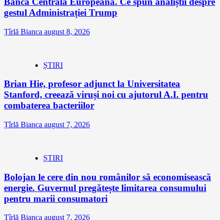
Banca Centrală Europeană. Ce spun analiștii despre
gestul Administrației Trump
Țîrlă Bianca
august 8, 2026
ȘTIRI
Brian Hie, profesor adjunct la Universitatea
Stanford, creează viruși noi cu ajutorul A.I. pentru
combaterea bacteriilor
Țîrlă Bianca
august 7, 2026
ȘTIRI
Bolojan le cere din nou românilor să economisească
energie. Guvernul pregătește limitarea consumului
pentru marii consumatori
Țîrlă Bianca
august 7, 2026