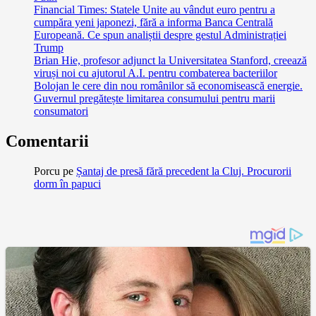
Financial Times: Statele Unite au vândut euro pentru a
cumpăra yeni japonezi, fără a informa Banca Centrală
Europeană. Ce spun analiștii despre gestul Administrației
Trump
Brian Hie, profesor adjunct la Universitatea Stanford, creează
viruși noi cu ajutorul A.I. pentru combaterea bacteriilor
Bolojan le cere din nou românilor să economisească energie.
Guvernul pregătește limitarea consumului pentru marii
consumatori
Comentarii
Porcu
pe
Șantaj de presă fără precedent la Cluj. Procurorii
dorm în papuci