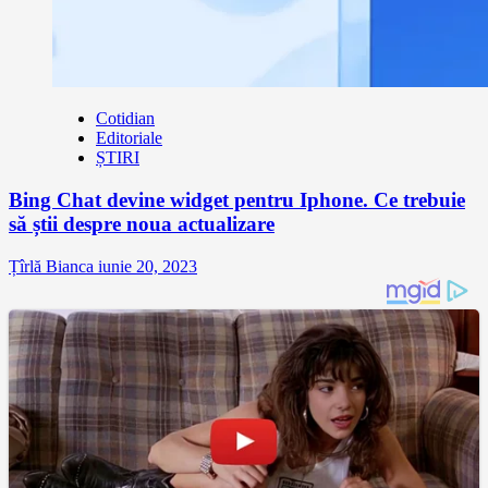
Cotidian
Editoriale
ȘTIRI
Bing Chat devine widget pentru Iphone. Ce trebuie
să știi despre noua actualizare
Țîrlă Bianca
iunie 20, 2023