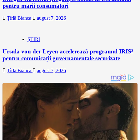
pentru marii consumatori
Țîrlă Bianca
august 7, 2026
ȘTIRI
Ursula von der Leyen accelerează programul IRIS²
pentru comunicații guvernamentale securizate
Țîrlă Bianca
august 7, 2026