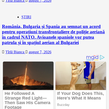
Țîrlă Bianca
august 7, 2026
ȘTIRI
România, Bulgaria și Spania au semnat un acord
pentru operațiuni transfrontaliere de poliție aeriană
în cadrul NATO. Avioanele spaniole vor putea
patrula și în spațiul aerian al Bulgariei
Țîrlă Bianca
august 7, 2026