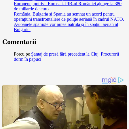
Europene, potrivit Eurostat. PIB-ul României ajunge la 380
de miliarde de euro
România, Bulgaria și Spania au semnat un acord pentru
operațiuni transfrontaliere de poliție aeriană în cadrul NATO.
Avioanele spaniole vor putea patrula și în spațiul aerian al
Bulgariei
Comentarii
Porcu
pe
Șantaj de presă fără precedent la Cluj. Procurorii
dorm în papuci