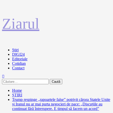
Sari
Ziarul
la
conținut
Primary
Stiri
Menu
DIGI24
Editoriale
Cotidian
Contact
Caută
după:
Home
ȘTIRI
Trump respinge „rapoartele false” potrivit cărora Statele Unite
și Iranul nu ar mai purta negocieri de pace: „Discuțiile au
continuat fără întrerupere. E timpul să facem un acord”