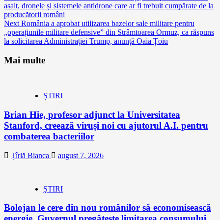
Reading
asalt, dronele și sistemele antidrone care ar fi trebuit cumpărate de la
producătorii români
Next
România a aprobat utilizarea bazelor sale militare pentru
„operațiunile militare defensive” din Strâmtoarea Ormuz, ca răspuns
la solicitarea Administrației Trump, anunță Oaia Țoiu
Mai multe
ȘTIRI
Brian Hie, profesor adjunct la Universitatea
Stanford, creează viruși noi cu ajutorul A.I. pentru
combaterea bacteriilor
Țîrlă Bianca
august 7, 2026
ȘTIRI
Bolojan le cere din nou românilor să economisească
energie. Guvernul pregătește limitarea consumului