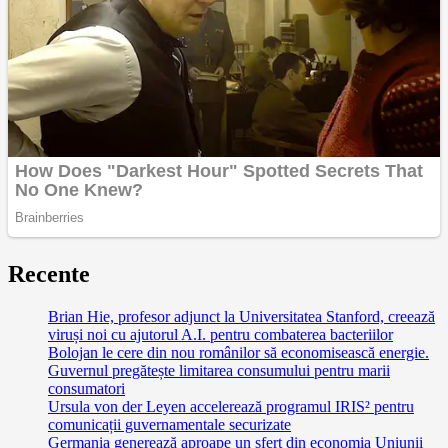
Recente
Brian Hie, profesor adjunct la Universitatea Stanford, creează
viruși noi cu ajutorul A.I. pentru combaterea bacteriilor
Bolojan le cere din nou românilor să economisească energie.
Guvernul pregătește limitarea consumului pentru marii
consumatori
Ursula von der Leyen accelerează programul IRIS² pentru
comunicații guvernamentale securizate
Germania generează aproape un sfert din economia Uniunii