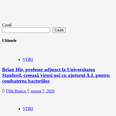
Caută
Caută
Ultimele
ȘTIRI
Brian Hie, profesor adjunct la Universitatea
Stanford, creează viruși noi cu ajutorul A.I. pentru
combaterea bacteriilor
Țîrlă Bianca
august 7, 2026
ȘTIRI