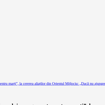
ntru marți”, la cererea aliaților din Orientul Mijlociu: „Dacă nu ajung