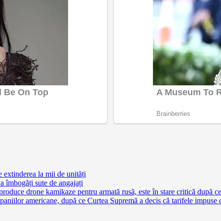
extinderea la mii de unități
a îmbogăți sute de angajați
 produce drone kamikaze pentru armată rusă, este în stare critică după c
aniilor americane, după ce Curtea Supremă a decis că tarifele impuse 