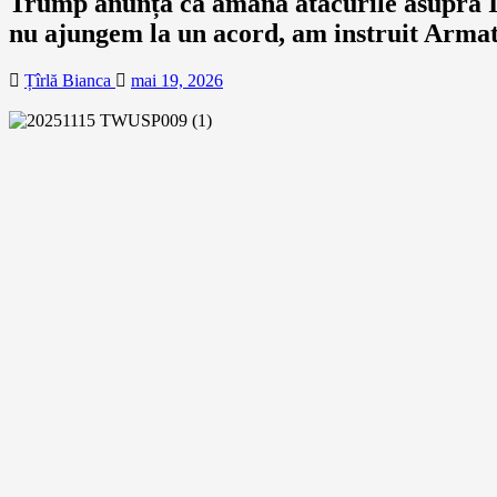
Trump anunță că amână atacurile asupra Ir
nu ajungem la un acord, am instruit Arma
Țîrlă Bianca
mai 19, 2026