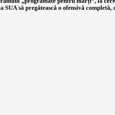
anului „programate pentru marți”, la cerer
ta SUA să pregătească o ofensivă completă,