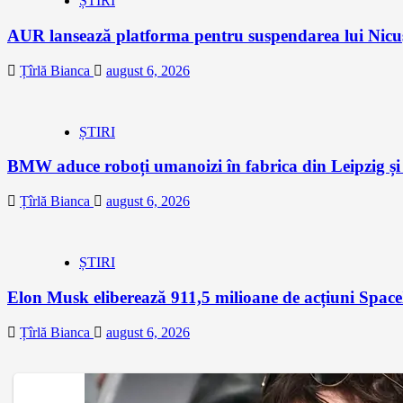
ȘTIRI
AUR lansează platforma pentru suspendarea lui Nic
Țîrlă Bianca
august 6, 2026
ȘTIRI
BMW aduce roboți umanoizi în fabrica din Leipzig și p
Țîrlă Bianca
august 6, 2026
ȘTIRI
Elon Musk eliberează 911,5 milioane de acțiuni Space
Țîrlă Bianca
august 6, 2026