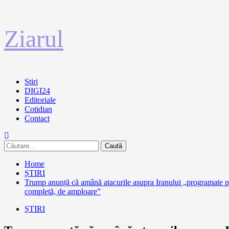
Sari
Ziarul
la
conținut
Primary
Stiri
Menu
DIGI24
Editoriale
Cotidian
Contact
Caută
după:
Home
ȘTIRI
Trump anunță că amână atacurile asupra Iranului „programate pe
completă, de amploare”
ȘTIRI