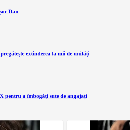
ușor Dan
regătește extinderea la mii de unități
X pentru a îmbogăți sute de angajați