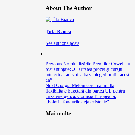
About The Author
Țîrlă Bianca
See author's posts
Previous
Nominalizările Premiilor Orwell au
fost anunţate: „Claritatea prozei și curajul
intelectual au stat la baza alegerilor din acest
an”
Next
Giorgia Meloni cere mai multă
flexibilitate bugetară din partea UE pentru
criza energetică. Comisia Europeană:
„Folosiți fondurile deja existente”
Mai multe