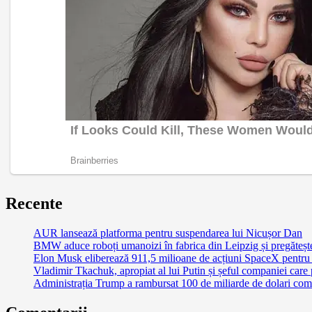
Recente
AUR lansează platforma pentru suspendarea lui Nicușor Dan
BMW aduce roboți umanoizi în fabrica din Leipzig și pregătește 
Elon Musk eliberează 911,5 milioane de acțiuni SpaceX pentru 
Vladimir Tkachuk, apropiat al lui Putin și șeful companiei care
Administrația Trump a rambursat 100 de miliarde de dolari comp