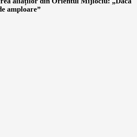
ea aliaților din Orientul Mijlociu: „Dacă
 de amploare”