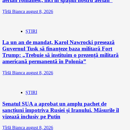
aerian românesc, nici în spațiul nostru aerian”
Țîrlă Bianca
august 8, 2026
ȘTIRI
La un an de mandat, Karol Nawrocki presează
Guvernul Tusk să finanțeze baza militară Fort
Trump: „Trebuie să instituim o prezență militară
americană permanentă în Polonia”
Țîrlă Bianca
august 8, 2026
ȘTIRI
Senatul SUA a aprobat un amplu pachet de
sancțiuni împotriva Rusiei și Iranului. Măsurile îl
vizează inclusiv pe Putin
Țîrlă Bianca
august 8, 2026