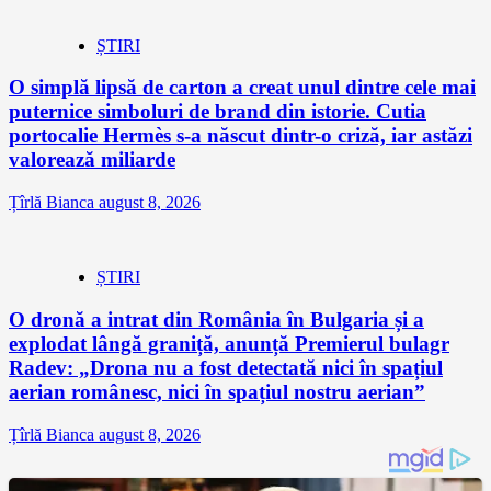
ȘTIRI
O simplă lipsă de carton a creat unul dintre cele mai
puternice simboluri de brand din istorie. Cutia
portocalie Hermès s-a născut dintr-o criză, iar astăzi
valorează miliarde
Țîrlă Bianca
august 8, 2026
ȘTIRI
O dronă a intrat din România în Bulgaria și a
explodat lângă graniță, anunță Premierul bulagr
Radev: „Drona nu a fost detectată nici în spațiul
aerian românesc, nici în spațiul nostru aerian”
Țîrlă Bianca
august 8, 2026