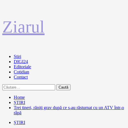
Sari
Ziarul
la
conținut
Primary
Stiri
Menu
DIGI24
Editoriale
Cotidian
Contact
Caută
după:
Home
ȘTIRI
Trei tineri, răniţi grav după ce s-au răsturnat cu un ATV într-o
râpă
ȘTIRI