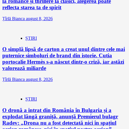
la romance și thrillere la clasici, alegerea poate
reflecta starea ta de spirit
Țîrlă Bianca
august 8, 2026
ȘTIRI
O simplă lipsă de carton a creat unul dintre cele mai
puternice simboluri de brand din istorie. Cutia
portocalie Hermès s-a născut dintr-o criză, iar astăzi
valorează miliarde
Țîrlă Bianca
august 8, 2026
ȘTIRI
O dronă a intrat din România în Bulgaria și a
explodat lângă graniță, anunță Premierul bulagr
Radev: „Drona nu a fost detectată nici în spațiul