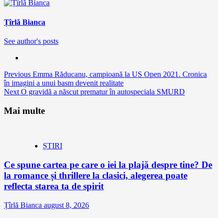
Țîrlă Bianca
See author's posts
Continue
Previous
Emma Răducanu, campioană la US Open 2021. Cronica
în imagini a unui basm devenit realitate
Reading
Next
O gravidă a născut prematur în autospeciala SMURD
Mai multe
ȘTIRI
Ce spune cartea pe care o iei la plajă despre tine? De
la romance și thrillere la clasici, alegerea poate
reflecta starea ta de spirit
Țîrlă Bianca
august 8, 2026