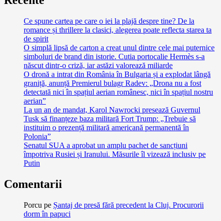
Ce spune cartea pe care o iei la plajă despre tine? De la
romance și thrillere la clasici, alegerea poate reflecta starea ta
de spirit
O simplă lipsă de carton a creat unul dintre cele mai puternice
simboluri de brand din istorie. Cutia portocalie Hermès s-a
născut dintr-o criză, iar astăzi valorează miliarde
O dronă a intrat din România în Bulgaria și a explodat lângă
graniță, anunță Premierul bulagr Radev: „Drona nu a fost
detectată nici în spațiul aerian românesc, nici în spațiul nostru
aerian”
La un an de mandat, Karol Nawrocki presează Guvernul
Tusk să finanțeze baza militară Fort Trump: „Trebuie să
instituim o prezență militară americană permanentă în
Polonia”
Senatul SUA a aprobat un amplu pachet de sancțiuni
împotriva Rusiei și Iranului. Măsurile îl vizează inclusiv pe
Putin
Comentarii
Porcu
pe
Șantaj de presă fără precedent la Cluj. Procurorii
dorm în papuci