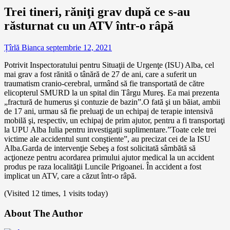
Trei tineri, răniţi grav după ce s-au
răsturnat cu un ATV într-o râpă
Țîrlă Bianca
septembrie 12, 2021
Potrivit Inspectoratului pentru Situaţii de Urgenţe (ISU) Alba, cel
mai grav a fost rănită o tânără de 27 de ani, care a suferit un
traumatism cranio-cerebral, urmând să fie transportată de către
elicopterul SMURD la un spital din Târgu Mureş. Ea mai prezenta
„fractură de humerus şi contuzie de bazin”.O fată şi un băiat, ambii
de 17 ani, urmau să fie preluaţi de un echipaj de terapie intensivă
mobilă şi, respectiv, un echipaj de prim ajutor, pentru a fi transportaţi
la UPU Alba Iulia pentru investigaţii suplimentare.”Toate cele trei
victime ale accidentul sunt conştiente”, au precizat cei de la ISU
Alba.Garda de intervenţie Sebeş a fost solicitată sâmbătă să
acţioneze pentru acordarea primului ajutor medical la un accident
produs pe raza localităţii Luncile Prigoanei. În accident a fost
implicat un ATV, care a căzut într-o râpă.
(Visited 12 times, 1 visits today)
About The Author