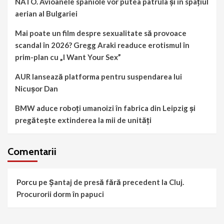
NATO. Avioanele spaniole vor putea patrula și în spațiul
aerian al Bulgariei
Mai poate un film despre sexualitate să provoace
scandal în 2026? Gregg Araki readuce erotismul în
prim-plan cu „I Want Your Sex”
AUR lansează platforma pentru suspendarea lui
Nicușor Dan
BMW aduce roboți umanoizi în fabrica din Leipzig și
pregătește extinderea la mii de unități
Comentarii
Porcu
pe
Șantaj de presă fără precedent la Cluj.
Procurorii dorm în papuci