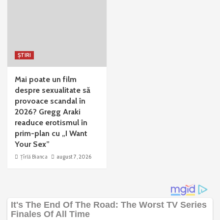
ȘTIRI
Mai poate un film
despre sexualitate să
provoace scandal în
2026? Gregg Araki
readuce erotismul în
prim-plan cu „I Want
Your Sex”
Țîrlă Bianca
august 7, 2026