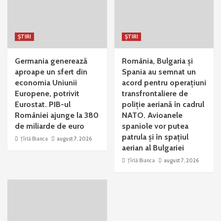
ȘTIRI
ȘTIRI
Germania generează
România, Bulgaria și
aproape un sfert din
Spania au semnat un
economia Uniunii
acord pentru operațiuni
Europene, potrivit
transfrontaliere de
Eurostat. PIB-ul
poliție aeriană în cadrul
României ajunge la 380
NATO. Avioanele
de miliarde de euro
spaniole vor putea
patrula și în spațiul
Țîrlă Bianca
august 7, 2026
aerian al Bulgariei
Țîrlă Bianca
august 7, 2026