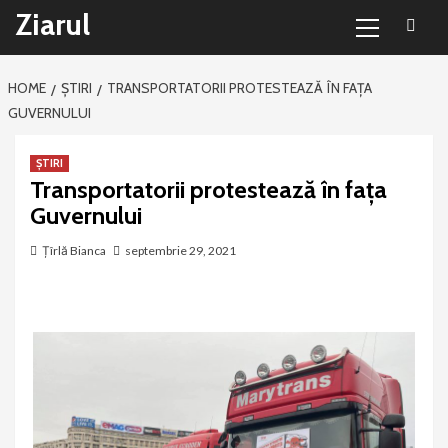
Primary
Sari
Ziarul
Menu
la
conținut
HOME
ȘTIRI
TRANSPORTATORII PROTESTEAZĂ ÎN FAȚA
GUVERNULUI
ȘTIRI
Transportatorii protestează în fața
Guvernului
Țîrlă Bianca
septembrie 29, 2021