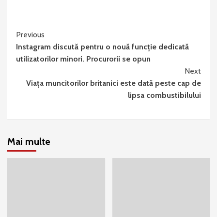
Continue
Previous
Instagram discută pentru o nouă funcție dedicată
Reading
utilizatorilor minori. Procurorii se opun
Next
Viața muncitorilor britanici este dată peste cap de
lipsa combustibilului
Mai multe