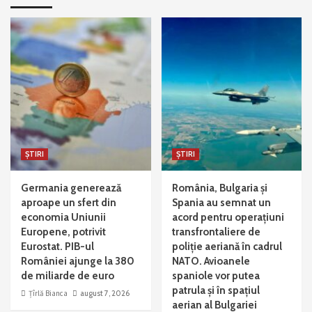
ȘTIRI
ȘTIRI
Germania generează
România, Bulgaria și
aproape un sfert din
Spania au semnat un
economia Uniunii
acord pentru operațiuni
Europene, potrivit
transfrontaliere de
Eurostat. PIB-ul
poliție aeriană în cadrul
României ajunge la 380
NATO. Avioanele
de miliarde de euro
spaniole vor putea
patrula și în spațiul
Țîrlă Bianca
august 7, 2026
aerian al Bulgariei