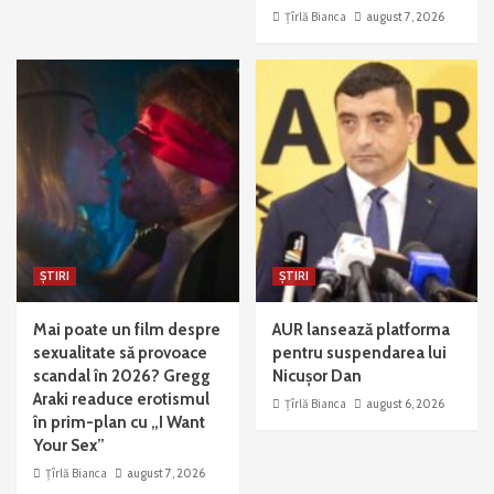
Țîrlă Bianca
august 7, 2026
ȘTIRI
ȘTIRI
Mai poate un film despre
AUR lansează platforma
sexualitate să provoace
pentru suspendarea lui
scandal în 2026? Gregg
Nicușor Dan
Araki readuce erotismul
Țîrlă Bianca
august 6, 2026
în prim-plan cu „I Want
Your Sex”
Țîrlă Bianca
august 7, 2026