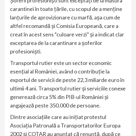
Şoferii profesionişti sunt exceptaţi de la măsura
carantinei în toate ţările, cu scopul de a menţine
lanţurile de aprovizionare cu marfă, aşa cum de
altfel recomandă şi Comisia Europeană, care a
creat în acest sens “culoare verzi” şi a indicat clar
exceptarea de la carantinare a şoferilor
profesionişti.
Transportul rutier este un sector economic
esenţial al României, având o contribuţie la
exportul de servicii de peste 22,3 miliarde euro în
ultimii 4 ani. Transportul rutier şi serviciile conexe
generează circa 5% din PIB-ul României şi
angajează peste 350.000 de persoane.
Dintre asociaţiile care au iniţiat protestul
Asociaţia Patronală a Transportatorilor Europa
2002 şi COTAR au anunţat că renunţă, după ce