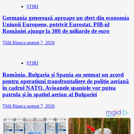
ȘTIRI
Germania generează aproape un sfert din economia
Uniunii Europene, potrivit Eurostat. PIB-ul
României ajunge la 380 de miliarde de euro
Țîrlă Bianca
august 7, 2026
ȘTIRI
România, Bulgaria și Spania au semnat un acord
pentru operațiuni transfrontaliere de poliție aeriană
în cadrul NATO. Avioanele spaniole vor putea
patrula și în spațiul aerian al Bulgariei
Țîrlă Bianca
august 7, 2026