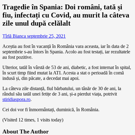
Tragedie în Spania: Doi români, tată și
fiu, infectați cu Covid, au murit la câteva
zile unul după celălalt
Țîrlă Bianca
septembrie 25, 2021
Aceștia au fost în vacanță în România vara aceasta, iar în data de 2
septembrie s-au întors în Spania. Acolo au fost testați, iar rezultatele
au fost pozitive.
Ulterior, tatăl în vârstă de 53 de ani, diabetic, a fost internat în spital,
în scurt timp fiind mutat la ATI. Acesta a stat o perioadă în comă
indusă și, din păcate, a decedat mai apoi.
La câteva zile distanță, fiul bărbatului, un tânăr de 30 de ani, la
rândul său tatăl unei fetițe de 3 ani, și-a pierdut viața, potrivit
stiridiaspora.ro
.
Cei doi vor fi înmormântați, duminică, în România.
(Visited 12 times, 1 visits today)
About The Author