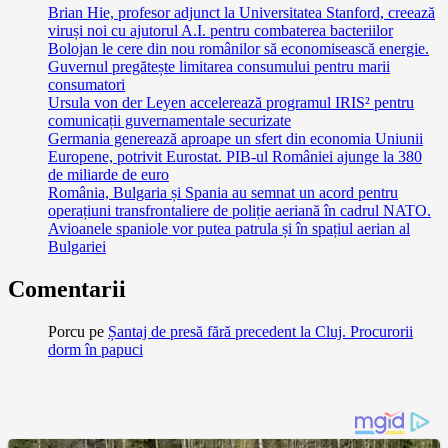
Brian Hie, profesor adjunct la Universitatea Stanford, creează
viruși noi cu ajutorul A.I. pentru combaterea bacteriilor
Bolojan le cere din nou românilor să economisească energie.
Guvernul pregătește limitarea consumului pentru marii
consumatori
Ursula von der Leyen accelerează programul IRIS² pentru
comunicații guvernamentale securizate
Germania generează aproape un sfert din economia Uniunii
Europene, potrivit Eurostat. PIB-ul României ajunge la 380
de miliarde de euro
România, Bulgaria și Spania au semnat un acord pentru
operațiuni transfrontaliere de poliție aeriană în cadrul NATO.
Avioanele spaniole vor putea patrula și în spațiul aerian al
Bulgariei
Comentarii
Porcu
pe
Șantaj de presă fără precedent la Cluj. Procurorii
dorm în papuci