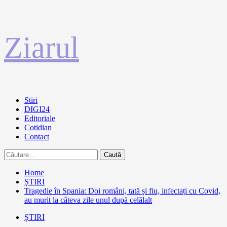
Sari
Ziarul
la
conținut
Primary
Stiri
Menu
DIGI24
Editoriale
Cotidian
Contact
Caută
după:
Home
ȘTIRI
Tragedie în Spania: Doi români, tată și fiu, infectați cu Covid,
au murit la câteva zile unul după celălalt
ȘTIRI