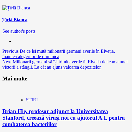
Țîrlă Bianca
See author's posts
Continue
Previous
De ce își mută milionarii germani averile în Elveția,
înaintea alegerilor de duminică
Reading
Next
Milionarii germani să își trimit averile în Elveția de teama unei
victorii a stângii. La cât au ajuns valoarea depozitelor
Mai multe
ȘTIRI
Brian Hie, profesor adjunct la Universitatea
Stanford, creează viruși noi cu ajutorul A.I. pentru
combaterea bacteriilor