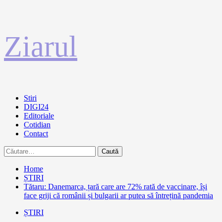
Sari
Ziarul
la
conținut
Primary
Stiri
Menu
DIGI24
Editoriale
Cotidian
Contact
Caută
după:
Home
ȘTIRI
Tătaru: Danemarca, țară care are 72% rată de vaccinare, își
face griji că românii și bulgarii ar putea să întrețină pandemia
ȘTIRI