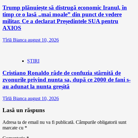
Trump plănuiește să distrugă economic Iranul, în
timp ce o lasă „mai moale” din punct de vedere
militar. Ce a declarat Președintele SUA pentru
AXIOS
Țîrlă Bianca
august 10, 2026
ȘTIRI
Cristiano Ronaldo râde de confuzia stârnită de
zvonurile privind nunta sa, după ce 2000 de fani s-
au adunat la nunta greșită
Țîrlă Bianca
august 10, 2026
Lasă un răspuns
Adresa ta de email nu va fi publicată.
Câmpurile obligatorii sunt
marcate cu
*