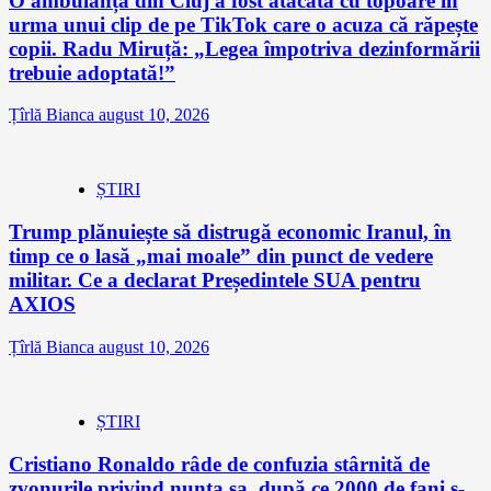
O ambulanță din Cluj a fost atacată cu topoare în
urma unui clip de pe TikTok care o acuza că răpește
copii. Radu Miruță: „Legea împotriva dezinformării
trebuie adoptată!”
Țîrlă Bianca
august 10, 2026
ȘTIRI
Trump plănuiește să distrugă economic Iranul, în
timp ce o lasă „mai moale” din punct de vedere
militar. Ce a declarat Președintele SUA pentru
AXIOS
Țîrlă Bianca
august 10, 2026
ȘTIRI
Cristiano Ronaldo râde de confuzia stârnită de
zvonurile privind nunta sa, după ce 2000 de fani s-