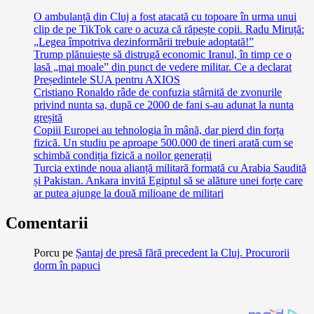
O ambulanță din Cluj a fost atacată cu topoare în urma unui
clip de pe TikTok care o acuza că răpește copii. Radu Miruță:
„Legea împotriva dezinformării trebuie adoptată!”
Trump plănuiește să distrugă economic Iranul, în timp ce o
lasă „mai moale” din punct de vedere militar. Ce a declarat
Președintele SUA pentru AXIOS
Cristiano Ronaldo râde de confuzia stârnită de zvonurile
privind nunta sa, după ce 2000 de fani s-au adunat la nunta
greșită
Copiii Europei au tehnologia în mână, dar pierd din forța
fizică. Un studiu pe aproape 500.000 de tineri arată cum se
schimbă condiția fizică a noilor generații
Turcia extinde noua alianță militară formată cu Arabia Saudită
și Pakistan. Ankara invită Egiptul să se alăture unei forțe care
ar putea ajunge la două milioane de militari
Comentarii
Porcu
pe
Șantaj de presă fără precedent la Cluj. Procurorii
dorm în papuci