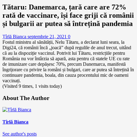
Tătaru: Danemarca, țară care are 72%
rată de vaccinare, își face griji că românii
și bulgarii ar putea să întrețină pandemia
Țîrlă Bianca
septembrie 21, 2021
0
Fostul ministru al sănătății, Nelu Tătaru, a declarat luni seara, la
Digi24, că românii încă „joacă” după regulile de anul trecut, uitând
că au la dispoziție vaccinul. Potrivit lui Tătaru, restricțiile pentru
România nu vor întârzia să apară, asta pentru că statele UE cu rate
de imunizare care depășesc 70%, precum Danemarca, manifestă
îngrijorare cu privire la români și bulgari, care ar putea să întrețină în
continuare pandemia, boala, din cauza procentului mic de oameni
vaccinați.
(Visited 9 times, 1 visits today)
About The Author
Țîrlă Bianca
See author's posts