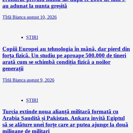
au adunat la nunta greșită
Țîrlă Bianca
august 10, 2026
ȘTIRI
Copiii Europei au tehnologia în mână, dar pierd din
forța fizică. Un studiu pe aproape 500.000 de tineri
arată cum se schimbă condiția fizică a noilor
generații
Țîrlă Bianca
august 9, 2026
ȘTIRI
Turcia extinde noua alianță militară formată cu
Arabia Saudită și Pakistan. Ankara invită Egiptul
să se alăture unei forțe care ar putea ajunge la două
milioane de militari