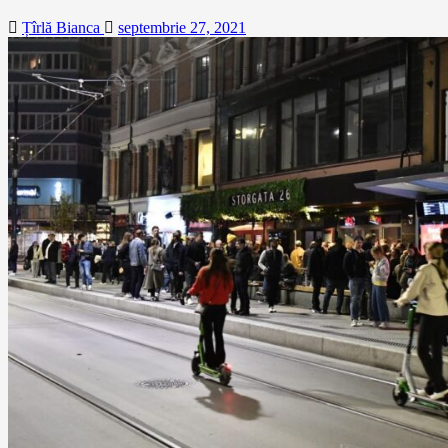
Țîrlă Bianca
septembrie 27, 2021