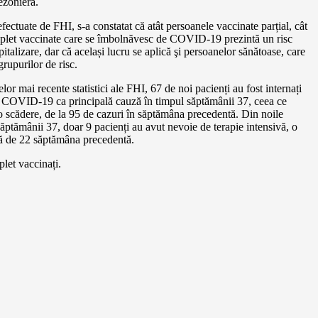
ezonieră.
 efectuate de FHI, s-a constatat că atât persoanele vaccinate parțial, cât
mplet vaccinate care se îmbolnăvesc de COVID-19 prezintă un risc
pitalizare, dar că același lucru se aplică şi persoanelor sănătoase, care
grupurilor de risc.
or mai recente statistici ale FHI, 67 de noi pacienți au fost internați
cu COVID-19 ca principală cauză în timpul săptămânii 37, ceea ce
o scădere, de la 95 de cazuri în săptămâna precedentă. Din noile
săptămânii 37, doar 9 pacienți au avut nevoie de terapie intensivă, o
ţă de 22 săptămâna precedentă.
let vaccinați.