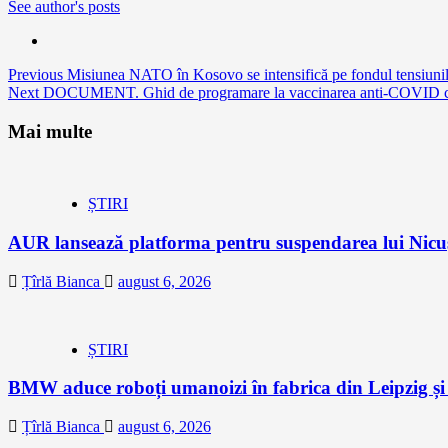
See author's posts
Continue
Previous
Misiunea NATO în Kosovo se intensifică pe fondul tensiunil
Next
DOCUMENT. Ghid de programare la vaccinarea anti-COVID cu a
Reading
Mai multe
ȘTIRI
AUR lansează platforma pentru suspendarea lui Nic
Țîrlă Bianca
august 6, 2026
ȘTIRI
BMW aduce roboți umanoizi în fabrica din Leipzig și p
Țîrlă Bianca
august 6, 2026