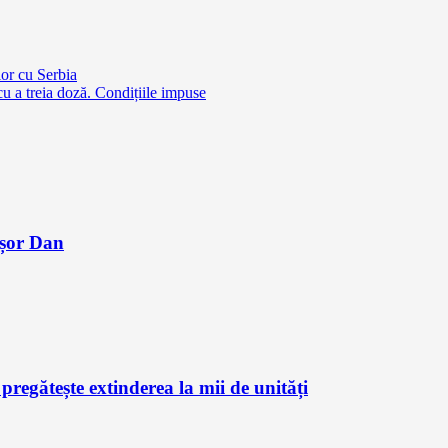
or cu Serbia
 treia doză. Condițiile impuse
ușor Dan
regătește extinderea la mii de unități