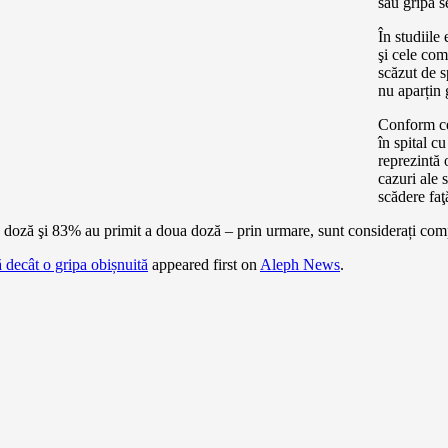
sau gripa s
În studiile
şi cele co
scăzut de s
nu aparțin 
Conform cel
în spital 
reprezintă 
cazuri ale 
scădere fa
a doză şi 83% au primit a doua doză – prin urmare, sunt considerați comp
decât o gripa obișnuită
appeared first on
Aleph News
.