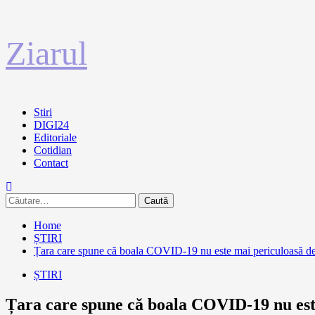
Sari
Ziarul
la
conținut
Primary
Stiri
Menu
DIGI24
Editoriale
Cotidian
Contact
Caută
după:
Home
ȘTIRI
Țara care spune că boala COVID-19 nu este mai periculoasă dec
ȘTIRI
Țara care spune că boala COVID-19 nu este