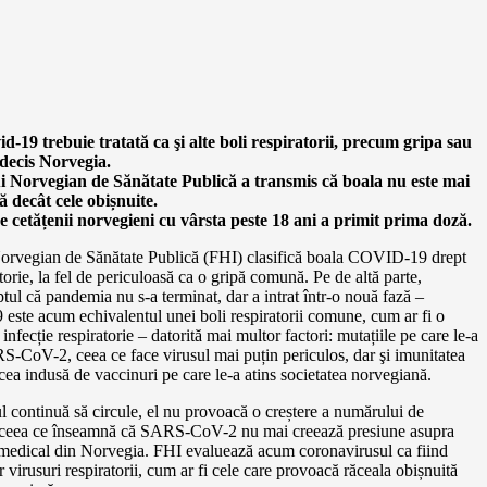
d-19 trebuie tratată ca şi alte boli respiratorii, precum gripa sau
 decis Norvegia.
ui Norvegian de Sănătate Publică a transmis că boala nu este mai
ă decât cele obișnuite.
 cetățenii norvegieni cu vârsta peste 18 ani a primit prima doză.
 Norvegian de Sănătate Publică (FHI) clasifică boala COVID-19 drept
torie, la fel de periculoasă ca o gripă comună. Pe de altă parte,
aptul că pandemia nu s-a terminat, dar a intrat într-o nouă fază –
ste acum echivalentul unei boli respiratorii comune, cum ar fi o
 infecție respiratorie – datorită mai multor factori: mutațiile pe care le-a
S-CoV-2, ceea ce face virusul mai puțin periculos, dar şi imunitatea
 cea indusă de vaccinuri pe care le-a atins societatea norvegiană.
l continuă să circule, el nu provoacă o creștere a numărului de
i, ceea ce înseamnă că SARS-CoV-2 nu mai creează presiune asupra
 medical din Norvegia. FHI evaluează acum coronavirusul ca fiind
or virusuri respiratorii, cum ar fi cele care provoacă răceala obișnuită