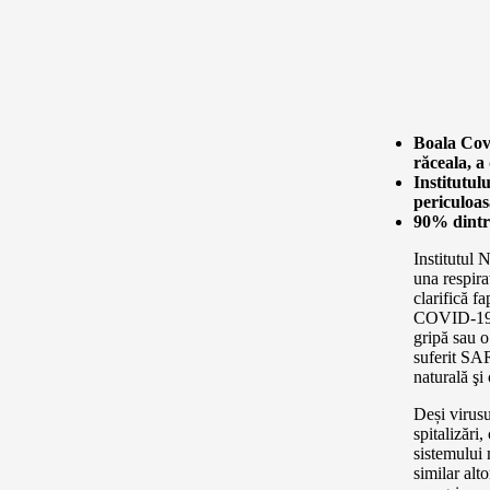
Boala Covi
răceala, a
Institutul
periculoas
90% dintre
Institutul
una respira
clarifică f
COVID-19 e
gripă sau o
suferit SAR
naturală şi
Deși virusu
spitalizăr
sistemului
similar alt