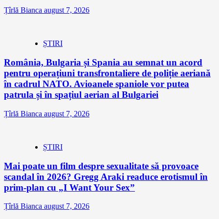
Țîrlă Bianca
august 7, 2026
ȘTIRI
România, Bulgaria și Spania au semnat un acord
pentru operațiuni transfrontaliere de poliție aeriană
în cadrul NATO. Avioanele spaniole vor putea
patrula și în spațiul aerian al Bulgariei
Țîrlă Bianca
august 7, 2026
ȘTIRI
Mai poate un film despre sexualitate să provoace
scandal în 2026? Gregg Araki readuce erotismul în
prim-plan cu „I Want Your Sex”
Țîrlă Bianca
august 7, 2026