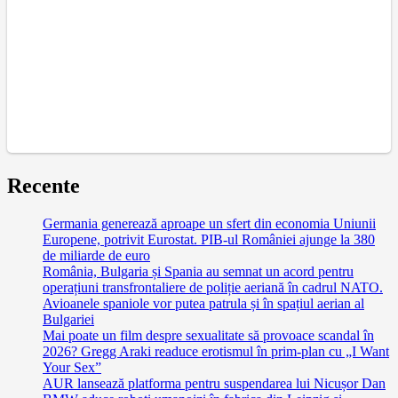
Recente
Germania generează aproape un sfert din economia Uniunii
Europene, potrivit Eurostat. PIB-ul României ajunge la 380
de miliarde de euro
România, Bulgaria și Spania au semnat un acord pentru
operațiuni transfrontaliere de poliție aeriană în cadrul NATO.
Avioanele spaniole vor putea patrula și în spațiul aerian al
Bulgariei
Mai poate un film despre sexualitate să provoace scandal în
2026? Gregg Araki readuce erotismul în prim-plan cu „I Want
Your Sex”
AUR lansează platforma pentru suspendarea lui Nicușor Dan