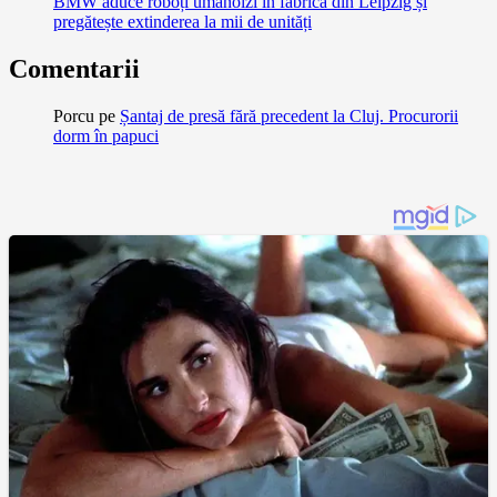
BMW aduce roboți umanoizi în fabrica din Leipzig și
pregătește extinderea la mii de unități
Comentarii
Porcu
pe
Șantaj de presă fără precedent la Cluj. Procurorii
dorm în papuci