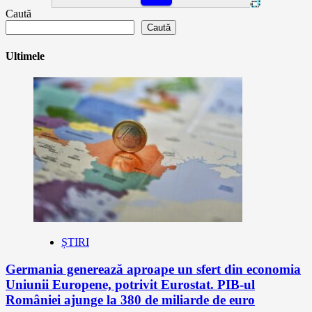
Caută
Caută
Ultimele
ȘTIRI
Germania generează aproape un sfert din economia
Uniunii Europene, potrivit Eurostat. PIB-ul
României ajunge la 380 de miliarde de euro