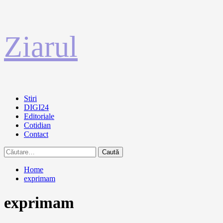
Sari
Ziarul
la
conținut
Primary
Stiri
Menu
DIGI24
Editoriale
Cotidian
Contact
Caută
după:
Home
exprimam
exprimam