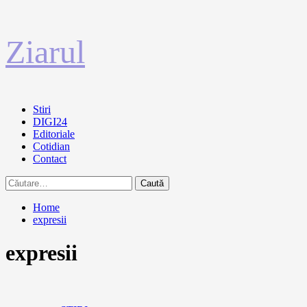
Sari
Ziarul
la
conținut
Primary
Stiri
Menu
DIGI24
Editoriale
Cotidian
Contact
Caută
după:
Home
expresii
expresii