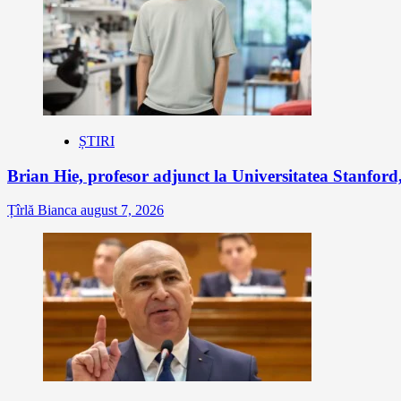
ȘTIRI
Brian Hie, profesor adjunct la Universitatea Stanford,
Țîrlă Bianca
august 7, 2026