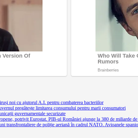
ruși noi cu ajutorul A.I. pentru combaterea bacteriilor
uvernul pregătește limitarea consumului pentru marii consumatori
nicații guvernamentale securizate
pene, potrivit Eurostat. PIB-ul României ajunge la 380 de miliarde de
 transfrontaliere de poliție aeriană în cadrul NATO. Avioanele spaniole 