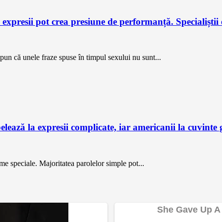
 expresii pot crea presiune de performanță. Specialiștii ex
pun că unele fraze spuse în timpul sexului nu sunt...
lează la expresii complicate, iar americanii la cuvinte
e speciale. Majoritatea parolelor simple pot...