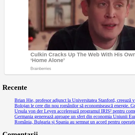
Recente
Brian Hie, profesor adjunct la Universitatea Stanford, creează vi
Bolojan le cere din nou românilor să economisească energie. G
Ursula von der Leyen accelerează programul IRIS² pentru comu
Germania generează aproape un sfert din economia Uniunii Euro
România, Bulgaria și Spania au semnat un acord pentru operațiuni
Comentarii