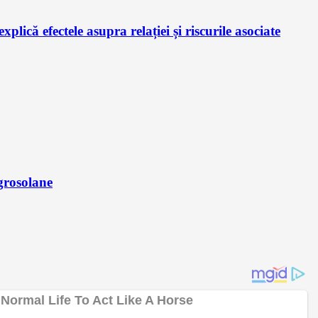
plică efectele asupra relației și riscurile asociate
 grosolane