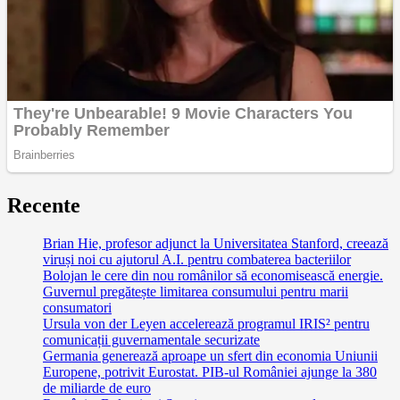
Recente
Brian Hie, profesor adjunct la Universitatea Stanford, creează
viruși noi cu ajutorul A.I. pentru combaterea bacteriilor
Bolojan le cere din nou românilor să economisească energie.
Guvernul pregătește limitarea consumului pentru marii
consumatori
Ursula von der Leyen accelerează programul IRIS² pentru
comunicații guvernamentale securizate
Germania generează aproape un sfert din economia Uniunii
Europene, potrivit Eurostat. PIB-ul României ajunge la 380
de miliarde de euro