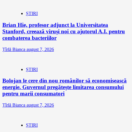
ȘTIRI
Brian Hie, profesor adjunct la Universitatea
Stanford, creează viruși noi cu ajutorul A.I. pentru
combaterea bacteriilor
Țîrlă Bianca
august 7, 2026
ȘTIRI
Bolojan le cere din nou românilor să economisească
energie. Guvernul pregătește limitarea consumului
pentru marii consumatori
Țîrlă Bianca
august 7, 2026
ȘTIRI