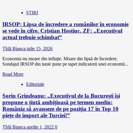
ȘTIRI
IRSOP: Lipsa de încredere a românilor în economie
se vede în cifre. Cristian Hostiuc, ZF: „Executivul
actual trebuie schimbat”
Țîrlă Bianca
iulie 15, 2026
Economia nu moare din inflație. Moare din lipsă de încredere.
Sondajul IRSOP din iunie pune pe tapet indicatorii unei economii...
Read More
Editoriale
Sorin Grindeanu: „Executivul de la București își
propune o țintă ambițioasă pe termen mediu:
România să avanseze de pe poziția 17 în Top 10
piețe de import ale Turciei!”
Țîrlă Bianca
aprilie 1, 2022
0