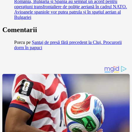
România, Bulgaria și Spania au semnat un acord pentru
operațiuni transfrontaliere de poliție aeriană în cadrul NATO.
Avioanele spaniole vor putea patrula și în spațiul aerian al
Bulgariei
Comentarii
Porcu
pe
Șantaj de presă fără precedent la Cluj. Procurorii
dorm în papuci