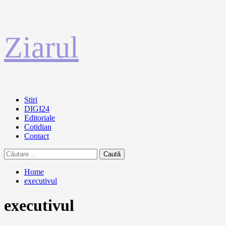
Sari
Ziarul
la
conținut
Primary
Stiri
Menu
DIGI24
Editoriale
Cotidian
Contact
Caută
după:
Home
executivul
executivul