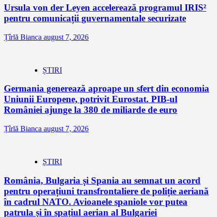
Ursula von der Leyen accelerează programul IRIS²
pentru comunicații guvernamentale securizate
Țîrlă Bianca
august 7, 2026
ȘTIRI
Germania generează aproape un sfert din economia
Uniunii Europene, potrivit Eurostat. PIB-ul
României ajunge la 380 de miliarde de euro
Țîrlă Bianca
august 7, 2026
ȘTIRI
România, Bulgaria și Spania au semnat un acord
pentru operațiuni transfrontaliere de poliție aeriană
în cadrul NATO. Avioanele spaniole vor putea
patrula și în spațiul aerian al Bulgariei