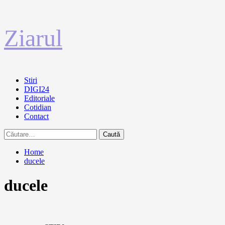
Sari
Ziarul
la
conținut
Primary
Stiri
Menu
DIGI24
Editoriale
Cotidian
Contact
Caută
după:
Home
ducele
ducele