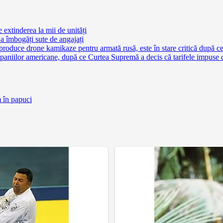
extinderea la mii de unități
a îmbogăți sute de angajați
 produce drone kamikaze pentru armată rusă, este în stare critică după c
aniilor americane, după ce Curtea Supremă a decis că tarifele impuse 
m în papuci