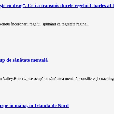
e cu drag”. Ce i-a transmis ducele regelui Charles al I
ndul încoronării regelui, spunând că regretata regină...
-up de sănătate mentală
n Valley.BetterUp se ocupă cu sănătatea mentală, consiliere și coaching.Î
șarpe în mână, în Irlanda de Nord