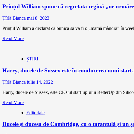
Prințul William spune că regretata regină „ne urmăreșt
Țîrlă Bianca
mai 8, 2023
Prințul William a declarat că bunica sa va fi o „mamă mândră” în weeke
Read More
ȘTIRI
Harry, ducele de Sussex este în conducerea unui start
Țîrlă Bianca
iulie 14, 2022
Harry, ducele de Sussex, este CIO-ul start-up-ului BetterUp din Silico
Read More
Editoriale
Ducele și ducesa de Cambridge, cu o tarantulă și un 