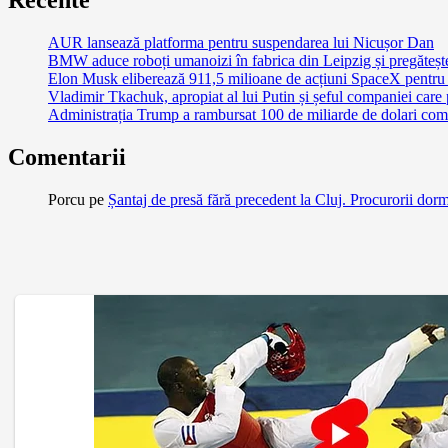
AUR lansează platforma pentru suspendarea lui Nicușor Dan
BMW aduce roboți umanoizi în fabrica din Leipzig și pregătește 
Elon Musk eliberează 911,5 milioane de acțiuni SpaceX pentru 
Vladimir Tkachuk, apropiat al lui Putin și șeful companiei care
Administrația Trump a rambursat 100 de miliarde de dolari comp
Comentarii
Porcu
pe
Șantaj de presă fără precedent la Cluj. Procurorii dor