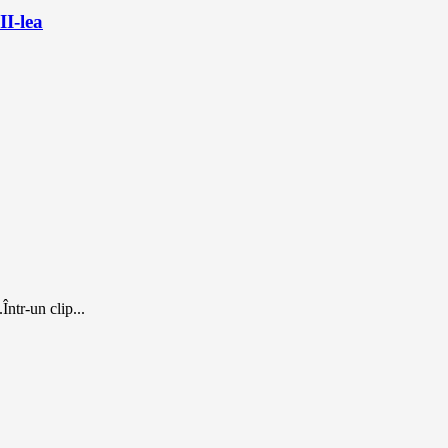
II-lea
ntr-un clip...