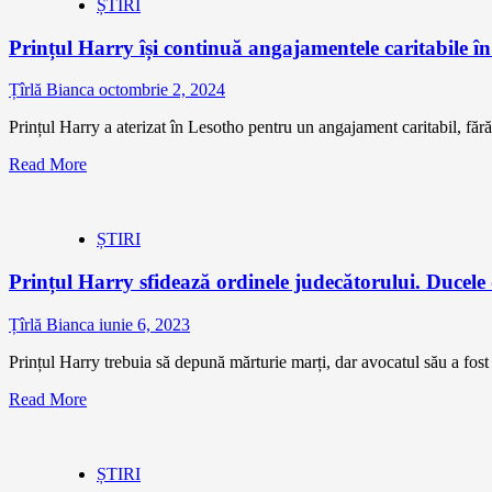
ȘTIRI
Prințul Harry își continuă angajamentele caritabile în
Țîrlă Bianca
octombrie 2, 2024
Prințul Harry a aterizat în Lesotho pentru un angajament caritabil, f
Read More
ȘTIRI
Prințul Harry sfidează ordinele judecătorului. Ducele
Țîrlă Bianca
iunie 6, 2023
Prințul Harry trebuia să depună mărturie marți, dar avocatul său a fost
Read More
ȘTIRI