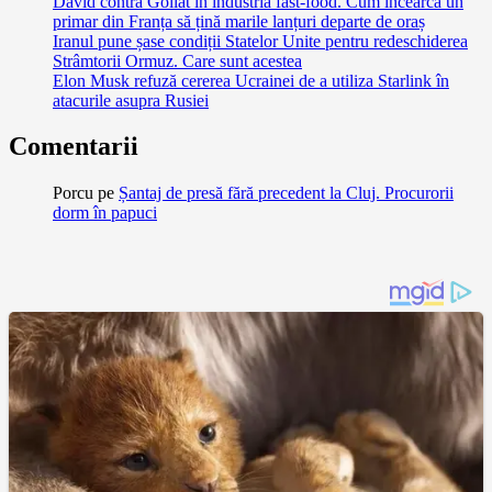
David contra Goliat în industria fast-food. Cum încearcă un
primar din Franța să țină marile lanțuri departe de oraș
Iranul pune șase condiții Statelor Unite pentru redeschiderea
Strâmtorii Ormuz. Care sunt acestea
Elon Musk refuză cererea Ucrainei de a utiliza Starlink în
atacurile asupra Rusiei
Comentarii
Porcu
pe
Șantaj de presă fără precedent la Cluj. Procurorii
dorm în papuci