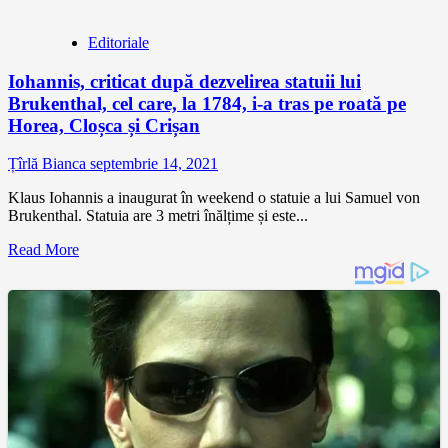
Editoriale
Iohannis, criticat după dezvelirea statuii lui
Brukenthal, cel care, la 1784, i-a tras pe roată pe
Horea, Cloșca și Crișan
Țîrlă Bianca
septembrie 14, 2021
Klaus Iohannis a inaugurat în weekend o statuie a lui Samuel von
Brukenthal. Statuia are 3 metri înălțime și este...
Read More