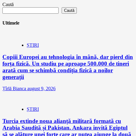
Caută
Caută
Ultimele
ȘTIRI
Copiii Europei au tehnologia în mână, dar pierd din
forța fizică. Un studiu pe aproape 500.000 de tineri
arată cum se schimbă condiția fizică a noilor
generații
Țîrlă Bianca
august 9, 2026
ȘTIRI
Turcia extinde noua alianță militară formată cu
Arabia Saudită și Pakistan. Ankara invită Egiptul
să se alăture unei forțe care ar putea ajunge la două