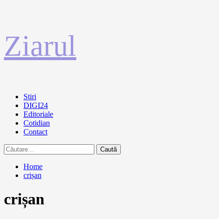
Sari
Ziarul
la
conținut
Primary
Stiri
Menu
DIGI24
Editoriale
Cotidian
Contact
Caută
după:
Home
crișan
crișan