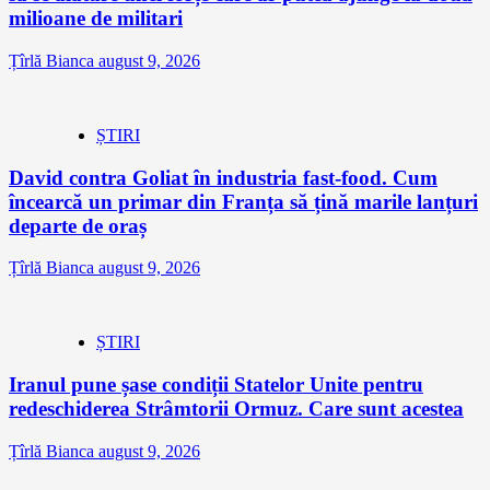
milioane de militari
Țîrlă Bianca
august 9, 2026
ȘTIRI
David contra Goliat în industria fast-food. Cum
încearcă un primar din Franța să țină marile lanțuri
departe de oraș
Țîrlă Bianca
august 9, 2026
ȘTIRI
Iranul pune șase condiții Statelor Unite pentru
redeschiderea Strâmtorii Ormuz. Care sunt acestea
Țîrlă Bianca
august 9, 2026