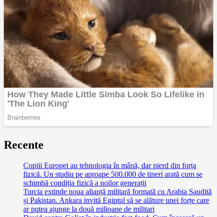
Recente
Copiii Europei au tehnologia în mână, dar pierd din forța
fizică. Un studiu pe aproape 500.000 de tineri arată cum se
schimbă condiția fizică a noilor generații
Turcia extinde noua alianță militară formată cu Arabia Saudită
și Pakistan. Ankara invită Egiptul să se alăture unei forțe care
ar putea ajunge la două milioane de militari