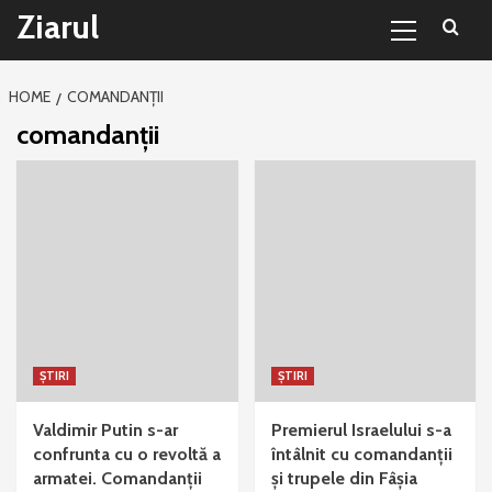
Primary
Sari
Ziarul
Menu
la
conținut
HOME
COMANDANŢII
comandanţii
ȘTIRI
ȘTIRI
Valdimir Putin s-ar
Premierul Israelului s-a
confrunta cu o revoltă a
întâlnit cu comandanții
armatei. Comandanții
și trupele din Fâșia