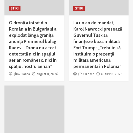
ȘTIRI
ȘTIRI
O dronă a intrat din
La un an de mandat,
România în Bulgaria și a
Karol Nawrocki presează
explodat lângă graniță,
Guvernul Tusk să
anunță Premierul bulagr
finanțeze baza militară
Radev: „Drona nu a fost
Fort Trump: „Trebuie să
detectată nici în spațiul
instituim o prezență
aerian românesc, nici în
militară americană
spațiul nostru aerian”
permanentă în Polonia”
Țîrlă Bianca
august 8, 2026
Țîrlă Bianca
august 8, 2026