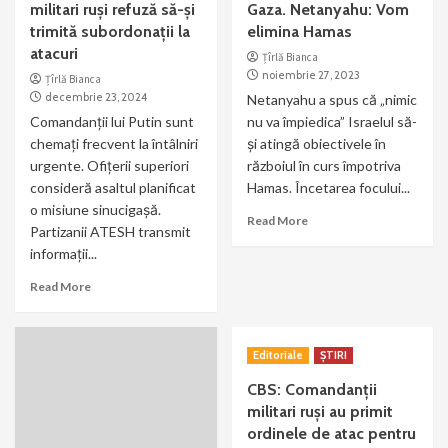
militari ruși refuză să-și
Gaza. Netanyahu: Vom
trimită subordonații la
elimina Hamas
atacuri
Țîrlă Bianca
noiembrie 27, 2023
Țîrlă Bianca
decembrie 23, 2024
Netanyahu a spus că „nimic
Comandanții lui Putin sunt
nu va împiedica” Israelul să-
chemați frecvent la întâlniri
și atingă obiectivele în
urgente. Ofițerii superiori
războiul în curs împotriva
consideră asaltul planificat
Hamas. Încetarea focului...
o misiune sinucigașă.
Read More
Partizanii ATESH transmit
informații...
Read More
Editoriale
ȘTIRI
CBS: Comandanţii
militari ruşi au primit
ordinele de atac pentru