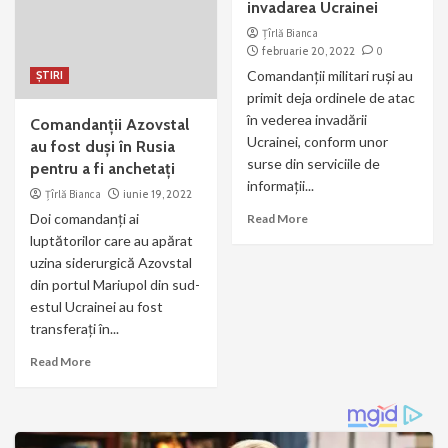
invadarea Ucrainei
Țîrlă Bianca
februarie 20, 2022
0
Comandanţii militari ruşi au
ȘTIRI
primit deja ordinele de atac
în vederea invadării
Comandanţii Azovstal
Ucrainei, conform unor
au fost duşi în Rusia
surse din serviciile de
pentru a fi anchetaţi
informaţii...
Țîrlă Bianca
iunie 19, 2022
Doi comandanţi ai
Read More
luptătorilor care au apărat
uzina siderurgică Azovstal
din portul Mariupol din sud-
estul Ucrainei au fost
transferaţi în...
Read More