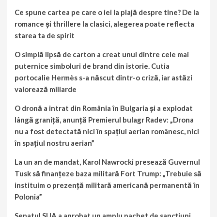
Ce spune cartea pe care o iei la plajă despre tine? De la
romance și thrillere la clasici, alegerea poate reflecta
starea ta de spirit
O simplă lipsă de carton a creat unul dintre cele mai
puternice simboluri de brand din istorie. Cutia
portocalie Hermès s-a născut dintr-o criză, iar astăzi
valorează miliarde
O dronă a intrat din România în Bulgaria și a explodat
lângă graniță, anunță Premierul bulagr Radev: „Drona
nu a fost detectată nici în spațiul aerian românesc, nici
în spațiul nostru aerian”
La un an de mandat, Karol Nawrocki presează Guvernul
Tusk să finanțeze baza militară Fort Trump: „Trebuie să
instituim o prezență militară americană permanentă în
Polonia”
Senatul SUA a aprobat un amplu pachet de sancțiuni