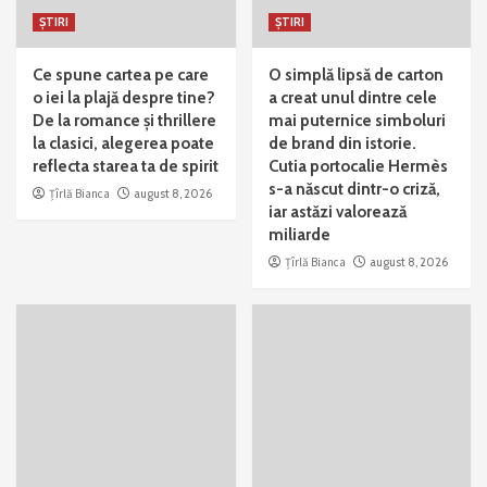
ȘTIRI
ȘTIRI
Ce spune cartea pe care
O simplă lipsă de carton
o iei la plajă despre tine?
a creat unul dintre cele
De la romance și thrillere
mai puternice simboluri
la clasici, alegerea poate
de brand din istorie.
reflecta starea ta de spirit
Cutia portocalie Hermès
s-a născut dintr-o criză,
Țîrlă Bianca
august 8, 2026
iar astăzi valorează
miliarde
Țîrlă Bianca
august 8, 2026