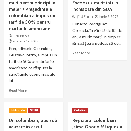
muri pentru principiile
Escobar a murit într-o
mele” / Președintele
închisoare din SUA
columbian a impus un
Țîrlă Bianca
iunie 2, 2022
tarif de 50% pentru
Gilberto Rodriguez
mărfurile americane
Orejuela, în vârstă de 83 de
Țîrlă Bianca
ani, a murit marți, în timp ce
ianuarie 27, 2025
își ispășea o pedeapsă de...
Președintele Columbiei,
Read More
Gustavo Petro, a impus un
tarif de 50% pe mărfurile
americane ca răspuns la
sancțiunile economice ale
lui...
Read More
Editoriale
ȘTIRI
Cotidian
Un columbian, pus sub
Regizorul columbian
acuzare în cazul
Jaime Osorio Márquez a