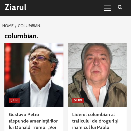
Primary
Sari
Ziarul
Menu
la
conținut
HOME
COLUMBIAN.
columbian.
ȘTIRI
ȘTIRI
Gustavo Petro
Liderul columbian al
răspunde amenințărilor
traficului de droguri și
lui Donald Trump: „Voi
inamicul lui Pablo