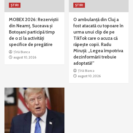
ȘTIRI
ȘTIRI
MOBEX 2026: Rezerviștii
O ambulanță din Cluj a
din Neamț, Suceava și
fost atacată cu topoare în
Botoșani participă timp
urma unui clip de pe
de o zi la activități
TikTok care o acuza că
specifice de pregătire
răpește copii. Radu
Miruță: „Legea împotriva
Țîrlă Bianca
dezinformării trebuie
august 10, 2026
adoptată!”
Țîrlă Bianca
august 10, 2026