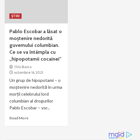
ȘTIRI
Pablo Escobar a lăsat o
moștenire nedorită
guvernului columbian.
Ce se va întâmpla cu
„hipopotamii cocainei”
Țîrlă Bianca
octombrie 16, 2021
Un grup de hipopotami – o
moştenire nedorită în urma
morţii celebrului lord
columbian al drogurilor
Pablo Escobar – vor...
Read More