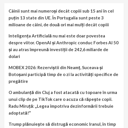
Câinii sunt mai numeroși decât copiii sub 15 ani în cel
puțin 13 state din UE. În Portugalia sunt peste 3
milioane de câini, de două ori mai mulți decât copiii
Inteligența Artificială nu mai este doar povestea
despre viitor. OpenAI și Anthropic conduc Forbes AI 50
și au atras împreună investiții de 242,6 miliarde de
dolari
MOBEX 2026: Rezerviștii din Neamț, Suceava și
Botoșani participă timp de o zi la activități specifice de
pregătire
O ambulanță din Cluj a fost atacată cu topoare în urma
unui clip de pe TikTok care o acuza că răpește copii.
Radu Miruță: „Legea împotriva dezinformării trebuie
adoptată!”
Trump plănuiește să distrugă economic Iranul, în timp