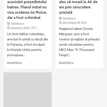
asasinării preşedintelui
ales să moară la 46 de
haitian. Planul inițial nu
ani prin sinucidere
viza uciderea lui Moise,
asistată
dar a fost schimbat
Țîrlă Bianca
decembrie 28, 2021
Țîrlă Bianca
ianuarie 5, 2022
0
Regizorul Jaime Osorio
Un fost militar columbian,
Márquez, care a fost
arestat în urmă cu două zile
creator şi regizor al primului
în Panama, a fost inculpat
serial columbian pentru
în Statele Unite pentru
HBO Max, "A Thousand
presupusa...
Fangs"...
Read More
Read More