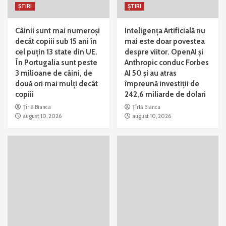
ȘTIRI
ȘTIRI
Câinii sunt mai numeroși
Inteligența Artificială nu
decât copiii sub 15 ani în
mai este doar povestea
cel puțin 13 state din UE.
despre viitor. OpenAI și
În Portugalia sunt peste
Anthropic conduc Forbes
3 milioane de câini, de
AI 50 și au atras
două ori mai mulți decât
împreună investiții de
copiii
242,6 miliarde de dolari
Țîrlă Bianca
Țîrlă Bianca
august 10, 2026
august 10, 2026