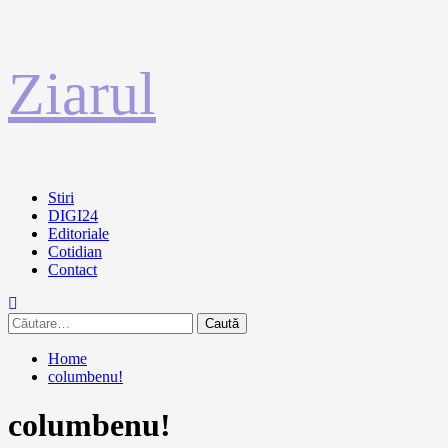
Sari
Ziarul
la
conținut
Primary
Stiri
Menu
DIGI24
Editoriale
Cotidian
Contact
Caută
după:
Home
columbenu!
columbenu!