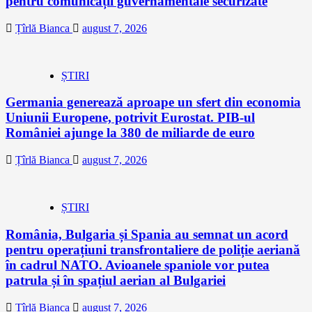
pentru comunicații guvernamentale securizate
Țîrlă Bianca
august 7, 2026
ȘTIRI
Germania generează aproape un sfert din economia
Uniunii Europene, potrivit Eurostat. PIB-ul
României ajunge la 380 de miliarde de euro
Țîrlă Bianca
august 7, 2026
ȘTIRI
România, Bulgaria și Spania au semnat un acord
pentru operațiuni transfrontaliere de poliție aeriană
în cadrul NATO. Avioanele spaniole vor putea
patrula și în spațiul aerian al Bulgariei
Țîrlă Bianca
august 7, 2026