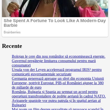
Recente
Bolojan le cere din nou românilor să economisească energie.
Guvernul pregătește limitarea consumului pentru marii
consumatori
Ursula von der Leyen accelerează programul IRIS² pentru
comunicații guvernamentale securizate
Germania generează aproape un sfert din economia Uniunii
Europene, potrivit Eurostat. PIB-ul României ajunge la 380
de miliarde de euro
România, Bulgaria și Spania au semnat un acord pentru
operațiuni transfrontaliere de poliție aeriană în cadrul NATO.
Avioanele spaniole vor putea patrula și în spațiul aerian al
Bulgariei
Mai poate un film despre sexualitate să provoace scandal în