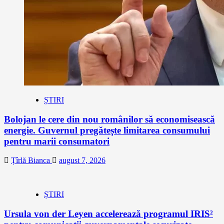
ȘTIRI
Bolojan le cere din nou românilor să economisească
energie. Guvernul pregătește limitarea consumului
pentru marii consumatori
Țîrlă Bianca
august 7, 2026
ȘTIRI
Ursula von der Leyen accelerează programul IRIS²