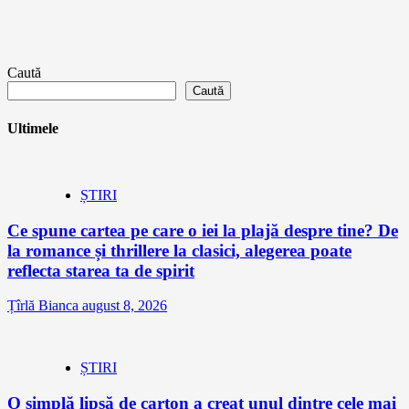
Caută
Caută
Ultimele
ȘTIRI
Ce spune cartea pe care o iei la plajă despre tine? De
la romance și thrillere la clasici, alegerea poate
reflecta starea ta de spirit
Țîrlă Bianca
august 8, 2026
ȘTIRI
O simplă lipsă de carton a creat unul dintre cele mai