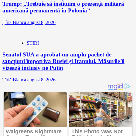
Trump: „Trebuie să instituim o prezență militară
americană permanentă în Polonia”
Țîrlă Bianca
august 8, 2026
ȘTIRI
Senatul SUA a aprobat un amplu pachet de
sancțiuni împotriva Rusiei și Iranului. Măsurile îl
vizează inclusiv pe Putin
Țîrlă Bianca
august 8, 2026