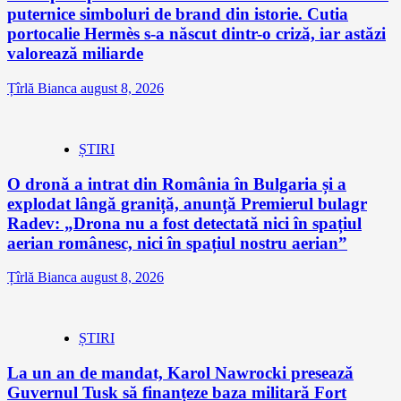
puternice simboluri de brand din istorie. Cutia
portocalie Hermès s-a născut dintr-o criză, iar astăzi
valorează miliarde
Țîrlă Bianca
august 8, 2026
ȘTIRI
O dronă a intrat din România în Bulgaria și a
explodat lângă graniță, anunță Premierul bulagr
Radev: „Drona nu a fost detectată nici în spațiul
aerian românesc, nici în spațiul nostru aerian”
Țîrlă Bianca
august 8, 2026
ȘTIRI
La un an de mandat, Karol Nawrocki presează
Guvernul Tusk să finanțeze baza militară Fort