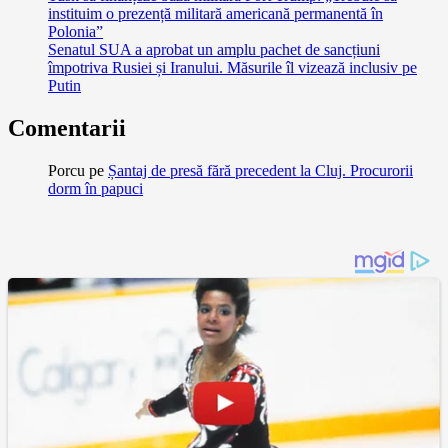
instituim o prezență militară americană permanentă în
Polonia”
Senatul SUA a aprobat un amplu pachet de sancțiuni
împotriva Rusiei și Iranului. Măsurile îl vizează inclusiv pe
Putin
Comentarii
Porcu
pe
Șantaj de presă fără precedent la Cluj. Procurorii
dorm în papuci