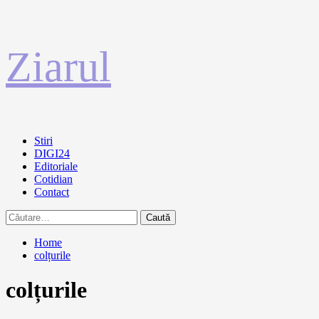
Sari
Ziarul
la
conținut
Primary
Stiri
Menu
DIGI24
Editoriale
Cotidian
Contact
Caută
după:
Home
colțurile
colțurile