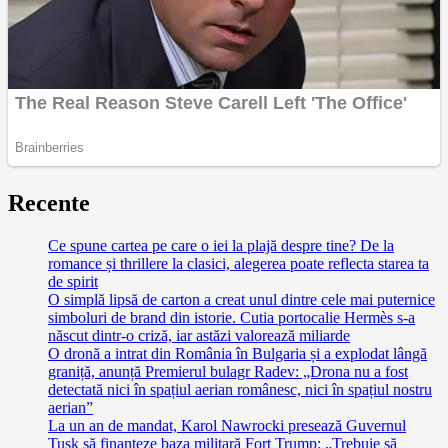
Recente
Ce spune cartea pe care o iei la plajă despre tine? De la
romance și thrillere la clasici, alegerea poate reflecta starea ta
de spirit
O simplă lipsă de carton a creat unul dintre cele mai puternice
simboluri de brand din istorie. Cutia portocalie Hermès s-a
născut dintr-o criză, iar astăzi valorează miliarde
O dronă a intrat din România în Bulgaria și a explodat lângă
graniță, anunță Premierul bulagr Radev: „Drona nu a fost
detectată nici în spațiul aerian românesc, nici în spațiul nostru
aerian”
La un an de mandat, Karol Nawrocki presează Guvernul
Tusk să finanțeze baza militară Fort Trump: „Trebuie să