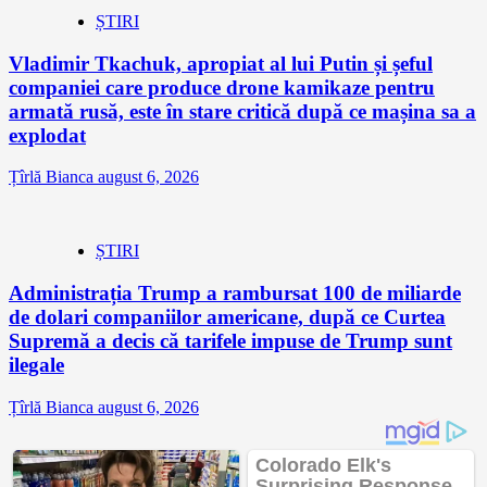
ȘTIRI
Vladimir Tkachuk, apropiat al lui Putin și șeful
companiei care produce drone kamikaze pentru
armată rusă, este în stare critică după ce mașina sa a
explodat
Țîrlă Bianca
august 6, 2026
ȘTIRI
Administrația Trump a rambursat 100 de miliarde
de dolari companiilor americane, după ce Curtea
Supremă a decis că tarifele impuse de Trump sunt
ilegale
Țîrlă Bianca
august 6, 2026