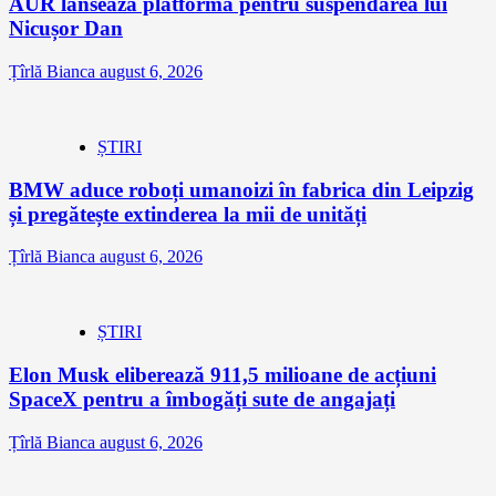
AUR lansează platforma pentru suspendarea lui
Nicușor Dan
Țîrlă Bianca
august 6, 2026
ȘTIRI
BMW aduce roboți umanoizi în fabrica din Leipzig
și pregătește extinderea la mii de unități
Țîrlă Bianca
august 6, 2026
ȘTIRI
Elon Musk eliberează 911,5 milioane de acțiuni
SpaceX pentru a îmbogăți sute de angajați
Țîrlă Bianca
august 6, 2026