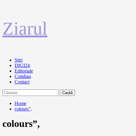
Sari
Ziarul
la
conținut
Primary
Stiri
Menu
DIGI24
Editoriale
Cotidian
Contact
Caută
după:
Home
colours”,
colours”,