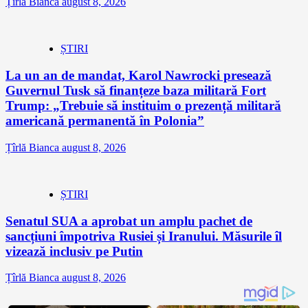
Țîrlă Bianca
august 8, 2026
ȘTIRI
La un an de mandat, Karol Nawrocki presează
Guvernul Tusk să finanțeze baza militară Fort
Trump: „Trebuie să instituim o prezență militară
americană permanentă în Polonia”
Țîrlă Bianca
august 8, 2026
ȘTIRI
Senatul SUA a aprobat un amplu pachet de
sancțiuni împotriva Rusiei și Iranului. Măsurile îl
vizează inclusiv pe Putin
Țîrlă Bianca
august 8, 2026