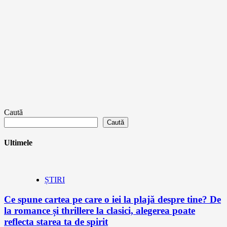
Caută
Caută
Ultimele
ȘTIRI
Ce spune cartea pe care o iei la plajă despre tine? De
la romance și thrillere la clasici, alegerea poate
reflecta starea ta de spirit