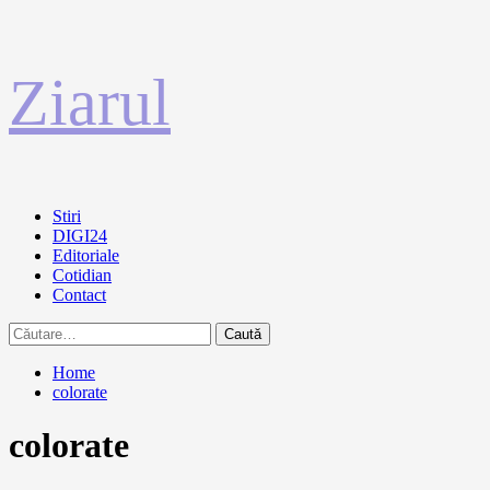
Sari
Ziarul
la
conținut
Primary
Stiri
Menu
DIGI24
Editoriale
Cotidian
Contact
Caută
după:
Home
colorate
colorate