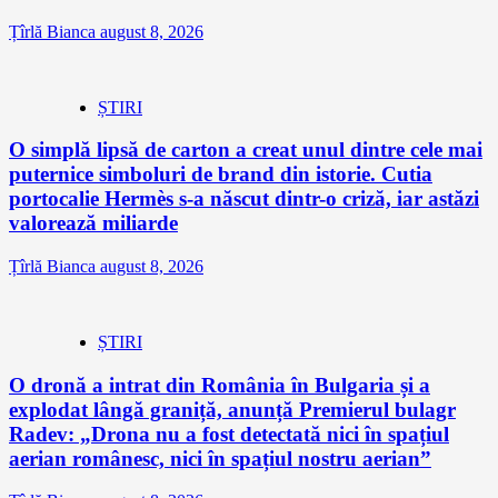
Țîrlă Bianca
august 8, 2026
ȘTIRI
O simplă lipsă de carton a creat unul dintre cele mai
puternice simboluri de brand din istorie. Cutia
portocalie Hermès s-a născut dintr-o criză, iar astăzi
valorează miliarde
Țîrlă Bianca
august 8, 2026
ȘTIRI
O dronă a intrat din România în Bulgaria și a
explodat lângă graniță, anunță Premierul bulagr
Radev: „Drona nu a fost detectată nici în spațiul
aerian românesc, nici în spațiul nostru aerian”