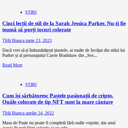
ȘTIRI
Cinci lecții de stil de la Sarah Jessica Parker. Nu-ți fie
teamă să porți tocuri colorate
Țîrlă Bianca
iunie 23, 2023
Dacă vrei să-ți îmbunătățești ținutele, ai multe de învățat din stilul lui
Parker și al personajului Carrie Bradshaw din „Sex...
Read More
ȘTIRI
Cum își sărbătoresc Paștele pasionații de cripto.
Ouăle colorate de tip NFT sunt la mare căutare
Țîrlă Bianca
aprilie 24, 2022
Masa de Paște nu poate fi completă fără ouăle vopsite, dar anul
acesta îți poți lărgi colecția și cu cele...