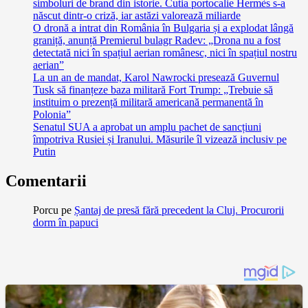
simboluri de brand din istorie. Cutia portocalie Hermès s-a
născut dintr-o criză, iar astăzi valorează miliarde
O dronă a intrat din România în Bulgaria și a explodat lângă
graniță, anunță Premierul bulagr Radev: „Drona nu a fost
detectată nici în spațiul aerian românesc, nici în spațiul nostru
aerian”
La un an de mandat, Karol Nawrocki presează Guvernul
Tusk să finanțeze baza militară Fort Trump: „Trebuie să
instituim o prezență militară americană permanentă în
Polonia”
Senatul SUA a aprobat un amplu pachet de sancțiuni
împotriva Rusiei și Iranului. Măsurile îl vizează inclusiv pe
Putin
Comentarii
Porcu
pe
Șantaj de presă fără precedent la Cluj. Procurorii
dorm în papuci